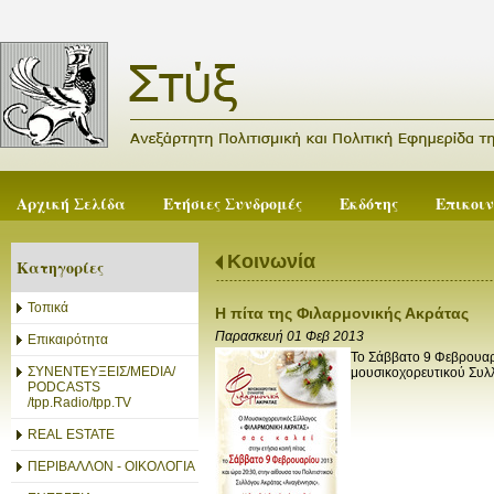
Αρχική Σελίδα
Ετήσιες Συνδρομές
Εκδότης
Επικοι
Κοινωνία
Κατηγορίες
Τοπικά
Η πίτα της Φιλαρμονικής Ακράτας
Παρασκευή 01 Φεβ 2013
Επικαιρότητα
Το Σάββατο 9 Φεβρουαρ
ΣΥΝΕΝΤΕΥΞΕΙΣ/MEDIA/
μουσικοχορευτικού Συλ
PODCASTS
/tpp.Radio/tpp.TV
REAL ESTATE
ΠΕΡΙΒΑΛΛΟΝ - ΟΙΚΟΛΟΓΙΑ