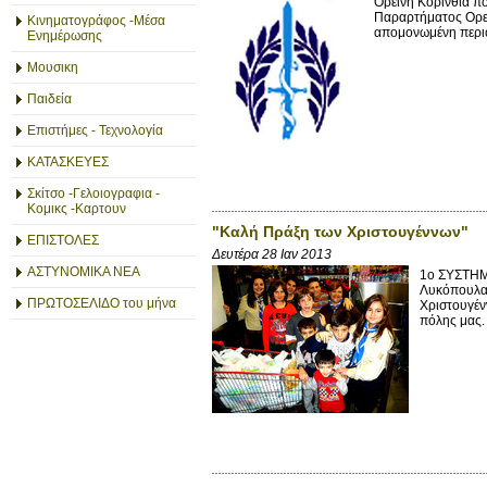
Ορεινή Κορινθία π
Παραρτήματος Ορειν
Κινηματογράφος -Μέσα
απομονωμένη περιο
Ενημέρωσης
Μουσικη
Παιδεία
Επιστήμες - Τεχνολογία
ΚΑΤΑΣΚΕΥΕΣ
Σκίτσο -Γελοιογραφια -
Κομικς -Καρτουν
"Καλή Πράξη των Χριστουγέννων"
ΕΠΙΣΤΟΛΕΣ
Δευτέρα 28 Ιαν 2013
ΑΣΤΥΝΟΜΙΚΑ ΝΕΑ
1ο ΣΥΣΤΗΜ
Λυκόπουλα 
ΠΡΩΤΟΣΕΛΙΔΟ του μήνα
Χριστουγέν
πόλης μας.