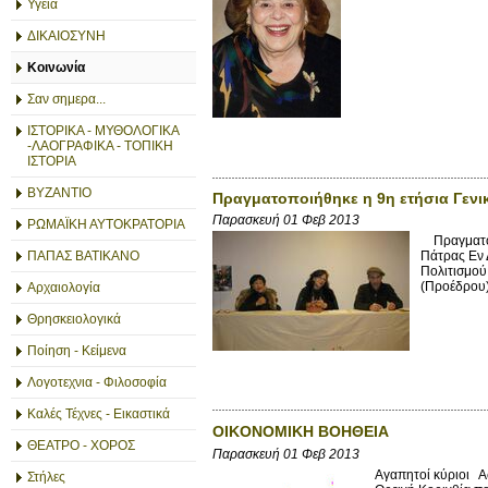
Υγεία
ΔΙΚΑΙΟΣΥΝΗ
Κοινωνία
Σαν σημερα...
ΙΣΤΟΡΙΚΑ - ΜΥΘΟΛΟΓΙΚΑ
-ΛΑΟΓΡΑΦΙΚΑ - ΤΟΠΙΚΗ
ΙΣΤΟΡΙΑ
ΒΥΖΑΝΤΙΟ
Πραγματοποιήθηκε η 9η ετήσια Γενι
Παρασκευή 01 Φεβ 2013
ΡΩΜΑΪΚΗ ΑΥΤΟΚΡΑΤΟΡΙΑ
Πραγματοπο
ΠΑΠΑΣ ΒΑΤΙΚΑΝΟ
Πάτρας Εν 
Πολιτισμού
(Προέδρου)
Αρχαιολογία
Θρησκειολογικά
Ποίηση - Κείμενα
Λογοτεχνια - Φιλοσοφία
Καλές Τέχνες - Εικαστικά
OIKONOMIKH BΟΗΘΕΙΑ
ΘΕΑΤΡΟ - ΧΟΡΟΣ
Παρασκευή 01 Φεβ 2013
Αγαπητοί κύριοι Ασ
Στήλες