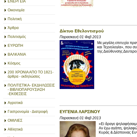
ΕΝΕΡΓΕΙΑ
Οικονομία
Πολιτική
Άρθρα
Δίκτυο Εθελοντισμού
Πολιτισμός
Παρασκευή 01 Φεβ 2013
Με μεγάλη επιτυχία πρα
ΕΥΡΩΠΗ
και Τεχνολογία», που σ
της Διεύθυνσης Δευτερο
ΒΑΛΚΑΝΙΑ
Κόσμος
200 ΧΡΟΝΙΑ ΑΠΟ ΤΟ 1821-
άρθρα - εκδηλώσεις
ΠΟΛΙΤΙΣΤΙΚΑ- ΕΚΔΗΛΩΣΕΙΣ
- ΒΙΒΛΙΟΠΑΡΟΥΣΙΑΣΗ
-ΕΚΘΕΣΕΙΣ
Αγροτικά
ΕΥΓΕΝΙΑ ΛΑΡΣΙΝΟΥ
Γαστρονομία - Διατροφή
Παρασκευή 01 Φεβ 2013
ΟΜΙΛΙΕΣ
«Εi ἄραγε ψηλαφήσαιμι 
Αν έχω αγάπη, ψηλαφώ
Αθλητικά
Κυράς & Δέσποινας Ευγ