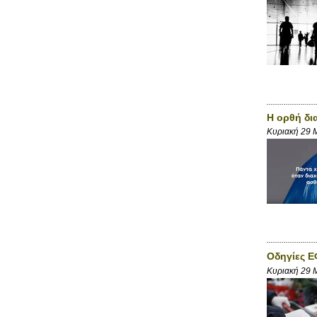
Η ορθή δι
Κυριακή 29 
Οδηγίες Ε
Κυριακή 29 