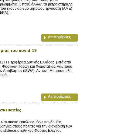
ιλαμβάνει, μεταξύ άλλων, τα μέτρα στήριξης
α, που έχουν αριθμό μητρώου εργοδότη (ΑΜΕ)
ΚΑ),...
Λεπτομέρειες
μίας του covid-19
 Περιφέρεια Δυτικής Ελλάδας, μετά από
ος, Φυσικών Πόρων και Χωροταξίας, Λάμπρου
εών Αποβλήτων (ISWA), Αντώνη Μαυρόπουλο,
ικά...
Λεπτομέρειες
υσκευασίες
ι των συσκευασιών εν μέσω πανδημίας
γίες στους πολίτες για την διαχείριση των
ού εξέδωσε ο Εθνικός Φορέας Ελέγχου