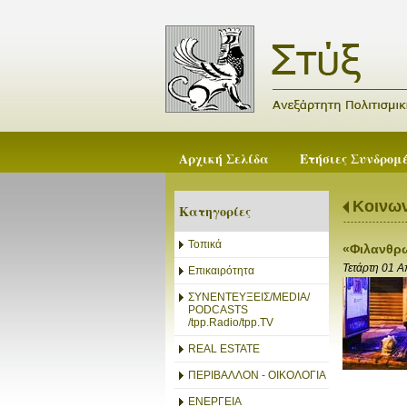
Αρχική Σελίδα
Ετήσιες Συνδρομ
Κοινων
Κατηγορίες
Τοπικά
«Φιλανθρω
Τετάρτη 01 
Επικαιρότητα
ΣΥΝΕΝΤΕΥΞΕΙΣ/MEDIA/
PODCASTS
/tpp.Radio/tpp.TV
REAL ESTATE
ΠΕΡΙΒΑΛΛΟΝ - ΟΙΚΟΛΟΓΙΑ
ΕΝΕΡΓΕΙΑ