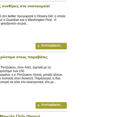
ις συνθήκες στα νοσοκομεία!
στο twitter προχώρησε η Omaira Gill, η οποία
πως ο Guardian και η Washington Post. Η
 φιλοξενούν συχνά...
Λεπτομέρειες
 πρόστιμα στους παραβάτες
οτζιώκου, στον Ant1, σχετικά με τις
πρόστιμο των 150
ιμένα, η κ. Ροτζιώκου τόνισε, μεταξύ άλλων,
 ένσταση στον διοικητή. Παράλληλα, η ίδια
ρεί να γίνει είτε ηλεκτρονικά, είτε με...
Λεπτομέρειες
Μανώλη Γλέζο (βίντεο)