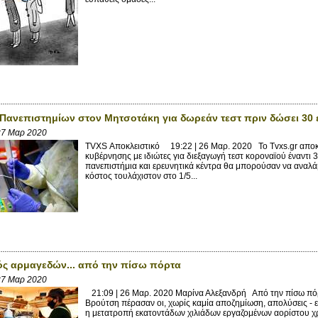
Πανεπιστημίων στον Μητσοτάκη για δωρεάν τεστ πριν δώσει 30 ε
27 Μαρ 2020
TVXS Αποκλειστικό 19:22 | 26 Μαρ. 2020 Το Tvxs.gr αποκ
κυβέρνησης με ιδιώτες για διεξαγωγή τεστ κοροναϊού έναντι 
πανεπιστήμια και ερευνητικά κέντρα θα μπορούσαν να αναλ
κόστος τουλάχιστον στο 1/5...
ς αρμαγεδών... από την πίσω πόρτα
27 Μαρ 2020
21:09 | 26 Μαρ. 2020 Μαρίνα Αλεξανδρή Από την πίσω πό
Βρούτση πέρασαν οι, χωρίς καμία αποζημίωση, απολύσεις - 
η μετατροπή εκατοντάδων χιλιάδων εργαζομένων αορίστου χρ