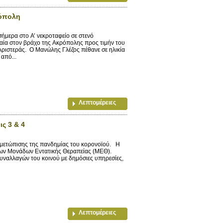
ρόπολη
σήμερα στο Α’ νεκροταφείο σε στενό
ημαία στον βράχο της Ακρόπολης προς τιμήν του
Αριστεράς. Ο Μανώλης Γλέζος πέθανε σε ηλικία
από...
Λεπτομέρειες
ς 3 & 4
τιμετώπισης της πανδημίας του κορονοϊού. Η
 των Μονάδων Εντατικής Θεραπείας (ΜΕΘ).
υναλλαγών του κοινού με δημόσιες υπηρεσίες,
Λεπτομέρειες