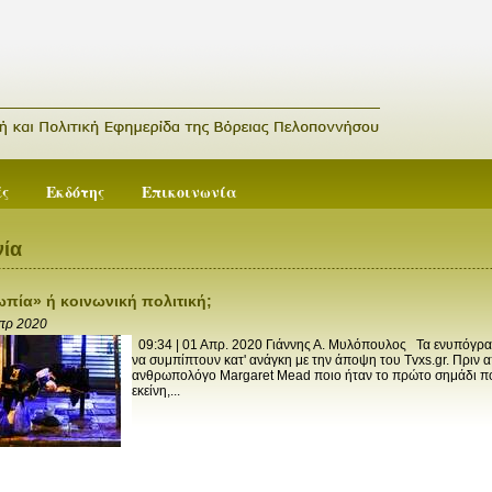
ές
Εκδότης
Επικοινωνία
ία
πία» ή κοινωνική πολιτική;
Απρ 2020
09:34 | 01 Απρ. 2020 Γιάννης Α. Μυλόπουλος Τα ενυπόγρα
να συμπίπτουν κατ' ανάγκη με την άποψη του Tvxs.gr. Πριν 
ανθρωπολόγο Margaret Mead ποιο ήταν το πρώτο σημάδι πολ
εκείνη,...