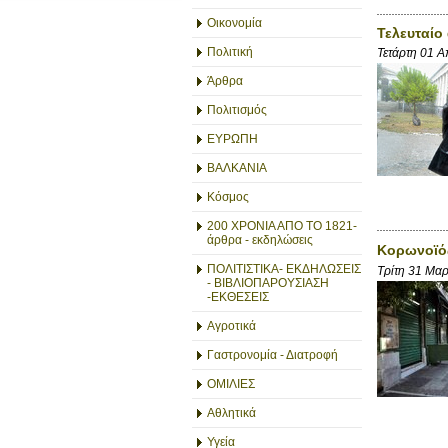
Οικονομία
Τελευταίο
Πολιτική
Τετάρτη 01 
Άρθρα
Πολιτισμός
ΕΥΡΩΠΗ
ΒΑΛΚΑΝΙΑ
Κόσμος
200 ΧΡΟΝΙΑ ΑΠΟ ΤΟ 1821-
άρθρα - εκδηλώσεις
Κορωνοϊός
ΠΟΛΙΤΙΣΤΙΚΑ- ΕΚΔΗΛΩΣΕΙΣ
Τρίτη 31 Μα
- ΒΙΒΛΙΟΠΑΡΟΥΣΙΑΣΗ
-ΕΚΘΕΣΕΙΣ
Αγροτικά
Γαστρονομία - Διατροφή
ΟΜΙΛΙΕΣ
Αθλητικά
Υγεία