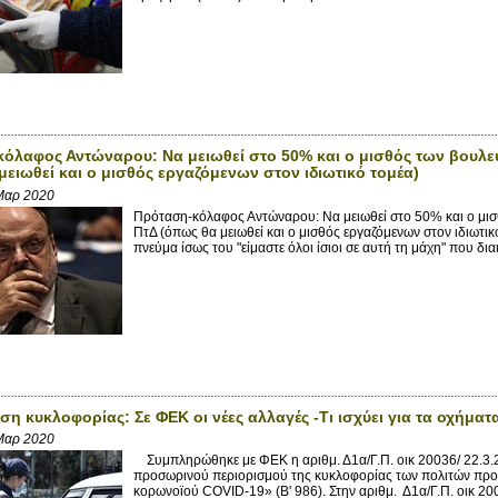
όλαφος Αντώναρου: Να μειωθεί στο 50% και ο μισθός των βουλευ
μειωθεί και ο μισθός εργαζόμενων στον ιδιωτικό τομέα)
Μαρ 2020
Πρόταση-κόλαφος Αντώναρου: Να μειωθεί στο 50% και ο μισ
ΠτΔ (όπως θα μειωθεί και ο μισθός εργαζόμενων στον ιδιωτι
πνεύμα ίσως του "είμαστε όλοι ίσιοι σε αυτή τη μάχη" που δι
η κυκλοφορίας: Σε ΦΕΚ οι νέες αλλαγές -Τι ισχύει για τα οχήματ
Μαρ 2020
Συμπληρώθηκε με ΦΕΚ η αριθμ. Δ1α/Γ.Π. οικ 20036/ 22.3.
προσωρινού περιορισμού της κυκλοφορίας των πολιτών προ
κορωνοϊού COVID-19» (Β' 986). Στην αριθμ. Δ1α/Γ.Π. οικ 2