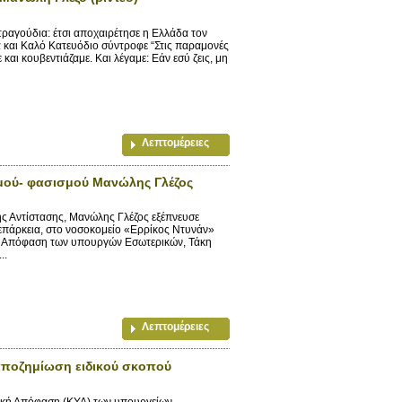
ραγούδια: έτσι αποχαιρέτησε η Ελλάδα τον
ά και Καλό Κατευόδιο σύντροφε “Στις παραμονές
αι κουβεντιάζαμε. Και λέγαμε: Εάν εσύ ζεις, μη
Λεπτομέρειες
σμού- φασισμού Μανώλης Γλέζος
ς Αντίστασης, Μανώλης Γλέζος εξέπνευσε
νεπάρκεια, στο νοσοκομείο «Ερρίκος Ντυνάν»
ή Απόφαση των υπουργών Εσωτερικών, Τάκη
..
Λεπτομέρειες
 αποζημίωση ειδικού σκοπού
ική Απόφαση (ΚΥΑ) των υπουργείων