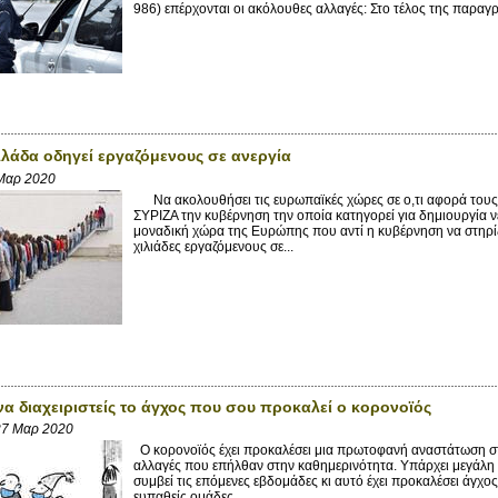
986) επέρχονται οι ακόλουθες αλλαγές: Στο τέλος της παρα
λάδα οδηγεί εργαζόμενους σε ανεργία
Μαρ 2020
Να ακολουθήσει τις ευρωπαϊκές χώρες σε ο,τι αφορά τους 
ΣΥΡΙΖΑ την κυβέρνηση την οποία κατηγορεί για δημιουργία ν
μοναδική χώρα της Ευρώπης που αντί η κυβέρνηση να στηρίζε
χιλιάδες εργαζόμενους σε...
 να διαχειριστείς το άγχος που σου προκαλεί ο κορονοϊός
27 Μαρ 2020
Ο κορονοϊός έχει προκαλέσει μια πρωτοφανή αναστάτωση στ
αλλαγές που επήλθαν στην καθημερινότητα. Υπάρχει μεγάλη αβ
συμβεί τις επόμενες εβδομάδες κι αυτό έχει προκαλέσει άγχ
ευπαθείς ομάδες...