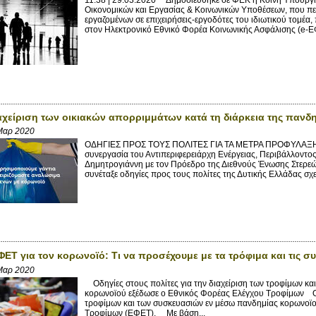
Οικονομικών και Εργασίας & Κοινωνικών Υποθέσεων, που περ
εργαζομένων σε επιχειρήσεις-εργοδότες του ιδιωτικού τομέ
στον Ηλεκτρονικό Εθνικό Φορέα Κοινωνικής Ασφάλισης (e-ΕΦ
αχείριση των οικιακών απορριμμάτων κατά τη διάρκεια της πανδη
Μαρ 2020
ΟΔΗΓΙΕΣ ΠΡΟΣ ΤΟΥΣ ΠΟΛΙΤΕΣ ΓΙΑ ΤΑ ΜΕΤΡΑ ΠΡΟΦΥΛΑΞΗΣ Η
συνεργασία του Αντιπεριφερειάρχη Ενέργειας, Περιβάλλοντ
Δημητρογιάννη με τον Πρόεδρο της Διεθνούς Ένωσης Στερ
συνέταξε οδηγίες προς τους πολίτες της Δυτικής Ελλάδας σχετ
ΦΕΤ για τον κορωνoϊό: Τι να προσέχουμε με τα τρόφιμα και τις σ
Μαρ 2020
Οδηγίες στους πολίτες για την διαχείριση των τροφίμων κα
κορωνοϊού εξέδωσε ο Εθνικός Φορέας Ελέγχου Τροφίμων Οδη
τροφίμων και των συσκευασιών εν μέσω πανδημίας κορωνοϊ
Τροφίμων (ΕΦΕΤ). Mε βάση...