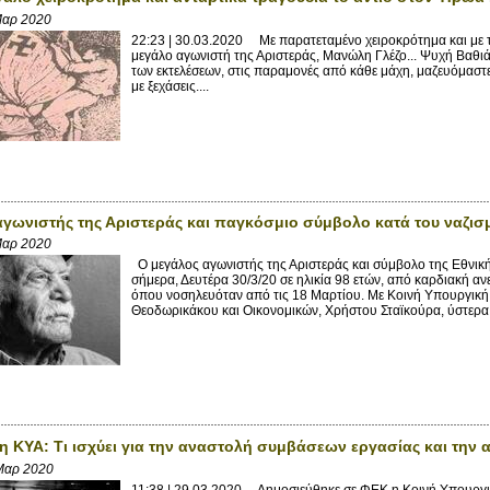
Μαρ 2020
22:23 | 30.03.2020 Με παρατεταμένο χειροκρότημα και με τ
μεγάλο αγωνιστή της Αριστεράς, Μανώλη Γλέζο... Ψυχή Βαθι
των εκτελέσεων, στις παραμονές από κάθε μάχη, μαζευόμαστε κ
με ξεχάσεις....
αγωνιστής της Αριστεράς και παγκόσμιο σύμβολο κατά του ναζι
Μαρ 2020
Ο μεγάλος αγωνιστής της Αριστεράς και σύμβολο της Εθνική
σήμερα, Δευτέρα 30/3/20 σε ηλικία 98 ετών, από καρδιακή α
όπου νοσηλευόταν από τις 18 Μαρτίου. Με Κοινή Υπουργικ
Θεοδωρικάκου και Οικονομικών, Χρήστου Σταϊκούρα, ύστερα.
η ΚΥΑ: Τι ισχύει για την αναστολή συμβάσεων εργασίας και την
Μαρ 2020
11:38 | 29.03.2020 Δημοσιεύθηκε σε ΦΕΚ η Κοινή Υπουργ