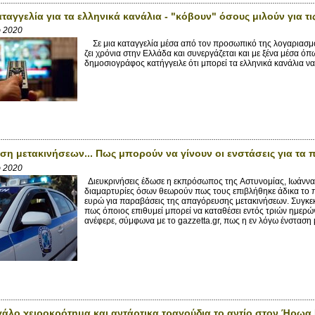
ταγγελία για τα ελληνικά κανάλια - "κόβουν" όσους μιλούν για τ
ρ 2020
Σε μια καταγγελία μέσα από τον προσωπικό της λογαριασμό 
ζει χρόνια στην Ελλάδα και συνεργάζεται και με ξένα μέσα ό
δημοσιογράφος κατήγγειλε ότι μπορεί τα ελληνικά κανάλια να
η μετακινήσεων... Πως μπορούν να γίνουν οι ενστάσεις για τα
ρ 2020
Διευκρινήσεις έδωσε η εκπρόσωπος της Αστυνομίας, Ιωάννα Ρ
διαμαρτυρίες όσων θεωρούν πως τους επιβλήθηκε άδικα το 
ευρώ για παραβάσεις της απαγόρευσης μετακινήσεων. Συγκεκρ
πως όποιος επιθυμεί μπορεί να καταθέσει εντός τριών ημερών
ανέφερε, σύμφωνα με το gazzetta.gr, πως η εν λόγω ένσταση μπο
γάλο χειροκρότημα και αντάρτικα τραγούδια το αντίο στον Ήρωα 