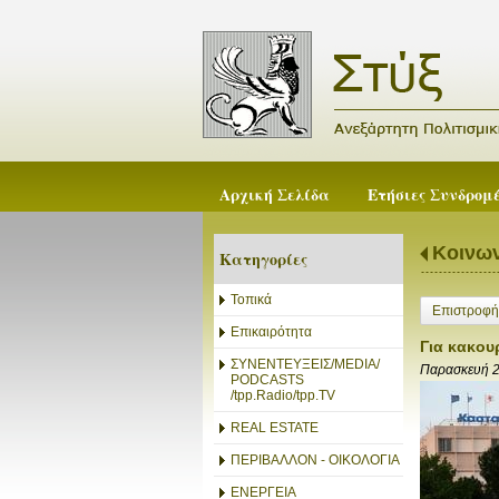
Αρχική Σελίδα
Ετήσιες Συνδρομ
Κοινων
Κατηγορίες
Τοπικά
Επιστροφή
Επικαιρότητα
Για κακου
ΣΥΝΕΝΤΕΥΞΕΙΣ/MEDIA/
Παρασκευή 
PODCASTS
/tpp.Radio/tpp.TV
REAL ESTATE
ΠΕΡΙΒΑΛΛΟΝ - ΟΙΚΟΛΟΓΙΑ
ΕΝΕΡΓΕΙΑ