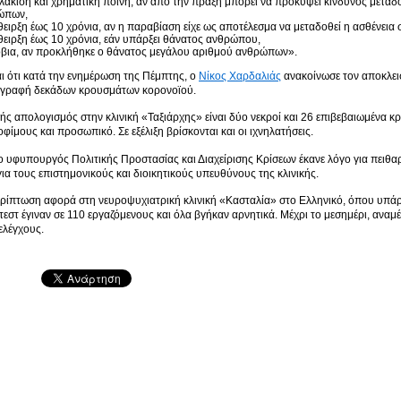
λάκιση και χρηματική ποινή, αν από την πράξη μπορεί να προκύψει κίνδυνος μετάδ
ώπων,
θειρξη έως 10 χρόνια, αν η παραβίαση είχε ως αποτέλεσμα να μεταδοθεί η ασθένεια
θειρξη έως 10 χρόνια, εάν υπάρξει θάνατος ανθρώπου,
όβια, αν προκλήθηκε ο θάνατος μεγάλου αριθμού ανθρώπων».
ι ότι κατά την ενημέρωση της Πέμπτης, ο
Νίκος Χαρδαλιάς
ανακοίνωσε τον αποκλεισμ
αγραφή δεκάδων κρουσμάτων κορονοϊού.
μής απολογισμός στην κλινική «Ταξιάρχης» είναι δύο νεκροί και 26 επιβεβαιωμένα 
οφίμους και προσωπικό. Σε εξέλιξη βρίσκονται και οι ιχνηλατήσεις.
 υφυπουργός Πολιτικής Προστασίας και Διαχείρισης Κρίσεων έκανε λόγο για πειθαρχ
α τους επιστημονικούς και διοικητικούς υπευθύνους της κλινικής.
ρίπτωση αφορά στη νευροψυχιατρική κλινική «Κασταλία» στο Ελληνικό, όπου υπάρχ
τεστ έγιναν σε 110 εργαζόμενους και όλα βγήκαν αρνητικά. Μέχρι το μεσημέρι, αναμ
ελέγχους.