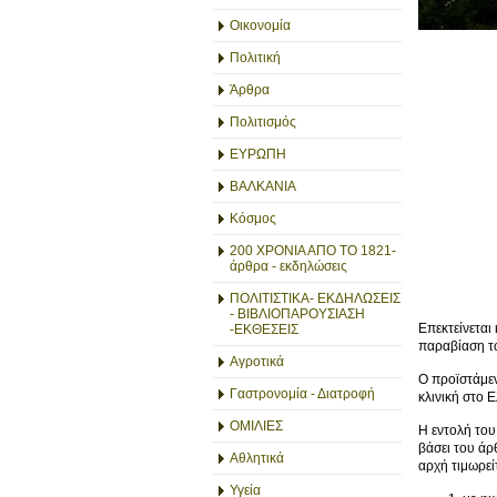
Οικονομία
Πολιτική
Άρθρα
Πολιτισμός
ΕΥΡΩΠΗ
ΒΑΛΚΑΝΙΑ
Κόσμος
200 ΧΡΟΝΙΑ ΑΠΟ ΤΟ 1821-
άρθρα - εκδηλώσεις
ΠΟΛΙΤΙΣΤΙΚΑ- ΕΚΔΗΛΩΣΕΙΣ
- ΒΙΒΛΙΟΠΑΡΟΥΣΙΑΣΗ
Επεκτείνεται
-ΕΚΘΕΣΕΙΣ
παραβίαση τ
Αγροτικά
Ο προϊστάμεν
Γαστρονομία - Διατροφή
κλινική στο 
ΟΜΙΛΙΕΣ
Η εντολή του
βάσει του άρ
Αθλητικά
αρχή τιμωρείτ
Υγεία