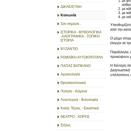
με φυ
ανθρ
ΔΙΚΑΙΟΣΥΝΗ
με κά
με κά
Κοινωνία
με ισ
Σαν σημερα...
Υπενθυμίζετα
από την κατ
ΙΣΤΟΡΙΚΑ - ΜΥΘΟΛΟΓΙΚΑ
-ΛΑΟΓΡΑΦΙΚΑ - ΤΟΠΙΚΗ
Ο μέχρι στιγ
ΙΣΤΟΡΙΑ
έλεγχοι σε τρ
ΒΥΖΑΝΤΙΟ
Παράλληλα, ο
προκύψουν γι
ΡΩΜΑΪΚΗ ΑΥΤΟΚΡΑΤΟΡΙΑ
Η δεύτερη πε
ΠΑΠΑΣ ΒΑΤΙΚΑΝΟ
Διαγνωστικά 
Αρχαιολογία
υπόλοιπους 
Θρησκειολογικά
Ποίηση - Κείμενα
Λογοτεχνια - Φιλοσοφία
Καλές Τέχνες - Εικαστικά
ΘΕΑΤΡΟ - ΧΟΡΟΣ
Στήλες