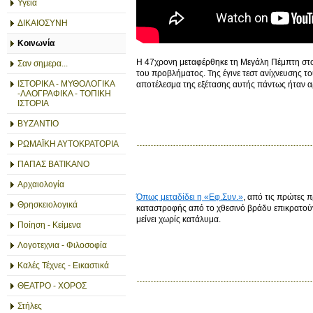
Υγεία
ΔΙΚΑΙΟΣΥΝΗ
Κοινωνία
Η 47χρονη μεταφέρθηκε τη Μεγάλη Πέμπτη στο
Σαν σημερα...
του προβλήματος. Της έγινε τεστ ανίχνευσης
ΙΣΤΟΡΙΚΑ - ΜΥΘΟΛΟΓΙΚΑ
αποτέλεσμα της εξέτασης αυτής πάντως ήταν α
-ΛΑΟΓΡΑΦΙΚΑ - ΤΟΠΙΚΗ
ΙΣΤΟΡΙΑ
ΒΥΖΑΝΤΙΟ
ΡΩΜΑΪΚΗ ΑΥΤΟΚΡΑΤΟΡΙΑ
ΠΑΠΑΣ ΒΑΤΙΚΑΝΟ
Αρχαιολογία
Όπως μεταδίδει η «Εφ.Συν.»
, από τις πρώτες 
Θρησκειολογικά
καταστροφής από το χθεσινό βράδυ επικρατούν 
μείνει χωρίς κατάλυμα.
Ποίηση - Κείμενα
Λογοτεχνια - Φιλοσοφία
Καλές Τέχνες - Εικαστικά
ΘΕΑΤΡΟ - ΧΟΡΟΣ
Στήλες