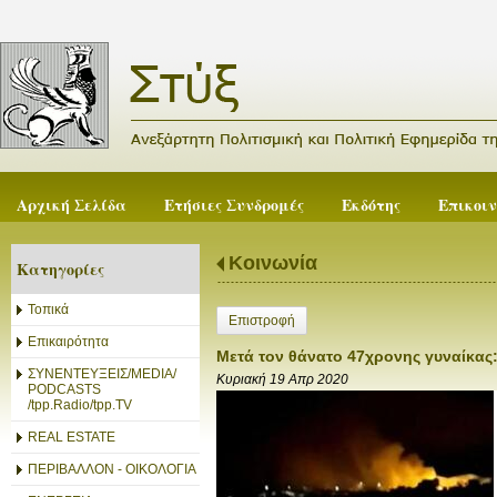
Αρχική Σελίδα
Ετήσιες Συνδρομές
Εκδότης
Επικοι
Κοινωνία
Κατηγορίες
Τοπικά
Επιστροφή
Επικαιρότητα
Μετά τον θάνατο 47χρονης γυναίκας
ΣΥΝΕΝΤΕΥΞΕΙΣ/MEDIA/
Κυριακή 19 Απρ 2020
PODCASTS
/tpp.Radio/tpp.TV
REAL ESTATE
ΠΕΡΙΒΑΛΛΟΝ - ΟΙΚΟΛΟΓΙΑ