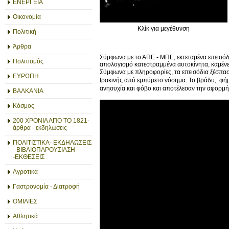
ΕΝΕΡΓΕΙΑ
Οικονομία
Κλίκ για μεγέθυνση
Πολιτική
Άρθρα
Σύμφωνα με το ΑΠΕ - ΜΠΕ, εκτεταμένα επεισόδ
Πολιτισμός
απολογισμό κατεστραμμένα αυτοκίνητα, καμένε
Σύμφωνα με πληροφορίες, τα επεισόδια ξέσπασ
ΕΥΡΩΠΗ
Ιρακινής από εμπύρετο νόσημα. Το βράδυ, φή
ανησυχία και φόβο και αποτέλεσαν την αφορμή
ΒΑΛΚΑΝΙΑ
Κόσμος
200 ΧΡΟΝΙΑ ΑΠΟ ΤΟ 1821-
άρθρα - εκδηλώσεις
ΠΟΛΙΤΙΣΤΙΚΑ- ΕΚΔΗΛΩΣΕΙΣ
- ΒΙΒΛΙΟΠΑΡΟΥΣΙΑΣΗ
-ΕΚΘΕΣΕΙΣ
Αγροτικά
Γαστρονομία - Διατροφή
ΟΜΙΛΙΕΣ
Αθλητικά