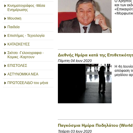
Ο Χρήστος 
και των εκ
Κινηματογράφος -Μέσα
«Επικαιρότ
Ενημέρωσης
«Μορφωτική
Μουσικη
Παιδεία
Επιστήμες - Τεχνολογία
ΚΑΤΑΣΚΕΥΕΣ
Σκίτσο -Γελοιογραφια -
Διεθνής Ημέρα κατά της Επιθετικότη
Κομικς -Καρτουν
Πέμπτη 04 Ιουν 2020
ΕΠΙΣΤΟΛΕΣ
Η 4η Ιουνί
απόφαση τη
ΑΣΤΥΝΟΜΙΚΑ ΝΕΑ
μεγάλου αρι
ΠΡΩΤΟΣΕΛΙΔΟ του μήνα
Παγκόσμια Ημέρα Ποδηλάτου (World 
Τετάρτη 03 Ιουν 2020