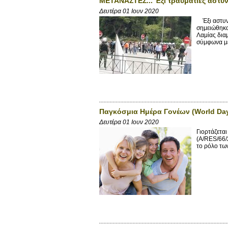
ΜΕΤΑΝΑΣΤΕΣ... Έξι τραυματίες αστυ
Δευτέρα 01 Ιουν 2020
Έξι αστυνο
σημειώθηκα
Λαμίας δια
σύμφωνα με
Παγκόσμια Ημέρα Γονέων (World Day
Δευτέρα 01 Ιουν 2020
Γιορτάζετα
(A/RES/66/
το ρόλο των