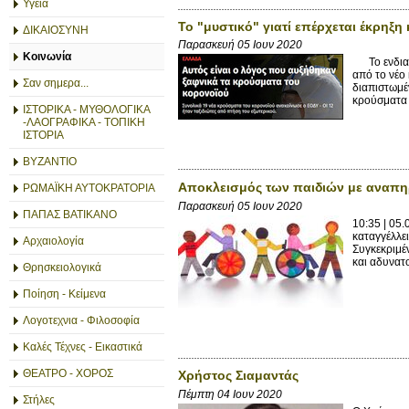
Υγεία
Το "μυστικό" γιατί επέρχεται έκρηξ
ΔΙΚΑΙΟΣΥΝΗ
Παρασκευή 05 Ιουν 2020
Κοινωνία
Το ενδιαφέ
από το νέο
Σαν σημερα...
διαπιστωμέ
κρούσματα τ
ΙΣΤΟΡΙΚΑ - ΜΥΘΟΛΟΓΙΚΑ
-ΛΑΟΓΡΑΦΙΚΑ - ΤΟΠΙΚΗ
ΙΣΤΟΡΙΑ
ΒΥΖΑΝΤΙΟ
Αποκλεισμός των παιδιών με αναπη
ΡΩΜΑΪΚΗ ΑΥΤΟΚΡΑΤΟΡΙΑ
Παρασκευή 05 Ιουν 2020
ΠΑΠΑΣ ΒΑΤΙΚΑΝΟ
10:35 | 05
καταγγέλλε
Αρχαιολογία
Συγκεκριμέ
και αδυνατο
Θρησκειολογικά
Ποίηση - Κείμενα
Λογοτεχνια - Φιλοσοφία
Καλές Τέχνες - Εικαστικά
ΘΕΑΤΡΟ - ΧΟΡΟΣ
Χρήστος Σιαμαντάς
Πέμπτη 04 Ιουν 2020
Στήλες