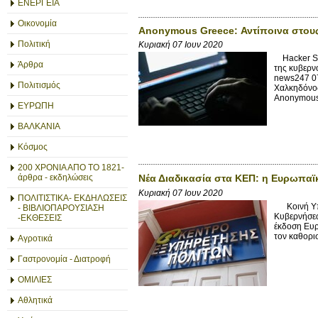
ΕΝΕΡΓΕΙΑ
Οικονομία
Anonymous Greece: Αντίποινα στους 
Πολιτική
Κυριακή 07 Ιουν 2020
Hacker SH
Άρθρα
της κυβερν
news247 07
Πολιτισμός
Χαλκηδόνος
Anonymous 
ΕΥΡΩΠΗ
ΒΑΛΚΑΝΙΑ
Κόσμος
200 ΧΡΟΝΙΑ ΑΠΟ ΤΟ 1821-
άρθρα - εκδηλώσεις
Νέα Διαδικασία στα ΚΕΠ: η Ευρωπαϊ
Κυριακή 07 Ιουν 2020
ΠΟΛΙΤΙΣΤΙΚΑ- ΕΚΔΗΛΩΣΕΙΣ
Κοινή Υπου
- ΒΙΒΛΙΟΠΑΡΟΥΣΙΑΣΗ
Κυβερνήσεως
-ΕΚΘΕΣΕΙΣ
έκδοση Ευρ
τον καθορισ
Αγροτικά
Γαστρονομία - Διατροφή
ΟΜΙΛΙΕΣ
Αθλητικά