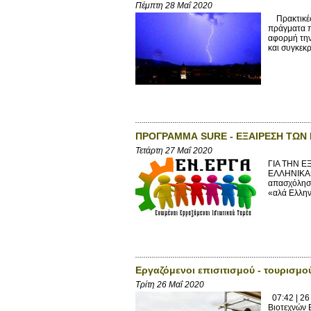
Πέμπτη 28 Μαΐ 2020
Πρακτικές 
πράγματα π
αφορμή την
και συγκεκρ
ΠΡΟΓΡΑΜΜΑ SURE - ΕΞΑΙΡΕΣΗ ΤΩΝ
Τετάρτη 27 Μαΐ 2020
ΓΙΑ ΤΗΝ 
ΕΛΛΗΝΙΚΑ» 
απασχόληση
«αλά Ελλην
Εργαζόμενοι επισιτισμού - τουρισμο
Τρίτη 26 Μαΐ 2020
07:42 | 26
Βιοτεχνών 