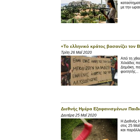
καταστηματά
με την ωραι
«Το ελληνικό κράτος βασανίζει τον
Τρίτη 26 Μαΐ 2020
Από τη χθε
Χιλιάδες πο
Δημάκη, που
φοιτητής...
Διεθνής Ημέρα Εξαφανισμένων Παιδιών
Δευτέρα 25 Μαΐ 2020
Η Διεθνής 
στις 25 Μα
και παράλλη