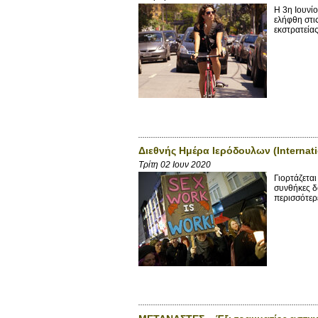
H 3η Ιουνί
ελήφθη στι
εκστρατεία
Διεθνής Ημέρα Ιερόδουλων (Internat
Τρίτη 02 Ιουν 2020
Γιορτάζεται
συνθήκες δο
περισσότερε