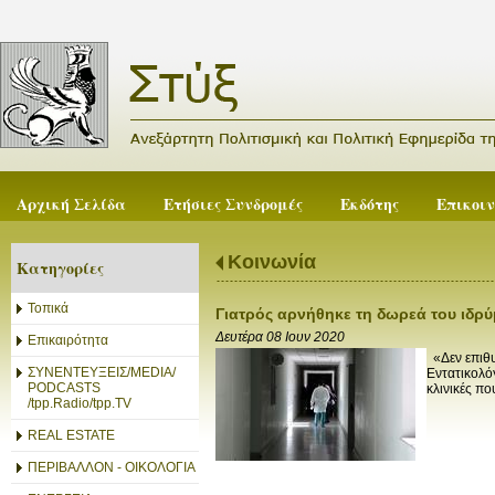
Αρχική Σελίδα
Ετήσιες Συνδρομές
Εκδότης
Επικοι
Κοινωνία
Κατηγορίες
Τοπικά
Γιατρός αρνήθηκε τη δωρεά του ιδρύ
Δευτέρα 08 Ιουν 2020
Επικαιρότητα
«Δεν επιθυ
ΣΥΝΕΝΤΕΥΞΕΙΣ/MEDIA/
Εντατικολό
PODCASTS
κλινικές πο
/tpp.Radio/tpp.TV
REAL ESTATE
ΠΕΡΙΒΑΛΛΟΝ - ΟΙΚΟΛΟΓΙΑ