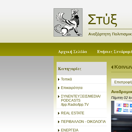
Αρχική Σελίδα
Ετήσιες Συνδρομ
Κοινων
Κατηγορίες
Τοπικά
Επιστροφή
Επικαιρότητα
Αναδρομικ
ΣΥΝΕΝΤΕΥΞΕΙΣ/MEDIA/
Πέμπτη 02 Ι
PODCASTS
/tpp.Radio/tpp.TV
REAL ESTATE
ΠΕΡΙΒΑΛΛΟΝ - ΟΙΚΟΛΟΓΙΑ
ΕΝΕΡΓΕΙΑ