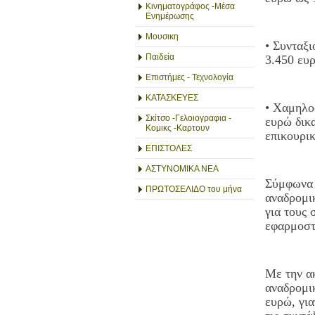
Κινηματογράφος -Μέσα
Ενημέρωσης
Μουσικη
• Συνταξ
Παιδεία
3.450 ευ
Επιστήμες - Τεχνολογία
ΚΑΤΑΣΚΕΥΕΣ
• Χαμηλο
Σκίτσο -Γελοιογραφια -
ευρώ δικ
Κομικς -Καρτουν
επικουρικ
ΕΠΙΣΤΟΛΕΣ
ΑΣΤΥΝΟΜΙΚΑ ΝΕΑ
Σύμφωνα 
ΠΡΩΤΟΣΕΛΙΔΟ του μήνα
αναδρομι
για τους
εφαρμοστε
Με την α
αναδρομικ
ευρώ, για