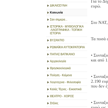
Για το Δ
ευρώ.
ΔΙΚΑΙΟΣΥΝΗ
Κοινωνία
Σαν σημερα...
Στο ΝΑΤ, 
ΙΣΤΟΡΙΚΑ - ΜΥΘΟΛΟΓΙΚΑ
-ΛΑΟΓΡΑΦΙΚΑ - ΤΟΠΙΚΗ
ΙΣΤΟΡΙΑ
Τα ποσά α
ΒΥΖΑΝΤΙΟ
ΡΩΜΑΪΚΗ ΑΥΤΟΚΡΑΤΟΡΙΑ
ΠΑΠΑΣ ΒΑΤΙΚΑΝΟ
• Συνταξ
και από 1
Αρχαιολογία
Θρησκειολογικά
Ποίηση - Κείμενα
• Συνταξ
2.190 ευρ
Λογοτεχνια - Φιλοσοφία
που δεν έ
Καλές Τέχνες - Εικαστικά
ΘΕΑΤΡΟ - ΧΟΡΟΣ
• Συνταξι
Στήλες
ευρώ ως 1