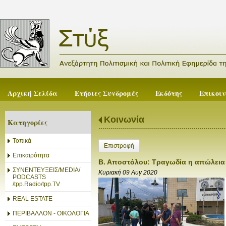
Αρχική Σελίδα
Ετήσιες Συνδρομές
Εκδότης
Επικοι
Κοινωνία
Κατηγορίες
Τοπικά
Επιστροφή
Επικαιρότητα
Β. Αποστόλου: Τραγωδία η απώλεια
ΣΥΝΕΝΤΕΥΞΕΙΣ/MEDIA/
Κυριακή 09 Αυγ 2020
PODCASTS
/tpp.Radio/tpp.TV
REAL ESTATE
ΠΕΡΙΒΑΛΛΟΝ - ΟΙΚΟΛΟΓΙΑ