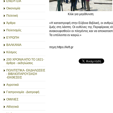
ΕΝΕΡΓΕΙΑ
Οικονομία
Κλίκ για μεγέθυνση
Πολιτική
«Η καταστροφή στην Εύβοια Βιβλική, οι ανθρώπ
Άρθρα
ζωής στη λάσπη. Οι ευθύνες της Περιφέρειας εί
Πολιτισμός
ανακουφισθούν οι πληγέντες και να αποκαταστα
Τα υπόλοιπα εν καιρώ.»
ΕΥΡΩΠΗ
ΒΑΛΚΑΝΙΑ
πηγη:https://left.gr
Κόσμος
200 ΧΡΟΝΙΑ ΑΠΟ ΤΟ 1821-
άρθρα - εκδηλώσεις
ΠΟΛΙΤΙΣΤΙΚΑ- ΕΚΔΗΛΩΣΕΙΣ
- ΒΙΒΛΙΟΠΑΡΟΥΣΙΑΣΗ
-ΕΚΘΕΣΕΙΣ
Αγροτικά
Γαστρονομία - Διατροφή
ΟΜΙΛΙΕΣ
Αθλητικά