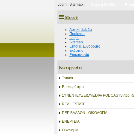
Login
|
Sitemap
|
Αρχική Σελίδα
Ετήσ
Μενού
Αρχική Σελίδα
Προϊόντα
Login
Sitemap
Ετήσιες Συνδρομές
Εκδότης
Επικοινωνία
Κατηγορίες
Τοπικά
Επικαιρότητα
ΣΥΝΕΝΤΕΥΞΕΙΣ/MEDIA/ PODCASTS /tpp.Ra
REAL ESTATE
ΠΕΡΙΒΑΛΛΟΝ - ΟΙΚΟΛΟΓΙΑ
ΕΝΕΡΓΕΙΑ
Οικονομία