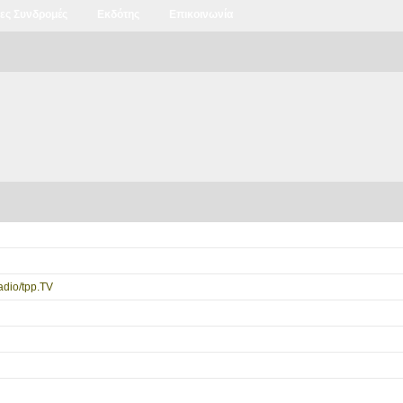
ιες Συνδρομές
Εκδότης
Επικοινωνία
dio/tpp.TV