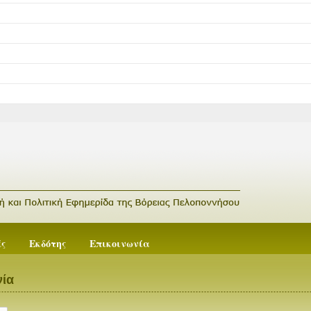
ές
Εκδότης
Επικοινωνία
ία