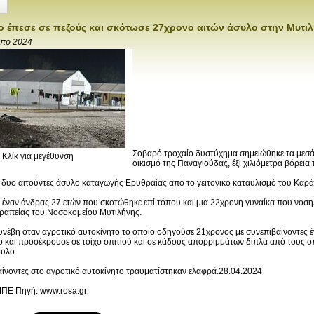
ο έπεσε σε πεζούς και σκότωσε 27χρονο αιτών άσυλο στην Μυτι
Απρ 2024
Σοβαρό τροχαίο δυστύχημα σημειώθηκε τα μεσ
Κλίκ για μεγέθυνση
οικισμό της Παναγιούδας, έξι χιλιόμετρα βόρεια
δυο αιτούντες άσυλο καταγωγής Ερυθραίας από το γειτονικό καταυλισμό του Καρά
α έναν άνδρας 27 ετών που σκοτώθηκε επί τόπου και μια 22χρονη γυναίκα που νοσ
εραπείας του Νοσοκομείου Μυτιλήνης.
υνέβη όταν αγροτικό αυτοκίνητο το οποίο οδηγούσε 21χρονος με συνεπιβαίνοντες 
 και προσέκρουσε σε τοίχο σπιτιού και σε κάδους απορριμμάτων δίπλα από τους οπ
συλο.
βαίνοντες στο αγροτικό αυτοκίνητο τραυματίστηκαν ελαφρά.28.04.2024
ΠΕ Πηγή: www.rosa.gr