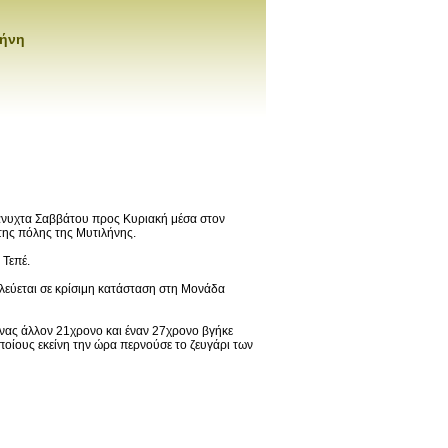
λήνη
άνυχτα Σαββάτου προς Κυριακή μέσα στον
 της πόλης της Μυτιλήνης.
 Τεπέ.
ηλεύεται σε κρίσιμη κατάσταση στη Μονάδα
ένας άλλον 21χρονο και έναν 27χρονο βγήκε
οίους εκείνη την ώρα περνούσε το ζευγάρι των