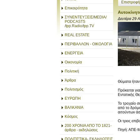
Επιστροφή
Επικαιρότητα
Αυτοκίνητ
ΣΥΝΕΝΤΕΥΞΕΙΣ/MEDIA/
Δευτέρα 29 
PODCASTS
/tpp.Radio/tpp.TV
REAL ESTATE
ΠΕΡΙΒΑΛΛΟΝ - ΟΙΚΟΛΟΓΙΑ
ΕΝΕΡΓΕΙΑ
Οικονομία
Πολιτική
Άρθρα
Θύματα ήταν 
Πολιτισμός
Πρόκειται γι
Εντατικής Θ
ΕΥΡΩΠΗ
Το τροχαίο σ
ΒΑΛΚΑΝΙΑ
από το δρόμο
αιτούντων ά
Κόσμος
Οι τρεις επι
200 ΧΡΟΝΙΑ ΑΠΟ ΤΟ 1821-
Πηγή: ΑΠΕ-Μ
άρθρα - εκδηλώσεις
ΠΟΛΙΤΙΣΤΙΚΑ- ΕΚΔΗΛΩΣΕΙΣ