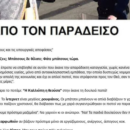
υς και τις υπουργικές αποφάσεις”
άζεις; Μπάτσους δε θέλατε; Φάτε μπάτσους τώρα.
 έπρεπε να επιβληθεί σε αυτόν που έκανε την απαράδεκτη καταγγελία, χωρίς κανέ
δημόσιας υγείας, μόνο από αντιεκκλησιαστική εμπάθεια, την οποία δυστυχώς νομιμοπ
ν απειλή της κοινωνίας και όχι οι απλοί πιστοί, που στρέφονται προς τον Θεό, σαν 
ς μέρες”.
άρει το ποτάμι:
“Η Καλλιόπη η θεούσα”
στην έκανε τη δουλειά παπά!
: Το
ίντερνετ
είναι μεγάλος
ρουφιάνος.
Οι μπάτσοι μπαίνουν κι απλά διαβάζουν τι γ
το παίζουν χριστιανοί, θα διάβασαν πως με χαρά συγκεντρώθηκαν οι πιστοί να παρ
ουμε πρόστιμα μαζεμένα".
Να χαρούν κι οι ανώτεροι.
“Να! Τα παιδιά δουλεύουν δεν π
καρφωθούν
αν βάζουν πρόστιμα μόνο σε εργαζόμενους, ανέργους, άστεγους κοκ.