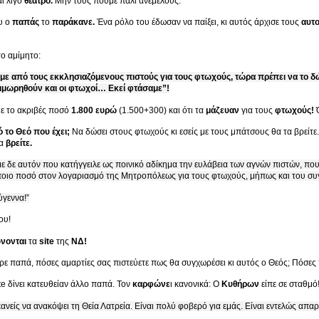
αι λίγο
θέατρο.
Μην τους πούμε πάλι ανέμελους.
υ ο
παπάς
το
παράκανε.
Ένα ρόλο του έδωσαν να παίξει, κι αυτός άρχισε τους
αυτ
το αμίμητο:
αμε από τους εκκλησιαζόμενους πιστούς για τους φτωχούς, τώρα πρέπει να το δ
τιμωρηθούν και οι φτωχοί… Εκεί φτάσαμε”!
ε το ακριβές ποσό
1.800 ευρώ
(1.500+300) και ότι τα
μάζευαν
για τους
φτωχούς!
Ό
 το Θεό που έχει;
Να δώσει στους φτωχούς κι εσείς με τους μπάτσους θα τα βρείτε
τα
βρείτε.
 δε αυτόν που κατήγγειλε ως ποινικό αδίκημα την ευλάβεια των αγνών πιστών, που 
οιο ποσό στον λογαριασμό της Μητροπόλεως για τους φτωχούς, μήπως και του συγ
γεννα!”
ου!
νονται
τα
site
της
ΝΔ!
ε παπά, πόσες αμαρτίες σας πιστεύετε πως θα συγχωρέσει κι αυτός ο Θεός; Πόσες 
ite δίνει κατευθείαν άλλο παπά. Τον
καρφώνε
ι κανονικά: Ο
Κυθήρων
είπε σε σταθμό
κανείς να ανακόψει τη Θεία Λατρεία. Είναι πολύ φοβερό για εμάς. Είναι εντελώς απα