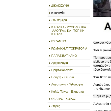
ΔΙΚΑΙΟΣΥΝΗ
Κοινωνία
Σαν σημερα...
ΙΣΤΟΡΙΚΑ - ΜΥΘΟΛΟΓΙΚΑ
-ΛΑΟΓΡΑΦΙΚΑ - ΤΟΠΙΚΗ
ΙΣΤΟΡΙΑ
ΒΥΖΑΝΤΙΟ
όποιους νόμο
ΡΩΜΑΪΚΗ ΑΥΤΟΚΡΑΤΟΡΙΑ
Τότε τι φων
ΠΑΠΑΣ ΒΑΤΙΚΑΝΟ
“Το πρόστιμο
κίνδυνο της 
Αρχαιολογία
αποτελούν τη
τόσο δύσκολε
Θρησκειολογικά
Άντε θα το π
Ποίηση - Κείμενα
Λογοτεχνια - Φιλοσοφία
Λοιπόν άκου
της ΝΔ, που 
Καλές Τέχνες - Εικαστικά
"Πάμε να ρίξ
ΘΕΑΤΡΟ - ΧΟΡΟΣ
Άλλωστε θα
Στήλες