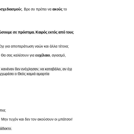
οσχεδιασμού
ς. Βρε συ πρέπει να
ακούς
το
ώσουμε σε πρόστιμα. Καιρός εκτός από τους
χι για αποπεράτωση ναών και άλλα τέτοια;
. Θα σας καλέσουν για
ευχέλαιο
, αγιασμό,
κανέναν δεν ενόχλησαν, να καταβάλει, αν όχι
χωρέσει ο Θεός καμιά αμαρτία
πια;
! Μην τυχόν και δεν τον ακούσουν οι μπάτσοι!
ράδεκτο.