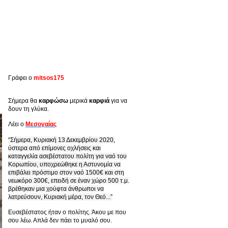
Γράφει ο
mitsos175
Σήμερα θα
καρφώσω
μερικά
καρφιά
για να
δουν τη γλύκα.
Λέει ο
Μεσογαίας
“Σήμερα, Κυριακή 13 Δεκεμβρίου 2020,
ύστερα από επίμονες οχλήσεις και
καταγγελία ασεβέστατου πολίτη για ναό του
Κορωπίου, υποχρεώθηκε η Αστυνομία να
επιβάλει πρόστιμο στον ναό 1500€ και στη
νεωκόρο 300€, επειδή σε έναν χώρο 500 τ.μ.
βρέθηκαν μια χούφτα άνθρωποι να
λατρεύσουν, Κυριακή μέρα, τον Θεό...”
Ευσεβέστατος ήταν ο πολίτης. Άκου με που
σου λέω. Απλά δεν πάει το μυαλό σου.