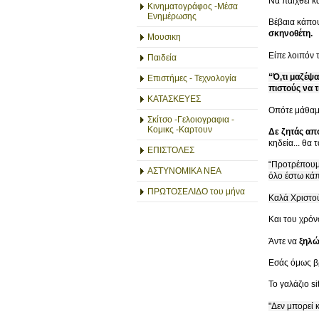
Να παιχθεί κ
Κινηματογράφος -Μέσα
Ενημέρωσης
Βέβαια κάπο
σκηνοθέτη.
Μουσικη
Είπε λοιπόν 
Παιδεία
“Ό,τι μαζέψ
Επιστήμες - Τεχνολογία
πιστούς να 
ΚΑΤΑΣΚΕΥΕΣ
Οπότε μάθαμ
Σκίτσο -Γελοιογραφια -
Κομικς -Καρτουν
Δε ζητάς από
κηδεία... θα 
ΕΠΙΣΤΟΛΕΣ
“Προτρέπουμε
ΑΣΤΥΝΟΜΙΚΑ ΝΕΑ
όλο έστω κάπ
ΠΡΩΤΟΣΕΛΙΔΟ του μήνα
Καλά Χριστού
Και του χρόν
Άντε να
ξηλώ
Εσάς όμως βρ
Το γαλάζιο s
"Δεν μπορεί 