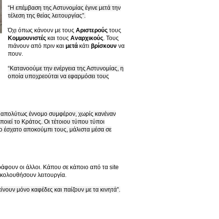
“Η επέμβαση της Αστυνομίας έγινε μετά την
τέλεση της θείας λειτουργίας”.
Όχι όπως κάνουν με τους
Αριστερούς
τους
Κομμουνιστές
και τους
Αναρχικούς
. Τους
πιάνουν από πριν και
μετά
κάτι
βρίσκουν
να
πουν.
“Κατανοούμε την ενέργεια της Αστυνομίας, η
οποία υποχρεούται να εφαρμόσει τους
να απολύτως έννομο συμφέρον, χωρίς κανέναν
οιεί το Κράτος. Οι τέτοιου τύπου τύποι
το έσχατο αποκούμπι τους, μάλιστα μέσα σε
ράφουν οι άλλοι. Κάπου σε κάποιο από τα site
ακολουθήσουν λειτουργία.
ίνουν μόνο καφέδες και παίζουν με τα κινητά”.