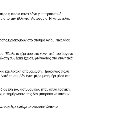
́τρα η οποία κάνει λόγο για περιστατικό
 από την Ελληνική Αστυνομία. Η καταγγελία,
λησης.Βρισκόμουν στο σταθμό Αγίου Νικολάου
.
νου. Έβαλε το χέρι μου στο γεννητικό του όργανο
νώ στη συνέχεια έχωσε, φτάνοντας στα γεννητικά
ύκια και λεκτική υπονόμευση. Προφανώς πολύ
Αυτό το συμβάν έγινε μέρα μεσημέρι μέσα στο
 διάθεση των αστυνομικών ήταν απλά τραγική.
νω με ενημέρωσαν πως δεν μπορούν να κάνουν
ν εκει έξω ελπίζω να διαδοθεί ώστε να