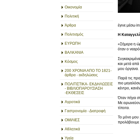
Οικονομία
Πολιτική
έγινε μέσω i
Άρθρα
Πολιτισμός
Η Καταγγελί
ΕΥΡΩΠΗ
«Σήμερα η ώ
όταν ο νεαρο
ΒΑΛΚΑΝΙΑ
Συγκεκριμένα 
Κόσμος
και μετά απά
μου όργανα.
200 ΧΡΟΝΙΑ ΑΠΟ ΤΟ 1821-
άρθρα - εκδηλώσεις
Παρά τις προ
πιο μεγαλόσω
ΠΟΛΙΤΙΣΤΙΚΑ- ΕΚΔΗΛΩΣΕΙΣ
κέντρο, κανε
- ΒΙΒΛΙΟΠΑΡΟΥΣΙΑΣΗ
-ΕΚΘΕΣΕΙΣ
Όταν πήγα σ
Αγροτικά
Με ειρωνεύον
τίποτα.
Γαστρονομία - Διατροφή
Το μόνο μου β
ΟΜΙΛΙΕΣ
προλάβουμε π
Αθλητικά
Υγεία