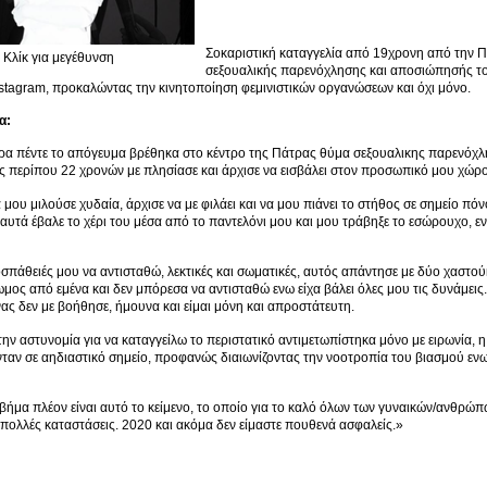
Σοκαριστική καταγγελία από 19χρονη από την Πα
Κλίκ για μεγέθυνση
σεξουαλικής παρενόχλησης και αποσιώπησής του
nstagram, προκαλώντας την κινητοποίηση φεμινιστικών οργανώσεων και όχι μόνο.
α:
ρα πέντε το απόγευμα βρέθηκα στο κέντρο της Πάτρας θύμα σεξουαλικης παρενόχ
́ς περίπου 22 χρονών με πλησίασε και άρχισε να εισβάλει στον προσωπικό μου χώρο
μου μιλούσε χυδαία, άρχισε να με φιλάει και να μου πιάνει το στήθος σε σημείο πό
 αυτά έβαλε το χέρι του μέσα από το παντελόνι μου και μου τράβηξε το εσώρουχο, ε
σπάθειές μου να αντισταθώ, λεκτικές και σωματικές, αυτός απάντησε με δύο χαστο
μος από εμένα και δεν μπόρεσα να αντισταθώ ενω είχα βάλει όλες μου τις δυνάμεις. 
́νας δεν με βοήθησε, ήμουνα και είμαι μόνη και απροστάτευτη.
την αστυνομία για να καταγγείλω το περιστατικό αντιμετωπίστηκα μόνο με ειρωνία, η
ταν σε αηδιαστικό σημείο, προφανώς διαιωνίζοντας την νοοτροπία του βιασμού ε
ήμα πλέον είναι αυτό το κείμενο, το οποίο για το καλό όλων των γυναικών/ανθρώπω
ολλές καταστάσεις. 2020 και ακόμα δεν είμαστε πουθενά ασφαλείς.»