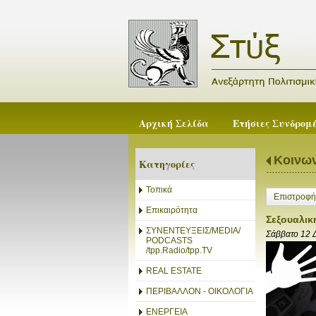
Αρχική Σελίδα
Ετήσιες Συνδρομ
Κοινων
Κατηγορίες
Τοπικά
Επιστροφή
Επικαιρότητα
Σεξουαλικ
ΣΥΝΕΝΤΕΥΞΕΙΣ/MEDIA/
Σάββατο 12 
PODCASTS
/tpp.Radio/tpp.TV
REAL ESTATE
ΠΕΡΙΒΑΛΛΟΝ - ΟΙΚΟΛΟΓΙΑ
ΕΝΕΡΓΕΙΑ