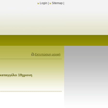
Login
|
Sitemap
|
Εκτυπώσιμη μορφή
καταγγέλει 19χρονη