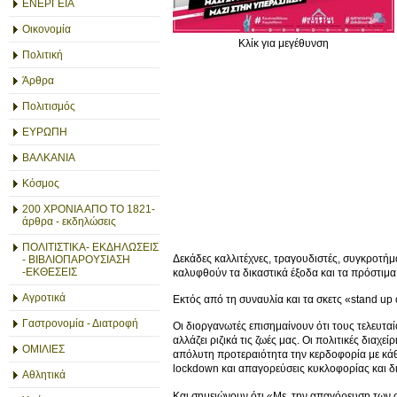
ΕΝΕΡΓΕΙΑ
Οικονομία
Κλίκ για μεγέθυνση
Πολιτική
Άρθρα
Πολιτισμός
ΕΥΡΩΠΗ
ΒΑΛΚΑΝΙΑ
Κόσμος
200 ΧΡΟΝΙΑ ΑΠΟ ΤΟ 1821-
άρθρα - εκδηλώσεις
ΠΟΛΙΤΙΣΤΙΚΑ- ΕΚΔΗΛΩΣΕΙΣ
Δεκάδες καλλιτέχνες, τραγουδιστές, συγκροτήμ
- ΒΙΒΛΙΟΠΑΡΟΥΣΙΑΣΗ
-ΕΚΘΕΣΕΙΣ
καλυφθούν τα δικαστικά έξοδα και τα πρόστιμα 
Αγροτικά
Εκτός από τη συναυλία και τα σκετς «stand u
Γαστρονομία - Διατροφή
Οι διοργανωτές επισημαίνουν ότι τους τελευτα
αλλάζει ριζικά τις ζωές μας. Οι πολιτικές διαχ
ΟΜΙΛΙΕΣ
απόλυτη προτεραιότητα την κερδοφορία με κάθε
lockdown και απαγορεύσεις κυκλοφορίας και δι
Αθλητικά
Και σημειώνουν ότι «Με την απαγόρευση των σ