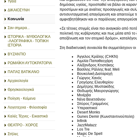
Υγεία
δημόσιας υγείας, προσπαθεί να βάλει σε καραν
προστίμων και με αναίτιες προσαγωγές και συλλ
ΔΙΚΑΙΟΣΥΝΗ
αντισυνταγματική απαγόρευση και απαιτούμε τη
Κοινωνία
αμφισβητήθηκαν και οι παράλογες απαγορεύσε
Σαν σημερα...
«Σε τέτοιες στιγμές είναι πιο αναγκαίο από πο
πολιτική της κυβέρνησης και πως μέσα από τ
ΙΣΤΟΡΙΚΑ - ΜΥΘΟΛΟΓΙΚΑ
αποξένωση και τον ατομικό δρόμο», καταλήγου
-ΛΑΟΓΡΑΦΙΚΑ - ΤΟΠΙΚΗ
ΙΣΤΟΡΙΑ
Στη διαδικτυακή συναυλία θα συμμετάσχουν οι 
ΒΥΖΑΝΤΙΟ
Άγγελος Κράλης (CHKN)
Αιμιλία Παπαθεοχάρη
ΡΩΜΑΪΚΗ ΑΥΤΟΚΡΑΤΟΡΙΑ
Αλέξανδρος Κτιστάκης
Βασίλης Ράλλης feat. Meli
ΠΑΠΑΣ ΒΑΤΙΚΑΝΟ
Βουκολική Διαταραχή
Γιώργος Χανός
Αρχαιολογία
Γρηγόρης Ελευθερίου
Δημήτρης Μυστακίδης
Θρησκειολογικά
Θοδωρής Μαυρογιώργης
Μινέρβα
Ποίηση - Κείμενα
Νένα Βενετσάνου
Σπύρος Γραμμένος
Λογοτεχνια - Φιλοσοφία
Υπεραστικοί
Desert Monks
Καλές Τέχνες - Εικαστικά
Gunes Demir (Κωνσταντινούπολη)
Infinik
JazzMatazz
ΘΕΑΤΡΟ - ΧΟΡΟΣ
Los Tre
Magic De Spell
Στήλες