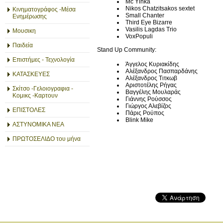
Mc Yinka
Nikos Chatzitsakos sextet
Κινηματογράφος -Μέσα
Small Chanter
Ενημέρωσης
Third Eye Bizarre
Vasilis Lagdas Trio
Μουσικη
VoxPopuli
Παιδεία
Stand Up Community:
Επιστήμες - Τεχνολογία
Άγγελος Κυριακίδης
Αλέξανδρος Πασπαρδάνης
ΚΑΤΑΣΚΕΥΕΣ
Αλέξανδρος Τιτκωβ
Αριστοτέλης Ρήγας
Σκίτσο -Γελοιογραφια -
Βαγγέλης Μουλαράς
Κομικς -Καρτουν
Γιάννης Ρούσσος
Γιώργος Αλεβίζος
ΕΠΙΣΤΟΛΕΣ
Πάρις Ρούπος
Blink Mike
ΑΣΤΥΝΟΜΙΚΑ ΝΕΑ
ΠΡΩΤΟΣΕΛΙΔΟ του μήνα