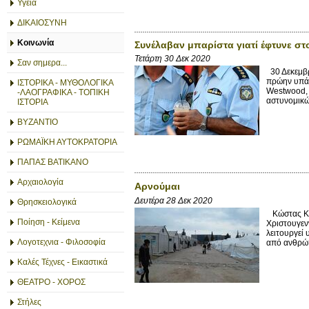
Υγεία
ΔΙΚΑΙΟΣΥΝΗ
Κοινωνία
Συνέλαβαν μπαρίστα γιατί έφτυνε σ
Τετάρτη 30 Δεκ 2020
Σαν σημερα...
30 Δεκεμβρ
πρώην υπάλ
ΙΣΤΟΡΙΚΑ - ΜΥΘΟΛΟΓΙΚΑ
Westwood, 
-ΛΑΟΓΡΑΦΙΚΑ - ΤΟΠΙΚΗ
αστυνομικώ
ΙΣΤΟΡΙΑ
ΒΥΖΑΝΤΙΟ
ΡΩΜΑΪΚΗ ΑΥΤΟΚΡΑΤΟΡΙΑ
ΠΑΠΑΣ ΒΑΤΙΚΑΝΟ
Αρχαιολογία
Αρνούμαι
Δευτέρα 28 Δεκ 2020
Θρησκειολογικά
Κώστας Κα
Ποίηση - Κείμενα
Χριστουγεν
λειτουργεί 
Λογοτεχνια - Φιλοσοφία
από ανθρώπι
Καλές Τέχνες - Εικαστικά
ΘΕΑΤΡΟ - ΧΟΡΟΣ
Στήλες