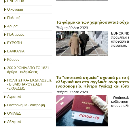
ΕΝΕΡΓΕΙΑ
Οικονομία
Πολιτική
Τα φάρμακα των χαμηλοσυνταξιούχ
Άρθρα
Τετάρτη 30 Δεκ 2020
EUROKINISS
Πολιτισμός
πρόβλημα κ
απόφαση τη
ΕΥΡΩΠΗ
πανδημία. 
ΒΑΛΚΑΝΙΑ
Κόσμος
200 ΧΡΟΝΙΑ ΑΠΟ ΤΟ 1821-
άρθρα - εκδηλώσεις
Τα “σκοτεινά σημεία” σχετικά με το
ΠΟΛΙΤΙΣΤΙΚΑ- ΕΚΔΗΛΩΣΕΙΣ
ελληνικά και στα αγγλικά: ονοματε
- ΒΙΒΛΙΟΠΑΡΟΥΣΙΑΣΗ
(νοσοκομείο, Κέντρο Υγείας) και τύπ
-ΕΚΘΕΣΕΙΣ
Τετάρτη 30 Δεκ 2020
Αγροτικά
Wednesday
κυβέρνηση 
Γαστρονομία - Διατροφή
στους πολίτ
ΟΜΙΛΙΕΣ
Αθλητικά