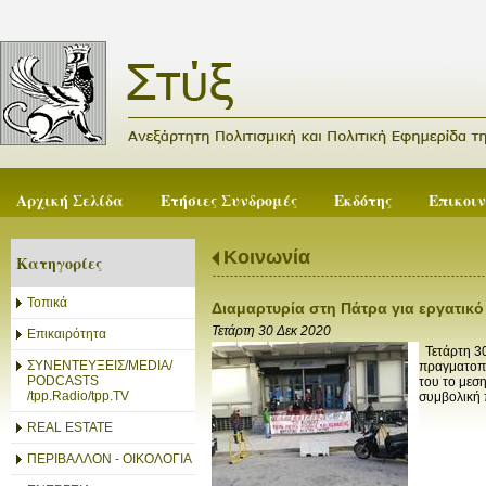
Αρχική Σελίδα
Ετήσιες Συνδρομές
Εκδότης
Επικοι
Κοινωνία
Κατηγορίες
Τοπικά
Διαμαρτυρία στη Πάτρα για εργατικ
Τετάρτη 30 Δεκ 2020
Επικαιρότητα
Τετάρτη 30
ΣΥΝΕΝΤΕΥΞΕΙΣ/MEDIA/
πραγματοπο
PODCASTS
του το μεσ
/tpp.Radio/tpp.TV
συμβολική 
REAL ESTATE
ΠΕΡΙΒΑΛΛΟΝ - ΟΙΚΟΛΟΓΙΑ