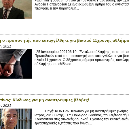
Ρώμη και η συνάντησή του με τον Αλέκο Παναγούλη, την Οριά
Ανδρέα Παπανδρέου Σε ένα εκ βαθέων άρθρο του ο αντιστασ
περιγράψει την παράτολμη...
 ο προπονητής που καταγγέλθηκε για βιασμό 11χρονης αθλήτρια
αν 2021
25 Ιανουαρίου 202106:19 Ένταλμα σύλληψης , το οποίο εκτ
Πρωτοδικών κατά του προπονητή που καταγγέλλεται για βιασμ
ηλικία 11 χρόνων. Ο 38χρονος σήμερα προπονητής, συνελήφ
σύλληψης που εξέδωσε...
τίνας: Κίνδυνος για μη αναστρέψιμες βλάβες!
αν 2021
Πηγή: ΚΟΝΤΡΑ Κίνδυνο για μη αναστρέψιμες βλάβες του 
ιατρός, διευθυντής ΕΣΥ, Θόδωρος Σδούκος, που εξέτασε σήμ
Κουφοντίνα στις φυλακές Δομοκού. Εχοντας την κλινική εικό
εργαστηριακές εξετάσεις που έγιναν...