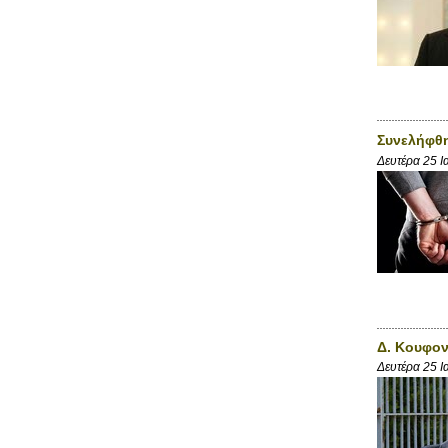
Συνελήφθη
Δευτέρα 25 Ι
Δ. Κουφον
Δευτέρα 25 Ι