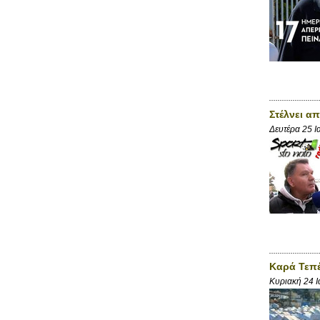
Στέλνει α
Δευτέρα 25 Ι
Καρά Τεπέ
Κυριακή 24 Ι