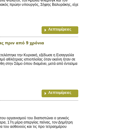
να Φαλάτσι, την Αμαλία Φλέμινγκ και τον
ιακός πρώην υπουργός, Σήφης Βαλυράκης, είχε
Λεπτομέρειες
ς πριν από 9 χρόνια
ελέστηκε την Κυριακή, εξέδωσε η Εισαγγελία
ό αθλήτριας ιστιοπλοΐας όταν εκείνη ήταν σε
θη στην Σάμο όπου διαμένει, μετά από ένταλμα
Λεπτομέρειες
οργανισμού του διαπιστώνει ο γενικός
ερα, 17η μέρα απεργίας πείνας, τον Δημήτρη
να του ασθενούς και τις προ τετραημέρου