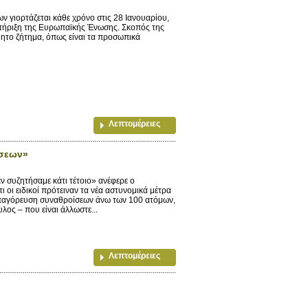
γιορτάζεται κάθε χρόνο στις 28 Ιανουαρίου,
τήριξη της Ευρωπαϊκής Ένωσης. Σκοπός της
θητο ζήτημα, όπως είναι τα προσωπικά
Λεπτομέρειες
ίσεων»
υζητήσαμε κάτι τέτοιο» ανέφερε ο
 οι ειδικοί πρότειναν τα νέα αστυνομικά μέτρα
παγόρευση συναθροίσεων άνω των 100 ατόμων,
ος – που είναι άλλωστε...
Λεπτομέρειες