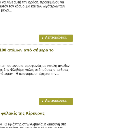
οι να λένε αυτή την φράση, προκειμένου να
αυτόν τον κόσμο, μα και των λιγότερων των
μέχρι...
Λεπτομέρειες
 100 ατόμων από σήμερα το
τα η αστυνομία, προφανώς με εντολή άνωθεν,
ης 1ης Φλεβάρη «όλες οι δημόσιες υπαίθριες
 άτομα» - Η απαγόρευση έρχεται την...
Λεπτομέρειες
 φυλακές της Κέρκυρας
 εφιάλτης στην Αλβανία, η διαφυγή στη