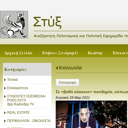
Αρχική Σελίδα
Ετήσιες Συνδρομές
Εκδότης
Επικοι
Κοινωνία
Κατηγορίες
Τοπικά
Επιστροφή
Επικαιρότητα
Σε «βαθύ κόκκινο» πανδημία, κόπω
ΣΥΝΕΝΤΕΥΞΕΙΣ/MEDIA/
Κυριακή 28 Μαρ 2021
PODCASTS
/tpp.Radio/tpp.TV
REAL ESTATE
ΠΕΡΙΒΑΛΛΟΝ - ΟΙΚΟΛΟΓΙΑ