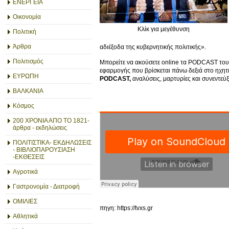
ΕΝΕΡΓΕΙΑ
Οικονομία
Κλίκ για μεγέθυνση
Πολιτική
Άρθρα
αδιέξοδα της κυβερνητικής πολιτικής».
Πολιτισμός
Μπορείτε να ακούσετε online τα PODCAST του T
εφαρμογής που βρίσκεται πάνω δεξιά στο ηχητ
ΕΥΡΩΠΗ
PODCAST,
αναλύσεις, μαρτυρίες και συνεντεύξε
ΒΑΛΚΑΝΙΑ
Κόσμος
200 ΧΡΟΝΙΑ ΑΠΟ ΤΟ 1821-
άρθρα - εκδηλώσεις
ΠΟΛΙΤΙΣΤΙΚΑ- ΕΚΔΗΛΩΣΕΙΣ
- ΒΙΒΛΙΟΠΑΡΟΥΣΙΑΣΗ
-ΕΚΘΕΣΕΙΣ
Αγροτικά
Γαστρονομία - Διατροφή
ΟΜΙΛΙΕΣ
πηγη: https://tvxs.gr
Αθλητικά