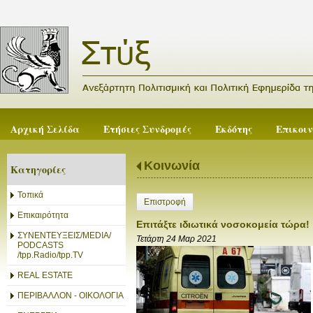
Αρχική Σελίδα
Ετήσιες Συνδρομές
Εκδότης
Επικοι
Κοινωνία
Κατηγορίες
Τοπικά
Επιστροφή
Επικαιρότητα
Επιτάξτε ιδιωτικά νοσοκομεία τώρα!
ΣΥΝΕΝΤΕΥΞΕΙΣ/MEDIA/
Τετάρτη 24 Μαρ 2021
PODCASTS
/tpp.Radio/tpp.TV
REAL ESTATE
ΠΕΡΙΒΑΛΛΟΝ - ΟΙΚΟΛΟΓΙΑ