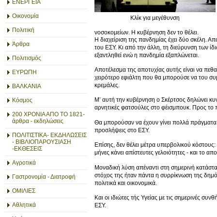
ΕΝΕΡΓΕΙΑ
Οικονομία
Κλίκ για μεγέθυνση
Πολιτική
νοσοκομείων. Η κυβέρνηση δεν το θέλει.
Η διαχείριση της πανδημίας έχει δύο σκέλη. Α
Άρθρα
του ΕΣΥ. Κι από την άλλη, τη διεύρυνση των ί
εξαντληθεί ενώ η πανδημία εξαπλώνεται.
Πολιτισμός
Αποτέλεσμα της αποτυχίας αυτής είναι να πεθ
ΕΥΡΩΠΗ
χειρότερο εφιάλτη που θα μπορούσε να του συμ
κρεμάλες.
ΒΑΛΚΑΝΙΑ
Μ’ αυτή την κυβέρνηση ο Σκέρτσος δηλώνει κυνικ
Κόσμος
αρνητικές φατσούλες στο φέισμπουκ. Προς το 
200 ΧΡΟΝΙΑ ΑΠΟ ΤΟ 1821-
άρθρα - εκδηλώσεις
Θα μπορούσαν να έχουν γίνει πολλά πράγματα 
προσλήψεις στο ΕΣΥ.
ΠΟΛΙΤΙΣΤΙΚΑ- ΕΚΔΗΛΩΣΕΙΣ
- ΒΙΒΛΙΟΠΑΡΟΥΣΙΑΣΗ
Επίσης, δεν θέλει μέτρα υπερβολικού κόστους: 
-ΕΚΘΕΣΕΙΣ
μήνες κάνει απίστευτες γελοιότητες - και το α
Αγροτικά
Μοναδική λύση απέναντι στη σημερινή κατάστασ
στόχος της ήταν πάντα η συρρίκνωση της δημόσι
Γαστρονομία - Διατροφή
πολιτικά και οικονομικά.
ΟΜΙΛΙΕΣ
Και οι ιδιώτες τής Υγείας με τις σημερινές συ
Αθλητικά
ΕΣΥ.