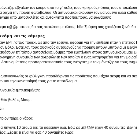
μάνατζερ έβγαλαν τον κόσμο από το γήπεδο, τους «μικρούς» όπως τους αποκαλούσα
α ρίχνει την πρώτη φωτοβολίδα. Οι αστυνομικοί άκουσαν τον μαινόμενο αλλά καθο
άγημα από μοτοσικλέτες και αυτοκίνητα προπομπούς, να φωνάζουν:
εμο κ@@μπατσοι, θα σας σκοτώσουμε όλους. Νέα Σμύρνη σας χρειάζεται ξανά. θα
ακόμη και τις κάμερες
ην ΕΡΤ, ‘όπως προέκυψε από την έρευνα, αφορμή για την επίθεση ήταν η επέτειος
ον Βόλο. Έστειλαν τους φυσικούς αυτουργούς να προμηθευτούν μπιτόνια με βενζίν
κευάσουν επί τόπου αυτοσχέδιες βόμβες που εξαπέλυαν στους αστυνομικούς μαζί μ
νημένη συνομιλία των αδερφών εκ των οποίων ο ένας κατηγορείται για την μοιραί
 Αστυνομία τους προπαρασκευαστικές τους ενέργειες με τον μάνατζερ να τους ενημε
υς επικοινωνίες οι χούλιγκαν παραδέχονται τις προθέσεις που είχαν ακόμη και να σκ
αν και την ικανοποίησή τους για το αποτέλεσμα.
συνομιλία εμπλεκομένων:
υθεία βολή ε; Μπαμ.
Ναι
ποιον πάρει ο χάρος
α πήγανε 10 άτομα εκεί τα άδειασαν όλα. Εδώ ρε μ@@@ είχαν 40 δυναμίτες. Δεν ή
έρα. Ξέρεις τι είναι να φας 40 δυναμίτες τώρα;