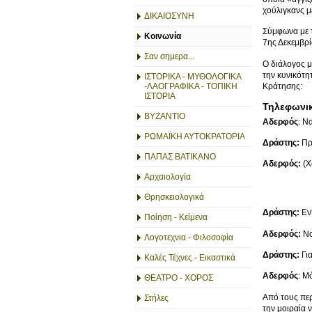
χούλιγκανς μ
ΔΙΚΑΙΟΣΥΝΗ
Σύμφωνα με τ
Κοινωνία
7ης Δεκεμβρ
Σαν σημερα...
Ο διάλογος μ
την κυνικότη
ΙΣΤΟΡΙΚΑ - ΜΥΘΟΛΟΓΙΚΑ
Κράτησης:
-ΛΑΟΓΡΑΦΙΚΑ - ΤΟΠΙΚΗ
ΙΣΤΟΡΙΑ
Τηλεφωνικ
ΒΥΖΑΝΤΙΟ
Αδερφός
: 
ΡΩΜΑΪΚΗ ΑΥΤΟΚΡΑΤΟΡΙΑ
Δράστης:
Πρέ
ΠΑΠΑΣ ΒΑΤΙΚΑΝΟ
Αδερφός:
(Χ
Αρχαιολογία
Θρησκειολογικά
Δράστης:
Εντ
Ποίηση - Κείμενα
Αδερφός:
Να
Λογοτεχνια - Φιλοσοφία
Δράστης:
Για
Καλές Τέχνες - Εικαστικά
Αδερφός
: Μ
ΘΕΑΤΡΟ - ΧΟΡΟΣ
Από τους περ
Στήλες
την μοιραία 