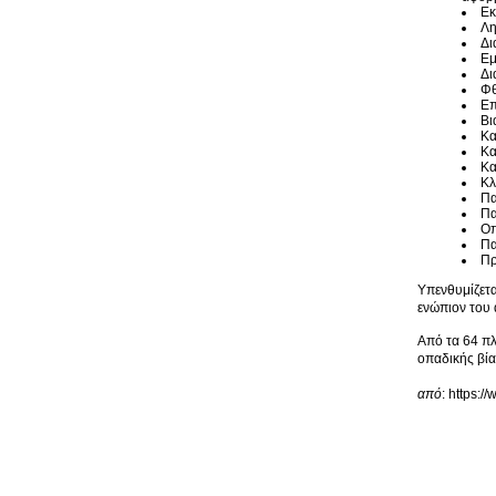
Εκ
Λη
Δι
Εμ
Δι
Φθ
Επ
Βι
Κα
Κα
Κα
Κλ
Πα
Πα
Οπ
Πα
Πρ
Υπενθυμίζετα
ενώπιον του 
Από τα 64 πλ
οπαδικής βία
από
: https: