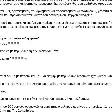
ε προσκλήσεις και εισιτήρια, παράνομες διαπιστεύσεις ώστε να εισβάλουν στους αγ
ην ΕΡΤ, οργανωμένοι, πειθαρχημένοι και αποφασισμένοι να σκοτώσουν, φέρονται να
ίου που προκάλεσαν τον θάνατο του αστυνομικού Γιώργου Λυγγερίδη.
εταξύ του προφυλακισθένα για τη ρίψη της φονικής φωτοβολίδας και του αδερφού τ
τα τους. Ο μικρότερος αδερφός τον καθησυχάζει για τις συνέπειες και τις συνθήκες 
ή συνομιλία αδερφών:
Ναι ρε μ@@@@.
πει να με περιμένει όλη η Αυλώνα εκεί μέσα.
αχαχα) Γ@@@@ τα
άξει δεν θα με πάρουν και με… και να μην με περιμένανε, ξέρουνε τι έχω κάνει γι` 
ι ρε αφού ο γύφτος στο Ζεφύρι μου πε ότι μου λέει μόνο και μόνο που έχεις κάνει 
 πες.
όνο και μόνο που έχεις κάνει αυτό λέει θα σε έχουν όλοι πολύ πάνω.
ίπου 20 βασικούς οργανωτές οι οκτώ ήταν ο σκληρός πυρήνας της ηγεσίας, πέντε α
νύχτα της 7ης Δεκεμβρίου.