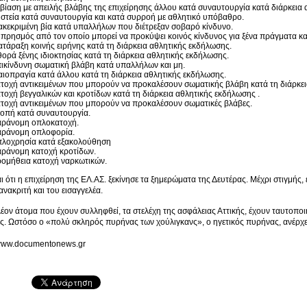
βίαση με απειλής βλάβης της επιχείρησης άλλου κατά συναυτουργία κατά διάρκεια
στεία κατά συναυτουργία και κατά συρροή με αθλητικό υπόβαθρο.
ακεκριμένη βία κατά υπαλλήλων που διέτρεξαν σοβαρό κίνδυνο.
πρησμός από τον οποίο μπορεί να προκύψει κοινός κίνδυνος για ξένα πράγματα κ
ατάραξη κοινής ειρήνης κατά τη διάρκεια αθλητικής εκδήλωσης.
ορά ξένης ιδιοκτησίας κατά τη διάρκεια αθλητικής εκδήλωσης.
ικίνδυνη σωματική βλάβη κατά υπαλλήλων και μη.
αιοπραγία κατά άλλου κατά τη διάρκεια αθλητικής εκδήλωσης.
τοχή αντικειμένων που μπορούν να προκαλέσουν σωματικής βλάβη κατά τη διάρκει
τοχή βεγγαλικών και κροτίδων κατά τη διάρκεια αθλητικής εκδήλωσης .
τοχή αντικειμένων που μπορούν να προκαλέσουν σωματικές βλάβες.
οπή κατά συναυτουργία.
ράνομη οπλοκατοχή.
ράνομη οπλοφορία.
λοχρησία κατά εξακολούθηση
ράνομη κατοχή κροτίδων.
ομήθεια κατοχή ναρκωτικών.
ι ότι η επιχείρηση της ΕΛ.ΑΣ. ξεκίνησε τα ξημερώματα της Δευτέρας. Μέχρι στιγμής
ανακριτή και του εισαγγελέα.
έον άτομα που έχουν συλληφθεί, τα στελέχη της ασφάλειας Αττικής, έχουν ταυτοπο
ς. Ωστόσο ο «πολύ σκληρός πυρήνας των χούλιγκανς», ο ηγετικός πυρήνας, ανέρχε
//www.documentonews.gr