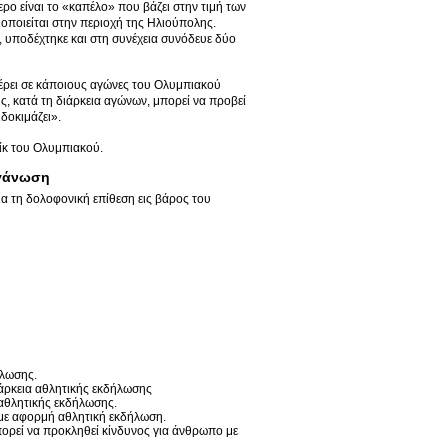
ερο είναι το «καπέλο» που βάζει στην τιμή των
οποιείται στην περιοχή της Ηλιούπολης.
 υποδέχτηκε και στη συνέχεια συνόδευε δύο
φέρει σε κάποιους αγώνες του Ολυμπιακού
ης, κατά τη διάρκεια αγώνων, μπορεί να προβεί
δοκιμάζει».
ίκ του Ολυμπιακού.
ργάνωση
α τη δολοφονική επίθεση εις βάρος του
ήλωσης.
ιάρκεια αθλητικής εκδήλωσης
 αθλητικής εκδήλωσης.
με αφορμή αθλητική εκδήλωση.
ορεί να προκληθεί κίνδυνος για άνθρωπο με