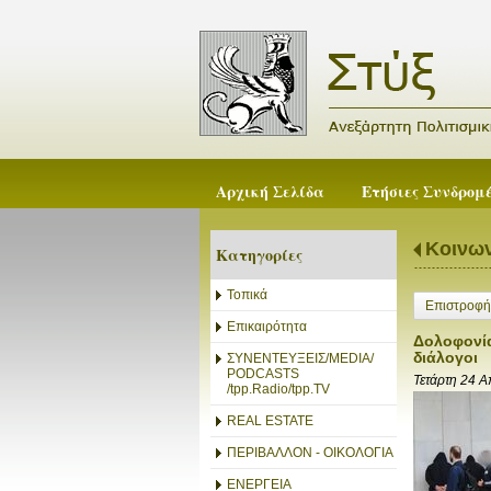
Αρχική Σελίδα
Ετήσιες Συνδρομ
Κοινων
Κατηγορίες
Τοπικά
Επιστροφή
Επικαιρότητα
Δολοφονία
διάλογοι
ΣΥΝΕΝΤΕΥΞΕΙΣ/MEDIA/
PODCASTS
Τετάρτη 24 
/tpp.Radio/tpp.TV
REAL ESTATE
ΠΕΡΙΒΑΛΛΟΝ - ΟΙΚΟΛΟΓΙΑ
ΕΝΕΡΓΕΙΑ