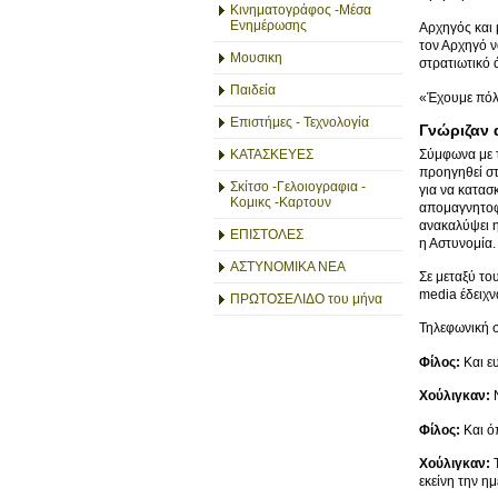
Κινηματογράφος -Μέσα
Ενημέρωσης
Αρχηγός και 
τον Αρχηγό ν
Μουσικη
στρατιωτικό 
Παιδεία
«Έχουμε πόλ
Επιστήμες - Τεχνολογία
Γνώριζαν 
Σύμφωνα με τ
ΚΑΤΑΣΚΕΥΕΣ
προηγηθεί στ
Σκίτσο -Γελοιογραφια -
για να κατασ
Κομικς -Καρτουν
απομαγνητοφω
ανακαλύψει η
ΕΠΙΣΤΟΛΕΣ
η Αστυνομία.
ΑΣΤΥΝΟΜΙΚΑ ΝΕΑ
Σε μεταξύ το
media έδειχν
ΠΡΩΤΟΣΕΛΙΔΟ του μήνα
Τηλεφωνική 
Φίλος:
Και ε
Χούλιγκαν:
Φίλος:
Και ό
Χούλιγκαν:
Τ
εκείνη την ημ