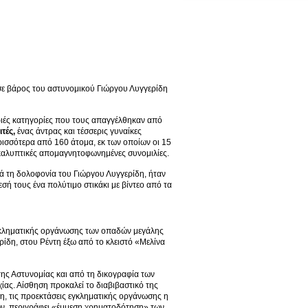
 σε βάρος του αστυνομικού Γιώργου Λυγγερίδη
ριές κατηγορίες που τους απαγγέλθηκαν από
τές,
ένας άντρας και τέσσερις γυναίκες
ρισσότερα από 160 άτομα, εκ των οποίων οι 15
ποκαλυπτικές απομαγνητοφωνημένες συνομιλίες.
 τη δολοφονία του Γιώργου Λυγγερίδη, ήταν
σή τους ένα πολύτιμο στικάκι με βίντεο από τα
εγκληματικής οργάνωσης των οπαδών μεγάλης
ρίδη, στου Ρέντη έξω από το κλειστό «Μελίνα
της Αστυνομίας και από τη δικογραφία των
ίας. Αίσθηση προκαλεί το διαβιβαστικό της
η, τις προεκτάσεις εγκληματικής οργάνωσης η
ων, περιγράφει «έμμεση χρηματοδότηση» των