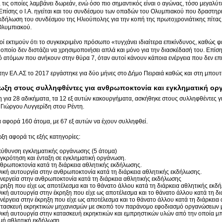
 τις οποίες λαμβάνει δωρεάν, ενώ όσο πιο σημαντικός είναι ο αγώνας, τόσο μεγαλύτ
 Επίσης ο Ι.Α. ηγείται και του συνδέσμου των οπαδών του Ολυμπιακού που δραστηρι
κδήλωση του συνδέσμου της Ηλιούπολης για την κοπή της πρωτοχρονιάτικης πίτας,
Ολυμπιακού.
οί εκτιμούν ότι το συγκεκριμένο πρόσωπο «τυγχάνει ιδιαίτερα επικίνδυνος, καθώς 
 οποίο δεν διστάζει να χρησιμοποιήσει απλά και μόνο για την διασκέδασή του. Επίσ
 ατόμων που ανήκουν στην θύρα 7, όταν αυτοί κάνουν κάποια ενέργεια που δεν επι
ην ΕΛ.ΑΣ το 2017 εργάστηκε για δύο μήνες στο Δήμο Πειραιά καθώς και στη μπουτ
ίωξη στους συλληφθέντες για ανθρωποκτονία και εγκληματική ο
η για 28 αδικήματα, τα 12 εξ αυτών κακουργήματα, ασκήθηκε στους συλληφθέντες γι
Γιώργου Λυγγερίδη στου Ρέντη.
 αφορά 160 άτομα, με 67 εξ αυτών να έχουν συλληφθεί.
ωξη αφορά τις εξής κατηγορίες:
εύθυνση εγκληματικής οργάνωσης (5 άτομα)
γκρότηση και ένταξη σε εγκληματική οργάνωση.
θρωποκτονία κατά τη διάρκεια αθλητικής εκδήλωσης.
ική αυτουργία στην ανθρωποκτονία κατά τη διάρκεια αθλητικής εκδήλωσης.
νεργεία στην ανθρωποκτονία κατά τη διάρκεια αθλητικής εκδήλωσης
ρηξη που είχε ως αποτέλεσμα και το θάνατο άλλου κατά τη διάρκεια αθλητικής εκδ
ική αυτουργία στην έκρηξη που είχε ως αποτέλεσμα και το θάνατο άλλου κατά τη δ
νέργεια στην έκρηξη που είχε ως αποτέλεσμα και το θάνατο άλλου κατά τη διάρκεια
τασκευή εκρηκτικών μηχανισμών με σκοπό τον παράνομο εφοδιασμό οργανώσεων 
ική αυτουργία στην κατασκευή εκρηκτικών και εμπρηστικών υλών από την οποία μπ
μή αθλητική εκδήλωση