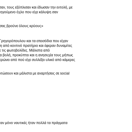
ν, τους εξόπλισαν και έδωσαν την εντολή, με
δηγούμενο όχλο που είχε κάλυψη σαν
 σας βρούνε όλους κρύους»
 Γρηγορόπουλου και τα επεισόδια που είχαν
η από κοντινό πρατήριο και έφεραν δυναμίτες
ε τις φωτοβολίδες. Μάλιστα από
α βολή, προκύπτει και η ανησυχία τους μήπως
ρώνει από πού είχε συλλέξει υλικό από κάμερες
οτώσουν και μάλιστα με αναρτήσεις σε social
ταν μόνο ναυτικές ήταν πολλά τα πράγματα