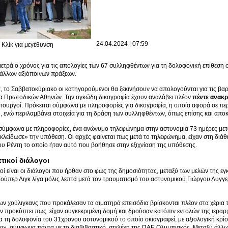
24.04.2024 | 07:59
Κλίκ για μεγέθυνση
ετρά ο χρόνος για τις απολογίες των 67 συλληφθέντων για τη δολοφονική επίθεση
ά άλλων αξιόποινων πράξεων.
, το Σαββατοκύριακο οι κατηγορούμενοι θα ξεκινήσουν να απολογούνται για τις βα
ία Πρωτοδικών Αθηνών. Την ογκώδη δικογραφία έχουν αναλάβει πλέον
πέντε ανακρι
ειτουργοί. Πρόκειται σύμφωνα με πληροφορίες για δικογραφία, η οποία αφορά σε πε
οι, ενώ περιλαμβάνει στοιχεία για τη δράση των συλληφθέντων, όπως επίσης και α
σύμφωνα με πληροφορίες, ένα ανώνυμο τηλεφώνημα στην αστυνομία 73 ημέρες μετά
κλείδωσε» την υπόθεση. Οι αρχές φαίνεται πως μετά το τηλεφώνημα, είχαν στη διάθε
ου Ρέντη το οποίο ήταν αυτό που βοήθησε στην εξιχνίαση της υπόθεσης.
ικοί διάλογοι
ί είναι οι διάλογοι που ήρθαν στο φως της δημοσιότητας, μεταξύ των μελών της 
ούπερ Λιγκ λίγα μόλις λεπτά μετά τον τραυματισμό του αστυνομικού Γιώργου Λυγγε
ν χούλιγκανς που προκάλεσαν τα αιματηρά επεισόδια βρίσκονται πλέον στα χέρια 
ν προκύπτει πως είχαν συγκεκριμένη δομή και δρούσαν κατόπιν εντολών της ιεραρχ
α τη δολοφονία του 31χρονου αστυνομικού το οποίο σκιαγραφεί, με αξιολογική κρίσ
ει», σύμφωνα πάντα με το διαβιβαστικό, στελέχη της ΠΑΕ Ολυμπιακός. Μεταξύ άλλ