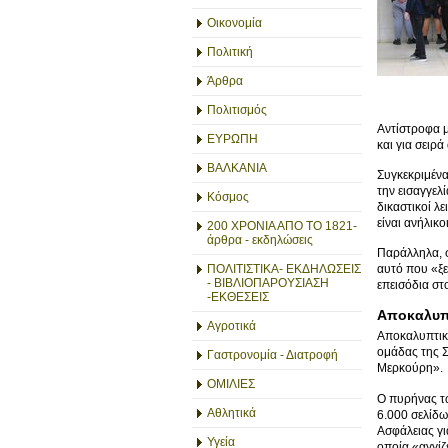
Οικονομία
Πολιτική
Άρθρα
Πολιτισμός
Αντίστροφα μ
ΕΥΡΩΠΗ
και για σειρ
ΒΑΛΚΑΝΙΑ
Συγκεκριμένα
την εισαγγελ
Κόσμος
δικαστικοί λ
είναι ανήλικ
200 ΧΡΟΝΙΑ ΑΠΟ ΤΟ 1821-
άρθρα - εκδηλώσεις
Παράλληλα, 
ΠΟΛΙΤΙΣΤΙΚΑ- ΕΚΔΗΛΩΣΕΙΣ
αυτό που «ξε
- ΒΙΒΛΙΟΠΑΡΟΥΣΙΑΣΗ
επεισόδια στ
-ΕΚΘΕΣΕΙΣ
Αποκαλυπτ
Αγροτικά
Αποκαλυπτικο
ομάδας της Σ
Γαστρονομία - Διατροφή
Μερκούρη».
ΟΜΙΛΙΕΣ
Ο πυρήνας τω
Αθλητικά
6.000 σελίδω
Ασφάλειας γι
Υγεία
οποία «αγγίζ