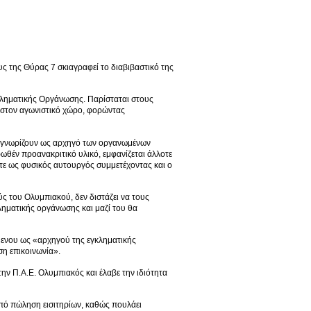
 της Θύρας 7 σκιαγραφεί το διαβιβαστικό της
γκληματικής Οργάνωσης. Παρίσταται στους
 στον αγωνιστικό χώρο, φορώντας
αγνωρίζουν ως αρχηγό των οργανωμένων
θέν προανακριτικό υλικό, εμφανίζεται άλλοτε
οτε ως φυσικός αυτουργός συμμετέχοντας και ο
ς του Ολυμπιακού, δεν διστάζει να τους
κληματικής οργάνωσης και μαζί του θα
όμενου ως «αρχηγού της εγκληματικής
ση επικοινωνία».
ην Π.Α.Ε. Ολυμπιακός και έλαβε την ιδιότητα
πό πώληση εισιτηρίων, καθώς πουλάει