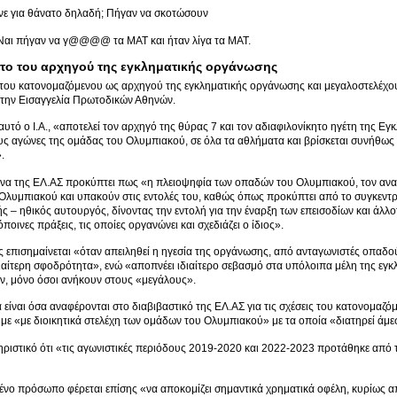
ε για θάνατο δηλαδή; Πήγαν να σκοτώσουν
αι πήγαν να γ@@@@ τα ΜΑΤ και ήταν λίγα τα ΜΑΤ.
το του αρχηγού της εγκληματικής οργάνωσης
του κατονομαζόμενου ως αρχηγού της εγκληματικής οργάνωσης και μεγαλοστελέχους
 την Εισαγγελία Πρωτοδικών Αθηνών.
υτό ο Ι.Α., «αποτελεί τον αρχηγό της θύρας 7 και τον αδιαφιλονίκητο ηγέτη της Ε
ς αγώνες της ομάδας του Ολυμπιακού, σε όλα τα αθλήματα και βρίσκεται συνήθως
.
υνα της ΕΛ.ΑΣ προκύπτει πως «η πλειοψηφία των οπαδών του Ολυμπιακού, τον αν
λυμπιακού και υπακούν στις εντολές του, καθώς όπως προκύπτει από το συγκεντρω
ς – ηθικός αυτουργός, δίνοντας την εντολή για την έναρξη των επεισοδίων και άλλ
ιόποινες πράξεις, τις οποίες οργανώνει και σχεδιάζει ο ίδιος».
 επισημαίνεται «όταν απειληθεί η ηγεσία της οργάνωσης, από ανταγωνιστές οπαδού
ιδιαίτερη σφοδρότητα», ενώ «αποπνέει ιδιαίτερο σεβασμό στα υπόλοιπα μέλη της εγ
ν, μόνο όσοι ανήκουν στους «μεγάλους».
είναι όσα αναφέρονται στο διαβιβαστικό της ΕΛ.ΑΣ για τις σχέσεις του κατονομαζ
ε «με διοικητικά στελέχη των ομάδων του Ολυμπιακού» με τα οποία «διατηρεί άμε
ηριστικό ότι «τις αγωνιστικές περιόδους 2019-2020 και 2022-2023 προτάθηκε από τ
ένο πρόσωπο φέρεται επίσης «να αποκομίζει σημαντικά χρηματικά οφέλη, κυρίως α