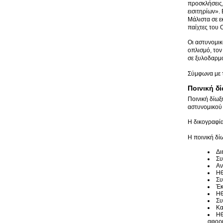
προσκλήσεις,
εισιτηρίων».
Μάλιστα σε ε
παίχτες του 
Οι αστυνομικ
οπλισμό, τον
σε ξυλοδαρμό
Σύμφωνα με τ
Ποινική δ
Ποινική δίωξ
αστυνομικού 
Η δικογραφία
Η ποινική δί
Δι
Συ
Αν
Ηθ
Συ
Έκ
Ηθ
Συ
Κα
Ηθ
αφορ