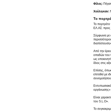
Φίλος:
Πήγαν
Χούλιγκαν:
Ν
Το πορτρέ
Το πορτρέτο 
ΕΛ.ΑΣ. προς
Σύμφωνα με α
περισσότερου
διαπίστευση»
Από την έρε
οπαδών του Ο
ως υποκινητή
ίδιος στις αξ
Επίσης, όπως
επιτεθεί με 
συνομιλήσου
Εντυπωσιακά 
οργάνωσης» μ
Είναι χαρακτ
του S.L.O».
Το συγκεκριμ