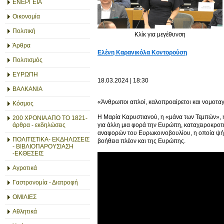
ΕΝΕΡΓΕΙΑ
Οικονομία
Πολιτική
Κλίκ για μεγέθυνση
Άρθρα
Ελένη Καρανικόλα Κοντορούση
Πολιτισμός
ΕΥΡΩΠΗ
18.03.2024 | 18:30
ΒΑΛΚΑΝΙΑ
«Άνθρωποι απλοί, καλοπροαίρετοι και νομοταγ
Κόσμος
Η Μαρία Καρυστιανού, η «μάνα των Τεμπών», η 
200 ΧΡΟΝΙΑ ΑΠΟ ΤΟ 1821-
για άλλη μια φορά την Ευρώπη, καταχειροκροτή
άρθρα - εκδηλώσεις
αναφορών του Ευρωκοινοβουλίου, η οποία ψήφι
ΠΟΛΙΤΙΣΤΙΚΑ- ΕΚΔΗΛΩΣΕΙΣ
βοήθεια πλέον και της Ευρώπης.
- ΒΙΒΛΙΟΠΑΡΟΥΣΙΑΣΗ
-ΕΚΘΕΣΕΙΣ
Αγροτικά
Γαστρονομία - Διατροφή
ΟΜΙΛΙΕΣ
Αθλητικά