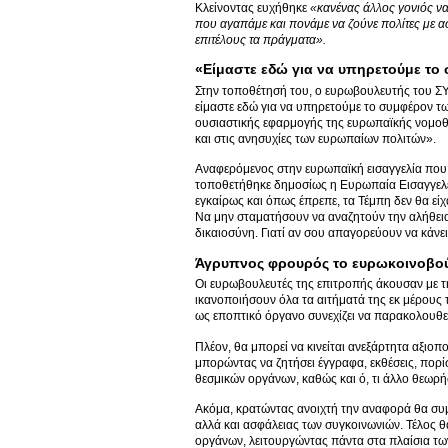
Κλείνοντας ευχήθηκε
«κανένας άλλος γονιός να
που αγαπάμε και πονάμε να ζούνε πολίτες με α
επιτέλους τα πράγματα».
«Είμαστε εδώ για να υπηρετούμε τ
Στην τοποθέτησή του, ο ευρωβουλευτής του ΣΥ
είμαστε εδώ για να υπηρετούμε το συμφέρον τ
ουσιαστικής εφαρμογής της ευρωπαϊκής νομοθε
και στις ανησυχίες των ευρωπαίων πολιτών».
Αναφερόμενος στην ευρωπαϊκή εισαγγελία που 
τοποθετήθηκε δημοσίως η Ευρωπαία Εισαγγελέας
εγκαίρως και όπως έπρεπε, τα Τέμπη δεν θα εί
Να μην σταματήσουν να αναζητούν την αλήθει
δικαιοσύνη. Γιατί αν σου απαγορεύουν να κάνε
Άγρυπνος φρουρός το ευρωκοινοβο
Οι ευρωβουλευτές της επιτροπής άκουσαν με τ
ικανοποιήσουν όλα τα αιτήματά της εκ μέρους
ως εποπτικό όργανο συνεχίζει να παρακολουθεί 
Πλέον, θα μπορεί να κινείται ανεξάρτητα αξιοπ
μπορώντας να ζητήσει έγγραφα, εκθέσεις, πορί
θεσμικών οργάνων, καθώς και ό, τι άλλο θεωρή
Ακόμα, κρατώντας ανοιχτή την αναφορά θα συμ
αλλά και ασφάλειας των συγκοινωνιών. Τέλος θ
οργάνων, λειτουργώντας πάντα στα πλαίσια τω