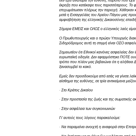
δεν έχει αναλάβει την ευθύνη, παρόλο που έχε
έκρηξη που κατέκαψε τους περισσότερους. Το φ
επιχωμάτωσαν πλήρως την περιοχή. Χάθηκαν κρ
μετά η Εισαγγελέας του Αρείου Πάγου μας προέ
αμφισβήτηση της ελληνικής Δικαιοσύνης επειδή
Σήμερα ΕΜΕΙΣ και ΟΛΟΣ ο ελληνικός λαός είμασ
Ο Πρωθυπουργός και ο πρώην Υπουργός διακήρ
Σιδηρόδρομος αυτή τη στιγμή είναι ΟΣΟ ασφαλής
Σημειωτέον ότι Εθνικοί κανόνες ασφαλείας δεν 
ευρωπαϊκή οδηγία. Δεν εφαρμόστηκε ΠΟΤΕ ουσι
τρόπο που πλέον μας βεβαιώνει ότι η αλήθεια 
ξανασυμβεί το κακό.
Εμείς δεν προσδοκούμε από εσάς να γίνετε λαϊ
αίσθημα της ευθύνης, σε τρία αντικείμενα μείζ
· Στο Κράτος Δικαίου
· Στην προστασία της ζωής και της σωματικής α
· Στην ασφάλεια των συγκοινωνιών
Γι’ αυτούς τους λόγους παρακαλούμε:
· Να παραμείνει ανοιχτή η αναφορά στην Επιτρ