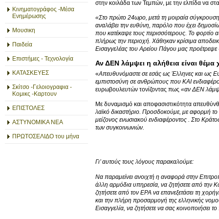
στην κοιλάδα των Τεμπών, με την ελπίδα να σ
Κινηματογράφος -Μέσα
Ενημέρωσης
«Στο πρώτο 24ωρο, μετά τη μοιραία σύγκρουση,
αναλάβει την ευθύνη, παρόλο που έχει δημοσί
Μουσικη
που κατέκαψε τους περισσότερους. Το φορτίο α
πλήρως την περιοχή. Χάθηκαν κρίσιμα αποδεικτ
Παιδεία
Εισαγγελέας του Αρείου Πάγου μας προέτρεψε 
Επιστήμες - Τεχνολογία
Αν ΔΕΝ λάμψει η αλήθεια είναι θέμα
ΚΑΤΑΣΚΕΥΕΣ
«
Απευθυνόμαστε σε εσάς ως Έλληνες και ως Ευ
εμπιστοσύνη σε ανθρώπους που ΚΑΙ ενδιαφέρο
Σκίτσο -Γελοιογραφια -
ευρωβουλευτών τονίζοντας πως
«αν ΔΕΝ λάμψε
Κομικς -Καρτουν
Με δυναμισμό και αποφασιστικότητα απευθύνθ
ΕΠΙΣΤΟΛΕΣ
λαϊκό δικαστήριο. Προσδοκούμε, με αφορμή το 
μείζονος ενωσιακού ενδιαφέροντος . Στο Κράτος
ΑΣΤΥΝΟΜΙΚΑ ΝΕΑ
των συγκοινωνιών.
ΠΡΩΤΟΣΕΛΙΔΟ του μήνα
Γι’ αυτούς τους λόγους παρακαλούμε:
Να παραμείνει ανοιχτή η αναφορά στην Επιτροπ
άλλη αρμόδια υπηρεσία, να ζητήσετε από την Κ
ζητήσετε από τον ΕΡΑ να επανεξετάσει τη χορ
και την πλήρη προσαρμογή της ελληνικής νομοθ
Εισαγγελία, να ζητήσετε να σας κοινοποιήσει το 