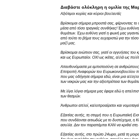
Διαβάστε ολόκληρη η ομιλία της Μα
Αξιότιμοι κυρίες και κύριοι βουλευτές
Βρίσκομαι σήμερα μπροστά σας, φέρνοντας το π
μέσα από τόσο τραγικές συνθήκες! Έχω ευθύνη 
θυμάτων. Έχω ευθύνη γιατί η φωνή μας γιγαντώ
από τούτο το βήμα τους ευχαριστώ για την τόσ
μαζί μας.
Βρίσκομαι ενώπιον σας, γιατί οι εγγυήσεις το
και ως Ευρωπαίοι. ΟΧΙ ως ικέτες, αλλά ως πολί
Απευθυνόμαστε με εμπιστοσύνη σε ανθρώπους 
Επιτροπή Αναφορών του Ευρωκοινοβουλίου που 
που μας οδήγησε σήμερα εδώ, είναι μια αλληλ
των νεκρών μας και την αξιοπρέπεια των θυμάτ
Με λίγα λόγια σήμερα μας έφερε εδώ η απελπισ
των θεσμών.
Άνθρωποι απλοί, καλοπροαίρετοι και νομοταγεί
Εξαιτίας αυτής, τη στιγμή που η Ευρωπαϊκή Ει
που συνδέονται αιτιωδώς με το δυστύχημα, η 
ασυλία. Δεν τον παραπέμπει ΚΑΝ να κριθεί στη
Εξαιτίας αυτής, στο πρώτο 24ωρο, μετά τη μοι