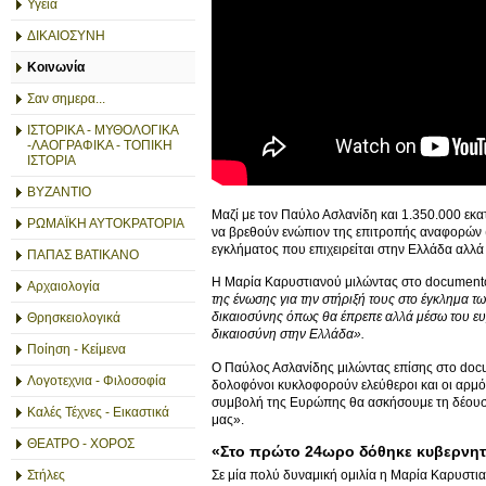
Υγεία
ΔΙΚΑΙΟΣΥΝΗ
Κοινωνία
Σαν σημερα...
ΙΣΤΟΡΙΚΑ - ΜΥΘΟΛΟΓΙΚΑ
-ΛΑΟΓΡΑΦΙΚΑ - ΤΟΠΙΚΗ
ΙΣΤΟΡΙΑ
ΒΥΖΑΝΤΙΟ
Μαζί με τον Παύλο Ασλανίδη και 1.350.000 εκ
ΡΩΜΑΪΚΗ ΑΥΤΟΚΡΑΤΟΡΙΑ
να βρεθούν ενώπιον της επιτροπής αναφορών 
εγκλήματος που επιχειρείται στην Ελλάδα αλλ
ΠΑΠΑΣ ΒΑΤΙΚΑΝΟ
Η Μαρία Καρυστιανού μιλώντας στο documento
Αρχαιολογία
της ένωσης για την στήριξή τους στο έγκλημα τ
δικαιοσύνης όπως θα έπρεπε αλλά μέσω του ευ
Θρησκειολογικά
δικαιοσύνη στην Ελλάδα».
Ποίηση - Κείμενα
Ο Παύλος Ασλανίδης μιλώντας επίσης στο docu
Λογοτεχνια - Φιλοσοφία
δολοφόνοι κυκλοφορούν ελεύθεροι και οι αρμόδ
συμβολή της Ευρώπης θα ασκήσουμε τη δέουσα 
Καλές Τέχνες - Εικαστικά
μας».
ΘΕΑΤΡΟ - ΧΟΡΟΣ
«Στο πρώτο 24ωρο δόθηκε κυβερνητ
Σε μία πολύ δυναμική ομιλία η Μαρία Καρυστια
Στήλες