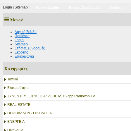
Login
|
Sitemap
|
Αρχική Σελίδα
Ετήσιες Συνδρομές
Εκδότης
Μενού
Αρχική Σελίδα
Προϊόντα
Login
Sitemap
Ετήσιες Συνδρομές
Εκδότης
Επικοινωνία
Κατηγορίες
Τοπικά
Επικαιρότητα
ΣΥΝΕΝΤΕΥΞΕΙΣ/MEDIA/ PODCASTS /tpp.Radio/tpp.TV
REAL ESTATE
ΠΕΡΙΒΑΛΛΟΝ - ΟΙΚΟΛΟΓΙΑ
ΕΝΕΡΓΕΙΑ
Οικονομία