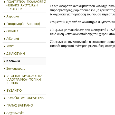
ΠΟΛΙΤΙΣΤΙΚΑ- ΕΚΔΗΛΩΣΕΙΣ
- ΒΙΒΛΙΟΠΑΡΟΥΣΙΑΣΗ
Σε ό,τι αφορά τα αντικείμενα που κατασχέθηκαν
-ΕΚΘΕΣΕΙΣ
πυροσβεστήρες, βαριοπούλα κ.ά., η έρευνα της
δικογραφία για παράβαση του νόμου περί όπλ
Αγροτικά
Στο μεταξύ, έξω από τα δικαστήρια συγκεντρ
Γαστρονομία - Διατροφή
Σύμφωνα με ανακοίνωση του Φοιτητικού Συλλόγ
ΟΜΙΛΙΕΣ
εκδήλωση «επανοικειοποίησης του χώρου στον 
Αθλητικά
Σύμφωνα με την Αστυνομία, η επιχείρηση πρα
φθορές στην υπό ανέγερση βιβλιοθήκη, στον χ
Υγεία
ΔΙΚΑΙΟΣΥΝΗ
Κοινωνία
Σαν σημερα...
ΙΣΤΟΡΙΚΑ - ΜΥΘΟΛΟΓΙΚΑ
-ΛΑΟΓΡΑΦΙΚΑ - ΤΟΠΙΚΗ
ΙΣΤΟΡΙΑ
ΒΥΖΑΝΤΙΟ
ΡΩΜΑΪΚΗ ΑΥΤΟΚΡΑΤΟΡΙΑ
ΠΑΠΑΣ ΒΑΤΙΚΑΝΟ
Αρχαιολογία