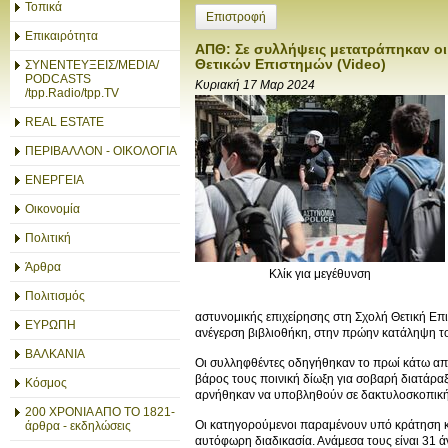
Τοπικά
Επιστροφή
Επικαιρότητα
ΑΠΘ: Σε συλλήψεις μετατράπηκαν ο
Θετικών Επιστημών (Video)
ΣΥΝΕΝΤΕΥΞΕΙΣ/MEDIA/
PODCASTS
Κυριακή 17 Μαρ 2024
/tpp.Radio/tpp.TV
REAL ESTATE
ΠΕΡΙΒΑΛΛΟΝ - ΟΙΚΟΛΟΓΙΑ
ΕΝΕΡΓΕΙΑ
Οικονομία
Πολιτική
Άρθρα
Κλίκ για μεγέθυνση
Πολιτισμός
αστυνομικής επιχείρησης στη Σχολή Θετική Ε
ΕΥΡΩΠΗ
ανέγερση βιβλιοθήκη, στην πρώην κατάληψη το
ΒΑΛΚΑΝΙΑ
Οι συλληφθέντες οδηγήθηκαν το πρωί κάτω από
βάρος τους ποινική δίωξη για σοβαρή διατάραξ
Κόσμος
αρνήθηκαν να υποβληθούν σε δακτυλοσκοπική ε
200 ΧΡΟΝΙΑ ΑΠΟ ΤΟ 1821-
Οι κατηγορούμενοι παραμένουν υπό κράτηση και
άρθρα - εκδηλώσεις
αυτόφωρη διαδικασία. Ανάμεσα τους είναι 31 άν