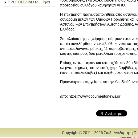
τους δηλώσεις, έχει ολοκληρωθεί η διαδικασία
ΠΡΩΤΟΣΕΛΙΔΟ του μήνα
προεδρείου συλλόγου καθηγητών ΑΠΘ.
Η επιχείρηση πραγματοποιήθηκε από αστυνομι
συνδρομή μελών των Ομάδων Πρόληψης και Κατ
Αστυνομικών Επιχειρήσεων, Άμεσης Δράσης, Α
Ελλάδος.
Στο πλαίσιο της επιχείρησης, σύμφωνα με ανα
οποία συνελήφθησαν, ενώ βρέθηκαν και κατασχ
αντιασφυξιογόνες μάσκες, 11 πυροσβεστήρες, π
κόφτης σιδήρου, δύο μεταλλικοί τροχοί κοπής.
Επίσης εντοπίστηκαν και κατασχέθηκαν δύο δίσκ
ενεργοποιημένες αστυνομικές χειροβομβίδες χ
(γάντια, μπαλακλάβες) και πλήθος λουκέτων κ
Προανάκριση ενεργείται από την Υποδιεύθυνση
από
: https://www.documentonews.gr
Copyright © 2011 - 2026 Στύξ - Ανεξάρτητη Π