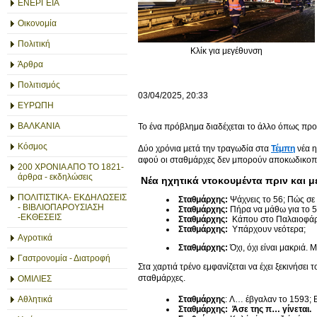
ΕΝΕΡΓΕΙΑ
Οικονομία
Πολιτική
Κλίκ για μεγέθυνση
Άρθρα
Πολιτισμός
03/04/2025, 20:33
ΕΥΡΩΠΗ
ΒΑΛΚΑΝΙΑ
Το ένα πρόβλημα διαδέχεται το άλλο όπως πρ
Κόσμος
Δύο χρόνια μετά την τραγωδία στα
Τέμπη
νέα η
αφού οι σταθμάρχες δεν μπορούν αποκωδικοπο
200 ΧΡΟΝΙΑ ΑΠΟ ΤΟ 1821-
άρθρα - εκδηλώσεις
Νέα ηχητικά ντοκουμέντα πριν και μ
ΠΟΛΙΤΙΣΤΙΚΑ- ΕΚΔΗΛΩΣΕΙΣ
Σταθμάρχης:
Ψάχνεις το 56; Πώς σε 
- ΒΙΒΛΙΟΠΑΡΟΥΣΙΑΣΗ
Σταθμάρχης:
Πήρα να μάθω για το 5
-ΕΚΘΕΣΕΙΣ
Σταθμάρχης:
Κάπου στο Παλαιοφάρσα
Σταθμάρχης:
Υπάρχουν νεότερα;
Αγροτικά
Σταθμάρχης:
Όχι, όχι είναι μακριά.
Γαστρονομία - Διατροφή
Στα χαρτιά τρένο εμφανίζεται να έχει ξεκινήσει
σταθμάρχες.
ΟΜΙΛΙΕΣ
Σταθμάρχης
: Λ… έβγαλαν το 1593; 
Αθλητικά
Σταθμάρχης:
Άσε της π… γίνεται.