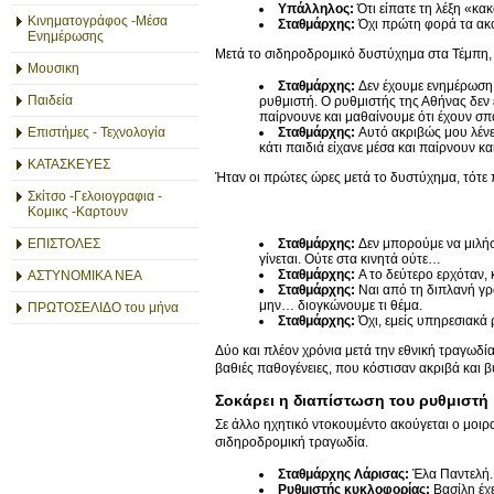
Υπάλληλος:
Ότι είπατε τη λέξη «κακ
Κινηματογράφος -Μέσα
Σταθμάρχης:
Όχι πρώτη φορά τα ακ
Ενημέρωσης
Μετά το σιδηροδρομικό δυστύχημα στα Τέμπη,
Μουσικη
Σταθμάρχης:
Δεν έχουμε ενημέρωση 
Παιδεία
ρυθμιστή. Ο ρυθμιστής της Αθήνας δεν 
παίρνουνε και μαθαίνουμε ότι έχουν σπ
Επιστήμες - Τεχνολογία
Σταθμάρχης:
Αυτό ακριβώς μου λένε 
κάτι παιδιά είχανε μέσα και παίρνουν κα
ΚΑΤΑΣΚΕΥΕΣ
Ήταν οι πρώτες ώρες μετά το δυστύχημα, τότε π
Σκίτσο -Γελοιογραφια -
Κομικς -Καρτουν
Σταθμάρχης:
Δεν μπορούμε να μιλήσ
ΕΠΙΣΤΟΛΕΣ
γίνεται. Ούτε στα κινητά ούτε…
Σταθμάρχης:
Α το δεύτερο ερχόταν, 
ΑΣΤΥΝΟΜΙΚΑ ΝΕΑ
Σταθμάρχης:
Ναι από τη διπλανή γρα
μην… διογκώνουμε τι θέμα.
ΠΡΩΤΟΣΕΛΙΔΟ του μήνα
Σταθμάρχης:
Όχι, εμείς υπηρεσιακά
Δύο και πλέον χρόνια μετά την εθνική τραγωδί
βαθιές παθογένειες, που κόστισαν ακριβά και 
Σοκάρει η διαπίστωση του ρυθμιστή
Σε άλλο ηχητικό ντοκουμέντο ακούγεται ο μοιρ
σιδηροδρομική τραγωδία.
Σταθμάρχης Λάρισας:
Έλα Παντελή.
Ρυθμιστής κυκλοφορίας:
Βασίλη έχε