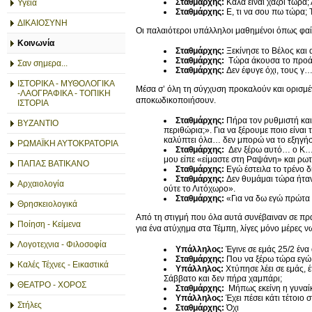
Σταθμάρχης:
Καλά είναι χαζοί τώρα;
Υγεία
Σταθμάρχης:
Ε, τι να σου πω τώρα; 
ΔΙΚΑΙΟΣΥΝΗ
Οι παλαιότεροι υπάλληλοι μαθημένοι όπως φαίν
Κοινωνία
Σταθμάρχης:
Ξεκίνησε το Βέλος και 
Σταθμάρχης:
Τώρα άκουσα το προάσ
Σαν σημερα...
Σταθμάρχης:
Δεν έφυγε όχι, τους γ
ΙΣΤΟΡΙΚΑ - ΜΥΘΟΛΟΓΙΚΑ
Μέσα σ’ όλη τη σύγχυση προκαλούν και ορισμέ
-ΛΑΟΓΡΑΦΙΚΑ - ΤΟΠΙΚΗ
αποκωδικοποιήσουν.
ΙΣΤΟΡΙΑ
Σταθμάρχης:
Πήρα τον ρυθμιστή και
ΒΥΖΑΝΤΙΟ
περιθώρια;». Για να ξέρουμε ποιο είναι
καλύπτει όλα… δεν μπορώ να το εξηγή
ΡΩΜΑΪΚΗ ΑΥΤΟΚΡΑΤΟΡΙΑ
Σταθμάρχης:
Δεν ξέρω αυτό… ο Κ… μ
μου είπε «είμαστε στη Ραψάνη» και ρωτο
ΠΑΠΑΣ ΒΑΤΙΚΑΝΟ
Σταθμάρχης:
Εγώ έστειλα το τρένο 
Σταθμάρχης:
Δεν θυμάμαι τώρα ήταν 
Αρχαιολογία
ούτε το Λιτόχωρο».
Σταθμάρχης:
«Για να δω εγώ πρώτα 
Θρησκειολογικά
Από τη στιγμή που όλα αυτά συνέβαιναν σε πρ
Ποίηση - Κείμενα
για ένα ατύχημα στα Τέμπη, λίγες μόνο μέρες ν
Λογοτεχνια - Φιλοσοφία
Υπάλληλος:
Έγινε σε εμάς 25/2 ένα
Σταθμάρχης:
Που να ξέρω τώρα εγώ,
Καλές Τέχνες - Εικαστικά
Υπάλληλος:
Χτύπησε λέει σε εμάς, 
Σάββατο και δεν πήρα χαμπάρι;
ΘΕΑΤΡΟ - ΧΟΡΟΣ
Σταθμάρχης:
Μήπως εκείνη η γυναίκα
Υπάλληλος:
Έχει πέσει κάτι τέτοιο 
Στήλες
Σταθμάρχης:
Όχι