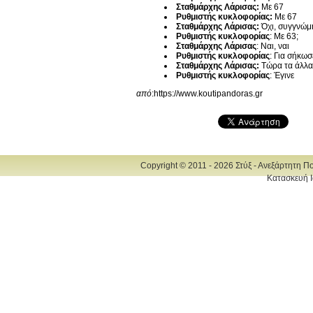
Σταθμάρχης Λάρισας:
Με 67
Ρυθμιστής κυκλοφορίας:
Με 67
Σταθμάρχης Λάρισας:
Όχι, συγγνώμ
Ρυθμιστής κυκλοφορίας
: Με 63;
Σταθμάρχης Λάρισας
: Ναι, ναι
Ρυθμιστής κυκλοφορίας
: Για σήκωσ
Σταθμάρχης Λάρισας:
Τώρα τα άλλα 
Ρυθμιστής κυκλοφορίας
: Έγινε
από
:https://www.koutipandoras.gr
Copyright © 2011 - 2026 Στύξ - Ανεξάρτητη Π
Κατασκευή Ι