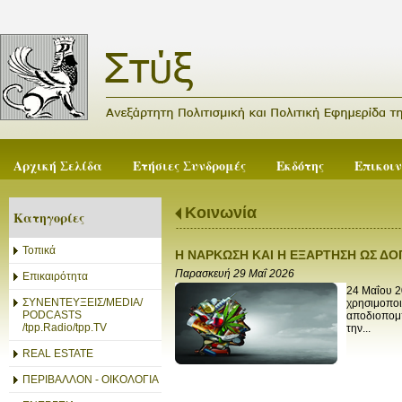
Αρχική Σελίδα
Ετήσιες Συνδρομές
Εκδότης
Επικοι
Κοινωνία
Κατηγορίες
Τοπικά
Η ΝΑΡΚΩΣΗ ΚΑΙ Η ΕΞΑΡΤΗΣΗ ΩΣ ΔΟ
Παρασκευή 29 Μαΐ 2026
Επικαιρότητα
24 Μαΐου 2
ΣΥΝΕΝΤΕΥΞΕΙΣ/MEDIA/
χρησιμοποι
PODCASTS
αποδιοπομπ
/tpp.Radio/tpp.TV
την...
REAL ESTATE
ΠΕΡΙΒΑΛΛΟΝ - ΟΙΚΟΛΟΓΙΑ