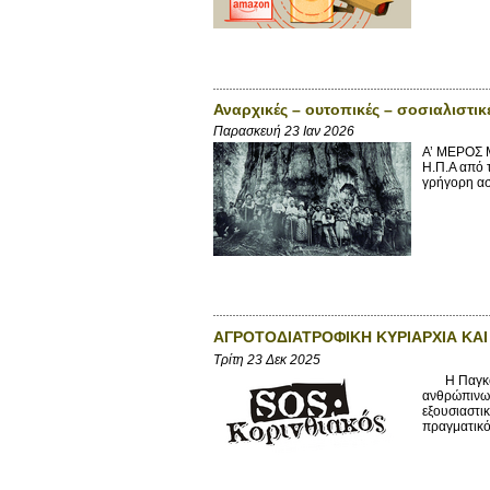
Αναρχικές – ουτοπικές – σοσιαλιστικ
Παρασκευή 23 Ιαν 2026
Α’ ΜΕΡΟΣ Μ
Η.Π.Α από τ
γρήγορη ασ
ΑΓΡΟΤΟΔΙΑΤΡΟΦΙΚΗ ΚΥΡΙΑΡΧΙΑ ΚΑΙ 
Τρίτη 23 Δεκ 2025
Η Παγκόσμι
ανθρώπινων
εξουσιαστι
πραγματικό