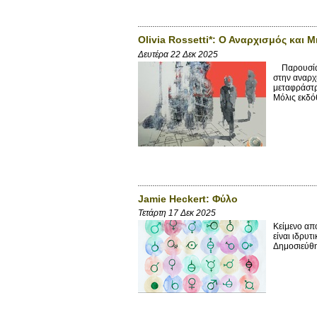
Olivia Rossetti*: Ο Αναρχισμός και 
Δευτέρα 22 Δεκ 2025
Παρουσίαση
στην αναρχι
μεταφράστρ
Μόλις εκδόθ
Jamie Heckert: Φύλο
Τετάρτη 17 Δεκ 2025
Κείμενο από
είναι ιδρυ
Δημοσιεύθη