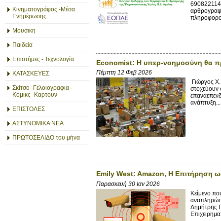
6908221141
Κινηματογράφος -Μέσα
αρθρογραφί
Ενημέρωσης
πληροφορού
Μουσικη
Παιδεία
Επιστήμες - Τεχνολογία
Economist: Η υπερ-νοημοσύνη θα π
Πέμπτη 12 Φεβ 2026
ΚΑΤΑΣΚΕΥΕΣ
Γιώργος X.
Σκίτσο -Γελοιογραφια -
στοχεύουν 
Κομικς -Καρτουν
επαναεπενδ
ανάπτυξη...
ΕΠΙΣΤΟΛΕΣ
ΑΣΤΥΝΟΜΙΚΑ ΝΕΑ
ΠΡΩΤΟΣΕΛΙΔΟ του μήνα
Emily West: Amazon, Η Επιτήρηση 
Παρασκευή 30 Ιαν 2026
Κείμενο πο
αναπληρώτρ
Δημήτρης Π
Επιχειρημα