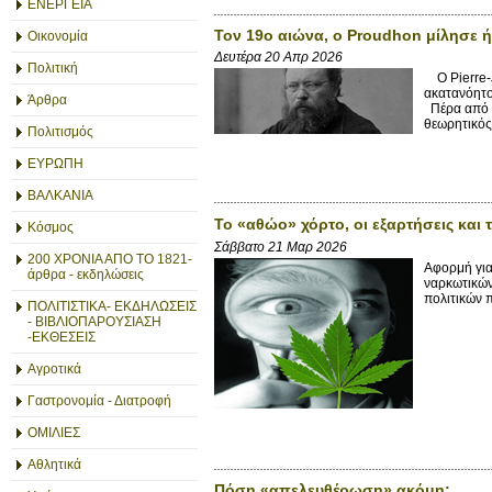
ΕΝΕΡΓΕΙΑ
Τον 19ο αιώνα, ο Proudhon μίλησε ή
Οικονομία
Δευτέρα 20 Απρ 2026
Πολιτική
Ο Pierre-Jo
ακατανόητο
Άρθρα
Πέρα από το
θεωρητικός 
Πολιτισμός
ΕΥΡΩΠΗ
ΒΑΛΚΑΝΙΑ
Το «αθώο» χόρτο, οι εξαρτήσεις και
Κόσμος
Σάββατο 21 Μαρ 2026
200 ΧΡΟΝΙΑ ΑΠΟ ΤΟ 1821-
Αφορμή για
άρθρα - εκδηλώσεις
ναρκωτικών 
πολιτικών 
ΠΟΛΙΤΙΣΤΙΚΑ- ΕΚΔΗΛΩΣΕΙΣ
- ΒΙΒΛΙΟΠΑΡΟΥΣΙΑΣΗ
-ΕΚΘΕΣΕΙΣ
Αγροτικά
Γαστρονομία - Διατροφή
ΟΜΙΛΙΕΣ
Αθλητικά
Πόση «απελευθέρωση» ακόμη;