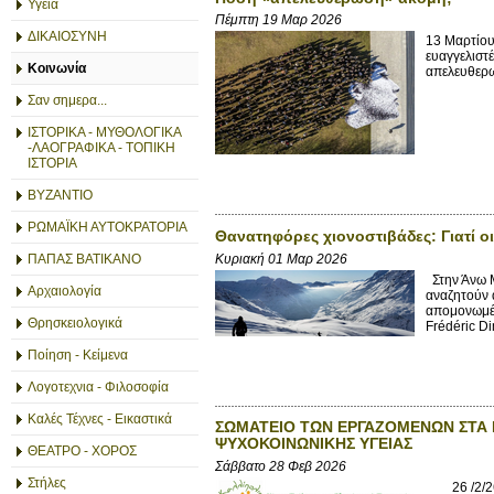
Υγεία
Πέμπτη 19 Μαρ 2026
ΔΙΚΑΙΟΣΥΝΗ
13 Μαρτίου
ευαγγελιστ
Κοινωνία
απελευθερωθ
Σαν σημερα...
ΙΣΤΟΡΙΚΑ - ΜΥΘΟΛΟΓΙΚΑ
-ΛΑΟΓΡΑΦΙΚΑ - ΤΟΠΙΚΗ
ΙΣΤΟΡΙΑ
ΒΥΖΑΝΤΙΟ
ΡΩΜΑΪΚΗ ΑΥΤΟΚΡΑΤΟΡΙΑ
Θανατηφόρες χιονοστιβάδες: Γιατί οι
Κυριακή 01 Μαρ 2026
ΠΑΠΑΣ ΒΑΤΙΚΑΝΟ
Στην Άνω Μ
Αρχαιολογία
αναζητούν α
απομονωμέν
Θρησκειολογικά
Frédéric D
Ποίηση - Κείμενα
Λογοτεχνια - Φιλοσοφία
Καλές Τέχνες - Εικαστικά
ΣΩΜΑΤΕΙΟ ΤΩΝ ΕΡΓΑΖΟΜΕΝΩΝ ΣΤΑ 
ΨΥΧΟΚΟΙΝΩΝΙΚΗΣ ΥΓΕΙΑΣ
ΘΕΑΤΡΟ - ΧΟΡΟΣ
Σάββατο 28 Φεβ 2026
Στήλες
26 /2/26 Δ