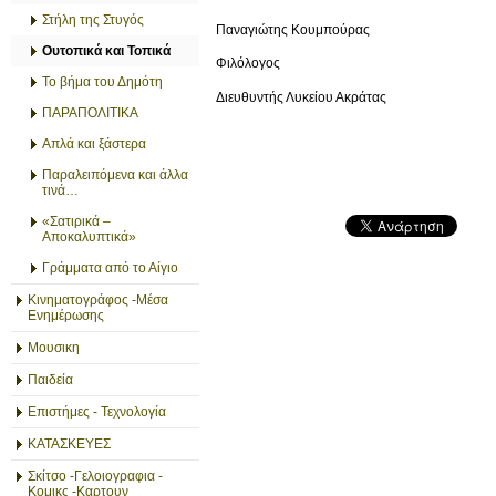
Στήλη της Στυγός
Παναγιώτης Κουμπούρας
Ουτοπικά και Τοπικά
Φιλόλογος
Το βήμα του Δημότη
Διευθυντής Λυκείου Ακράτας
ΠΑΡΑΠΟΛΙΤΙΚΑ
Απλά και ξάστερα
Παραλειπόμενα και άλλα
τινά…
«Σατιρικά –
Αποκαλυπτικά»
Γράμματα από το Αίγιο
Κινηματογράφος -Μέσα
Ενημέρωσης
Μουσικη
Παιδεία
Επιστήμες - Τεχνολογία
ΚΑΤΑΣΚΕΥΕΣ
Σκίτσο -Γελοιογραφια -
Κομικς -Καρτουν