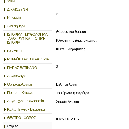
Υγεία
ΔΙΚΑΙΟΣΥΝΗ
2.
Κοινωνία
Σαν σημερα...
Θάρσος και θράσος
ΙΣΤΟΡΙΚΑ - ΜΥΘΟΛΟΓΙΚΑ
-ΛΑΟΓΡΑΦΙΚΑ - ΤΟΠΙΚΗ
Κλωστή της ίδιας σκέψης .
ΙΣΤΟΡΙΑ
Κι εσύ , ακροβάτης …
ΒΥΖΑΝΤΙΟ
ΡΩΜΑΪΚΗ ΑΥΤΟΚΡΑΤΟΡΙΑ
3.
ΠΑΠΑΣ ΒΑΤΙΚΑΝΟ
Αρχαιολογία
Βέλη τα λόγια
Θρησκειολογικά
Ποίηση - Κείμενα
Του έρωτα η φαρέτρα
Λογοτεχνια - Φιλοσοφία
Σημάδι Αγάπης !
Καλές Τέχνες - Εικαστικά
ΘΕΑΤΡΟ - ΧΟΡΟΣ
ΙΟΥΝΙΟΣ 2016
Στήλες