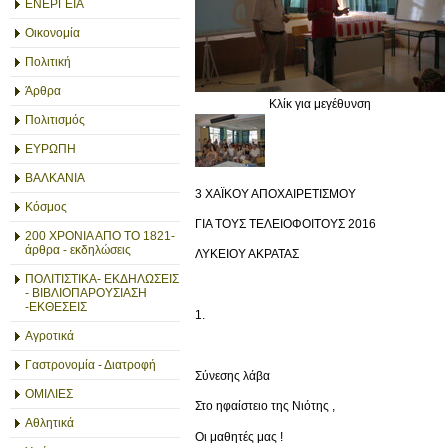
ΕΝΕΡΓΕΙΑ
Οικονομία
Πολιτική
Άρθρα
Κλίκ για μεγέθυνση
Πολιτισμός
ΕΥΡΩΠΗ
ΒΑΛΚΑΝΙΑ
3 ΧΑΪΚΟΥ ΑΠΟΧΑΙΡΕΤΙΣΜΟΥ
Κόσμος
ΓΙΑ ΤΟΥΣ ΤΕΛΕΙΟΦΟΙΤΟΥΣ 2016
200 ΧΡΟΝΙΑ ΑΠΟ ΤΟ 1821-
άρθρα - εκδηλώσεις
ΛΥΚΕΙΟΥ ΑΚΡΑΤΑΣ
ΠΟΛΙΤΙΣΤΙΚΑ- ΕΚΔΗΛΩΣΕΙΣ
- ΒΙΒΛΙΟΠΑΡΟΥΣΙΑΣΗ
-ΕΚΘΕΣΕΙΣ
1.
Αγροτικά
Γαστρονομία - Διατροφή
Σύνεσης λάβα
ΟΜΙΛΙΕΣ
Στο ηφαίστειο της Νιότης ,
Αθλητικά
Οι μαθητές μας !