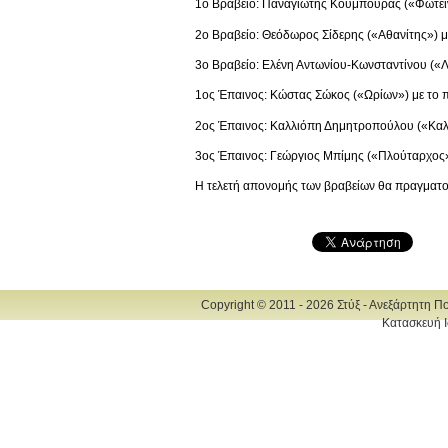
1ο Βραβείο: Παναγιώτης Κουμπούρας («Φωτειν
2ο Βραβείο: Θεόδωρος Σίδερης («Αθανίτης») μ
3ο Βραβείο: Ελένη Αντωνίου-Κωνσταντίνου («Λ
1ος Έπαινος: Κώστας Σώκος («Ωρίων») με το 
2ος Έπαινος: Καλλιόπη Δημητροπούλου («Καλ
3ος Έπαινος: Γεώργιος Μπίμης («Πλούταρχος»
Η τελετή απονομής των βραβείων θα πραγματο
Copyright © 2011 - 2026 Στύξ - Ανεξάρτητη Π
Κατασκευή Ι