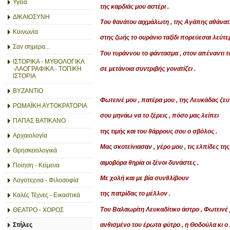
Υγεία
της καρδιάς μου αστέρι .
ΔΙΚΑΙΟΣΥΝΗ
Του θανάτου αιχμάλωτη , της Αγάπης αθάνατ
Κοινωνία
στης ζωής το ουράνιο ταξίδι πορεύεσαι λεύτερ
Σαν σημερα...
Του τυράννου το φάντασμα , στον απέναντι το
ΙΣΤΟΡΙΚΑ - ΜΥΘΟΛΟΓΙΚΑ
-ΛΑΟΓΡΑΦΙΚΑ - ΤΟΠΙΚΗ
σε μετάνοια συντριβής γονατίζει .
ΙΣΤΟΡΙΑ
ΒΥΖΑΝΤΙΟ
Φωτεινέ μου , πατέρα μου , της Λευκάδας ζευ
ΡΩΜΑΪΚΗ ΑΥΤΟΚΡΑΤΟΡΙΑ
σου μηνάω να το ξέρεις , πόσο μας λείπει
ΠΑΠΑΣ ΒΑΤΙΚΑΝΟ
της τιμής και του θάρρους σου ο σβόλος .
Αρχαιολογία
Μας σκοτείνιασαν , γέρο μου , τις ελπίδες της 
Θρησκειολογικά
αιμοβόρα θηρία οι ξένοι δυνάστες .
Ποίηση - Κείμενα
Με χολή και με βία συνθλίβουν
Λογοτεχνια - Φιλοσοφία
της πατρίδας το μέλλον .
Καλές Τέχνες - Εικαστικά
Του Βαλαωρίτη Λευκαδίτικο άστρο , Φωτεινέ 
ΘΕΑΤΡΟ - ΧΟΡΟΣ
Στήλες
ανθισμένο του έρωτα φύτρο , η Θοδούλα κι ο