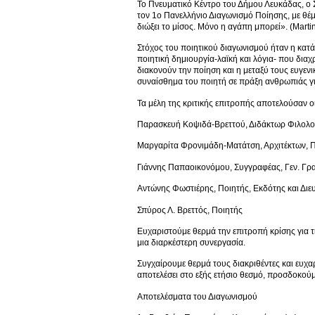
Το Πνευματικό Κέντρο του Δήμου Λευκάδας, ο
τον 1ο Πανελλήνιο Διαγωνισμό Ποίησης, με θέμα
διώξει το μίσος. Μόνο η αγάπη μπορεί». (Marti
Στόχος του ποιητικού διαγωνισμού ήταν η κατά
ποιητική δημιουργία-λαϊκή και λόγια- που δια
διακονούν την ποίηση και η μεταξύ τους ευγενι
συναίσθημα του ποιητή σε πράξη ανθρωπιάς γι
Τα μέλη της κριτικής επιτροπής αποτελούσαν οι
Παρασκευή Κοψιδά-Βρεττού, Διδάκτωρ Φιλολο
Μαργαρίτα Φρονιμάδη-Ματάτση, Αρχιτέκτων, Π
Γιάννης Παπαοικονόμου, Συγγραφέας, Γεν. Γρ
Αντώνης Φωστιέρης, Ποιητής, Εκδότης και Διε
Σπύρος Λ. Βρεττός, Ποιητής
Ευχαριστούμε θερμά την επιτροπή κρίσης για 
μια διαρκέστερη συνεργασία.
Συγχαίρουμε θερμά τους διακριθέντες και ευχα
αποτελέσει στο εξής ετήσιο θεσμό, προσδοκού
Αποτελέσματα του Διαγωνισμού