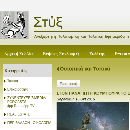
Αρχική Σελίδα
Ετήσιες Συνδρομές
Εκδότης
Επικοι
Ουτοπικά και Τοπικά
Κατηγορίες
Τοπικά
Επιστροφή
Επικαιρότητα
ΣΤΟΝ ΠΑΝΑΓΙΩΤΗ ΚΟΥΜΠΟΥΡΑ ΤΟ 1
ΣΥΝΕΝΤΕΥΞΕΙΣ/MEDIA/
Παρασκευή 16 Οκτ 2015
PODCASTS
/tpp.Radio/tpp.TV
REAL ESTATE
ΠΕΡΙΒΑΛΛΟΝ - ΟΙΚΟΛΟΓΙΑ