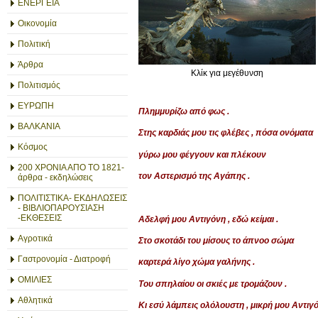
ΕΝΕΡΓΕΙΑ
Οικονομία
Πολιτική
Άρθρα
Κλίκ για μεγέθυνση
Πολιτισμός
ΕΥΡΩΠΗ
Πλημμυρίζω από φως .
ΒΑΛΚΑΝΙΑ
Στης καρδιάς μου τις φλέβες , πόσα ονόματα
Κόσμος
γύρω μου φέγγουν και πλέκουν
200 ΧΡΟΝΙΑ ΑΠΟ ΤΟ 1821-
τον Αστερισμό της Αγάπης .
άρθρα - εκδηλώσεις
ΠΟΛΙΤΙΣΤΙΚΑ- ΕΚΔΗΛΩΣΕΙΣ
- ΒΙΒΛΙΟΠΑΡΟΥΣΙΑΣΗ
-ΕΚΘΕΣΕΙΣ
Αδελφή μου Αντιγόνη , εδώ κείμαι .
Αγροτικά
Στο σκοτάδι του μίσους το άπνοο σώμα
Γαστρονομία - Διατροφή
καρτερά λίγο χώμα γαλήνης .
ΟΜΙΛΙΕΣ
Του σπηλαίου οι σκιές με τρομάζουν .
Αθλητικά
Κι εσύ λάμπεις ολόλουστη , μικρή μου Αντιγό