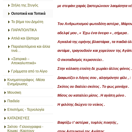
Στήλη της Στυγός
με στεφάνι χαράς ξαστερώνουν λαομίσητα νέ
Ουτοπικά και Τοπικά
Το βήμα του Δημότη
Του Ανθρωπισμού φωτοδότη αστέρα , Μάρτι
ΠΑΡΑΠΟΛΙΤΙΚΑ
αδελφέ μου , « Έχω ένα όνειρο » , σήμερα .
Απλά και ξάστερα
Αγκαλιά της ειρήνης βλαστάρια , τα παιδιά ό
Παραλειπόμενα και άλλα
τινά…
αντάμα , τραγουδούν και χορεύουν της Αγάπη
«Σατιρικά –
Ο σκοταδισμός περισσεύει .
Αποκαλυπτικά»
Στην κόλαση ετούτη δε χωράει άλλος φόνος .
Γράμματα από το Αίγιο
Διαφωτίζει ο Λόγος σου , αλησμόνητε φίλε , :
Κινηματογράφος -Μέσα
Ενημέρωσης
Σκότος ου διαλύει σκότος . Το φως μονάχα .
Μουσικη
Μίσος ου καταλύει μίσος . Η αγάπη μόνο .
Παιδεία
Η φιλότης διώχνει το νείκος .
Επιστήμες - Τεχνολογία
ΚΑΤΑΣΚΕΥΕΣ
Βαφτίζω τ’ αστέρια , τυφλός ποιητής ,
Σκίτσο -Γελοιογραφια -
Κομικς -Καρτουν
στον Αστερισμό της Αγάπης .