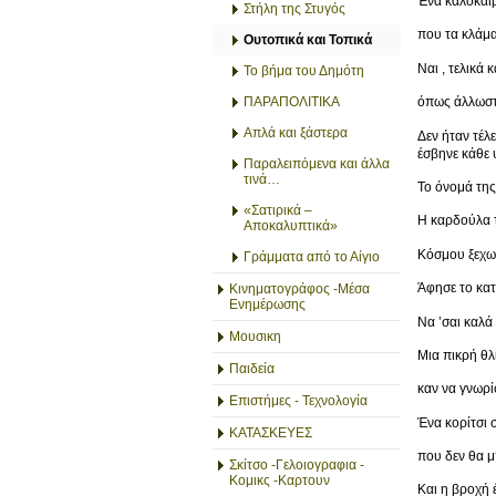
Ένα καλοκαίρι
Στήλη της Στυγός
που τα κλάμα
Ουτοπικά και Τοπικά
Ναι , τελικά 
Το βήμα του Δημότη
ΠΑΡΑΠΟΛΙΤΙΚΑ
όπως άλλωστε
Απλά και ξάστερα
Δεν ήταν τέλε
έσβηνε κάθε 
Παραλειπόμενα και άλλα
τινά…
Το όνομά της
«Σατιρικά –
Η καρδούλα τ
Αποκαλυπτικά»
Κόσμου ξεχωρ
Γράμματα από το Αίγιο
Άφησε το κατ
Κινηματογράφος -Μέσα
Ενημέρωσης
Να ’σαι καλά 
Μουσικη
Μια πικρή θλ
Παιδεία
καν να γνωρί
Επιστήμες - Τεχνολογία
Ένα κορίτσι 
ΚΑΤΑΣΚΕΥΕΣ
που δεν θα μ
Σκίτσο -Γελοιογραφια -
Κομικς -Καρτουν
Και η βροχή 