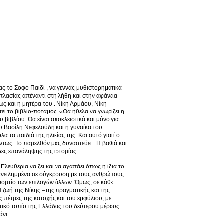
ας το Σοφό Παιδί , να γεννάς μυθιστορηματικά
οπλασίας απέναντι στη λήθη και στην αφάνεια
πως και η μητέρα του . Νίκη Αρμάου, Νίκη
εί το βιβλίο-ποταμός. «Θα ήθελα να γνωρίζει η
 βιβλίου. Θα είναι αποκλειστικά και μόνο για
ου Βασίλη Νεφελούδη και η γυναίκα του
α τα παιδιά της ηλικίας της. Και αυτό γιατί ο
ντως .Το παρελθόν μας δυναστεύει . Η βαθιά και
δες επανάληψης της ιστορίας .
Ελευθερία να ζει και να αγαπάει όπως η ίδια το
πανειλημμένα σε σύγκρουση με τους ανθρώπους
φορτίο των επιλογών άλλων. Όμως, σε κάθε
 Η ζωή της Νίκης –της πραγματικής και της
 πέτρες της κατοχής και του εμφύλιου, με
λιτικό τοπίο της Ελλάδας του δεύτερου μέρους
άνι.