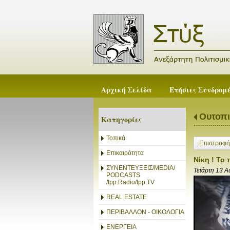
Αρχική Σελίδα
Ετήσιες Συνδρομ
Ουτοπι
Κατηγορίες
Τοπικά
Επιστροφή
Επικαιρότητα
Νίκη ! Το 
ΣΥΝΕΝΤΕΥΞΕΙΣ/MEDIA/
Τετάρτη 13 Α
PODCASTS
/tpp.Radio/tpp.TV
REAL ESTATE
ΠΕΡΙΒΑΛΛΟΝ - ΟΙΚΟΛΟΓΙΑ
ΕΝΕΡΓΕΙΑ