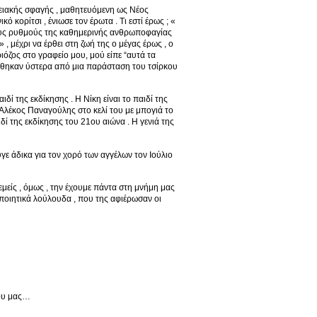
νειακής σφαγής , μαθητευόμενη ως Νέος
κορίτσι , ένιωσε τον έρωτα . Τι εστί έρως ; «
στους ρυθμούς της καθημερινής ανθρωποφαγίας
 μέχρι να έρθει στη ζωή της ο μέγας έρως , ο
όζος στο γραφείο μου, μού είπε “αυτά τα
ήθηκαν ύστερα από μια παράσταση του τσίρκου
δί της εκδίκησης . Η Νίκη είναι το παιδί της
 Αλέκος Παναγούλης στο κελί του με μπογιά το
ιδί της εκδίκησης του 21ου αιώνα . Η γενιά της
γε άδικα για τον χορό των αγγέλων τον Ιούλιο
εμείς , όμως , την έχουμε πάντα στη μνήμη μας
 ποιητικά λούλουδα , που της αφιέρωσαν οι
μου μας…