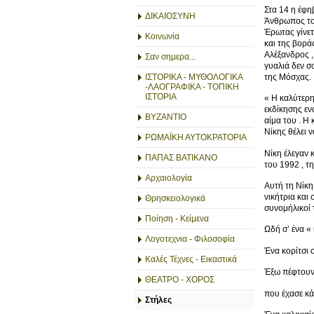
Στα 14 η έφη
ΔΙΚΑΙΟΣΥΝΗ
Άνθρωπος του
Έρωτας γίνετ
Κοινωνία
και της βορά
Αλέξανδρος ,
Σαν σημερα...
γυαλιά δεν 
της Μόσχας.
ΙΣΤΟΡΙΚΑ - ΜΥΘΟΛΟΓΙΚΑ
-ΛΑΟΓΡΑΦΙΚΑ - ΤΟΠΙΚΗ
ΙΣΤΟΡΙΑ
« Η καλύτερη 
εκδίκησης εν
ΒΥΖΑΝΤΙΟ
αίμα του . Η 
Νίκης θέλει ν
ΡΩΜΑΪΚΗ ΑΥΤΟΚΡΑΤΟΡΙΑ
Νίκη έλεγαν 
ΠΑΠΑΣ ΒΑΤΙΚΑΝΟ
του 1992 , τ
Αρχαιολογία
Αυτή τη Νίκη
νικήτρια και
Θρησκειολογικά
συνομήλικοί 
Ποίηση - Κείμενα
Ωδή σ’ ένα «
Λογοτεχνια - Φιλοσοφία
Ένα κορίτσι 
Καλές Τέχνες - Εικαστικά
Έξω πέφτουν 
ΘΕΑΤΡΟ - ΧΟΡΟΣ
που έχασε κά
Στήλες