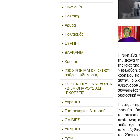
Οικονομία
Πολιτική
Άρθρα
Πολιτισμός
ΕΥΡΩΠΗ
ΒΑΛΚΑΝΙΑ
Η Νίκη είναι
την εικόνα τ
Κόσμος
της ίδιας τη
Νεφελούδη, α
200 ΧΡΟΝΙΑ ΑΠΟ ΤΟ 1821-
άρθρα - εκδηλώσεις
κόρη μου τις 
αυτήν. Το δι
ΠΟΛΙΤΙΣΤΙΚΑ- ΕΚΔΗΛΩΣΕΙΣ
Αλέξανδρου Χω
- ΒΙΒΛΙΟΠΑΡΟΥΣΙΑΣΗ
συγγραφέας π
-ΕΚΘΕΣΕΙΣ
ουσιαστική γ
Αγροτικά
Η ιστορία τη
εννοούσε. Γι
Γαστρονομία - Διατροφή
του στενού π
περίπτωση, κ
ΟΜΙΛΙΕΣ
μυθιστορηματ
Αθλητικά
πολιτικές δι
του 20ού αιώ
Υγεία