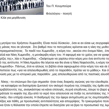
Του Π. Κουμπούρα
Φιλολόγου - ποιητή
Κλίκ για μεγέθυνση
 η μητέρα του Χρήστου Χωμενίδη. Είναι πολύ δύσκολο , όσο κι αν είσαι ως συγγραφέ
ης μάνας που σε γέννησε . Στο βαθμό που το πετυχαίνεις κρίνεται και η νίκη της μυθ
ς πραγματικότητας . Το παιδί του Χωμενίδη , η κόρη του , ακούει στο όνομα Νίκη , ό
λλά και Νίκη Χωμενίδη , η μονάκριβη κόρη του. Η αφορμή και το χρέος για να γραφτ
ρίζες της», λέει ο Χωμενίδης : «Σκέφτομαι να χαρίσω στην κόρη μου ένα αντίτυπο του
κό της αντίτυπο. Η Νίκη Αρμάου θα λέγεται και θα είναι η Νίκη Νεφελούδη, η κόρη τ
μενίδη». Πάντως, έτσι κι αλλιώς το βιβλίο είναι αφιερωμένο στην κόρη του και σε όλ
ιστεύει πως «για να απελευθερωθείς από το παρελθόν, πρέπει να το μάθεις». Και ό
νώση μας με το ιστορικό μας παρελθόν , μας απελευθερώνει από τις πιεστικές αλυσί
ς Νίκης –το επώνυμο δεν έχει σημασία- ήταν ένας διαρκής αγώνας για την ελευθερία. 
α να καταφέρει να διατηρήσει ζωντανό τον σκληρό πυρήνα της ύπαρξής της ήρθε ε
εριβάλλοντός της, αναγκάστηκε να κάνει επιλογές, συχνά επώδυνες, έσυρε το βαρύ 
ράτησε το κεφάλι της έξω από το νερό που απειλούσε να πνίξει τις αντιστάσεις της.
ικής- δεν υπήρξε εύκολη. Η διαδρομή της την έφερε αντιμέτωπη με τις συμπληγάδες
ενέξεις και πάθη, με προσωπικές αντιπαλότητες και απορρίψεις. Το τρικυμισμένο πο
να ήταν η θάλασσα την οποία έπρεπε να διασχίσει για να βρει το προσωπικό της λιμ