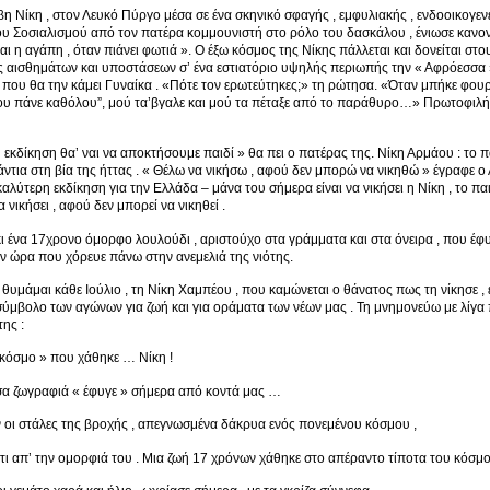
βη Νίκη , στον Λευκό Πύργο μέσα σε ένα σκηνικό σφαγής , εμφυλιακής , ενδοοικογε
 Σοσιαλισμού από τον πατέρα κομμουνιστή στο ρόλο του δασκάλου , ένιωσε κανονικό 
αι η αγάπη , όταν πιάνει φωτιά ». Ο έξω κόσμος της Νίκης πάλλεται και δονείται 
ς αισθημάτων και υποστάσεων σ’ ένα εστιατόριο υψηλής περιωπής την « Αφρόεσσα » ,
 που θα την κάμει Γυναίκα . «Πότε τον ερωτεύτηκες;» τη ρώτησα. «Όταν μπήκε φουρι
σου πάνε καθόλου”, μού τα’βγαλε και μού τα πέταξε από το παράθυρο…» Πρωτοφιλ
εκδίκηση θα’ ναι να αποκτήσουμε παιδί » θα πει ο πατέρας της. Νίκη Αρμάου : το παι
άντια στη βία της ήττας . « Θέλω να νικήσω , αφού δεν μπορώ να νικηθώ » έγραφε ο
καλύτερη εκδίκηση για την Ελλάδα – μάνα του σήμερα είναι να νικήσει η Νίκη , το πα
α νικήσει , αφού δεν μπορεί να νικηθεί .
κι ένα 17χρονο όμορφο λουλούδι , αριστούχο στα γράμματα και στα όνειρα , που έφυ
ην ώρα που χόρευε πάνω στην ανεμελιά της νιότης.
 θυμάμαι κάθε Ιούλιο , τη Νίκη Χαμπέου , που καμώνεται ο θάνατος πως τη νίκησε , 
 σύμβολο των αγώνων για ζωή και για οράματα των νέων μας . Τη μνημονεύω με λίγα
της :
 κόσμο » που χάθηκε … Νίκη !
σα ζωγραφιά « έφυγε » σήμερα από κοντά μας …
οι στάλες της βροχής , απεγνωσμένα δάκρυα ενός πονεμένου κόσμου ,
τι απ’ την ομορφιά του . Μια ζωή 17 χρόνων χάθηκε στο απέραντο τίποτα του κόσ