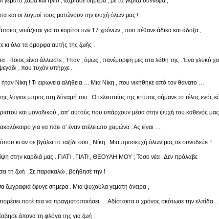
 γεμάτο χαρά και ήλιο , ωχρίασε σήμερα , με τα γκρίζα σύννεφα ,
τα και οι λυγμοί τους ματώνουν την ψυχή όλων μας !
κάποιος νοιάζεται για το κορίτσι των 17 χρόνων , που πέθανε άδικα και άδοξα ,
 κι όλα τα όμορφα αυτής της ζωής .
ια . Ποιος είναι άλλωστε ; Ήταν , όμως , πανέμορφη μες στα λάθη της . Ένα γλυκό χα
ψεγάδι , που τυχόν υπήρχε .
 ήταν Νίκη ! Τι ειρωνεία αλήθεια … Μια Νίκη , που νικήθηκε από τον θάνατο …
ης λύγισε μπρος στη δύναμή του . Ο τελευταίος της κτύπος σήμανε το τέλος ενός κ
ιστού και μοναδικού , απ’ αυτούς που υπάρχουν μέσα στην ψυχή του καθενός μας
ακαλόκαιρο για να πάει σ’ έναν ατέλειωτο χειμώνα . Ας είναι …
όπου κι αν σε βγάλει το ταξίδι σου , Νίκη . Μια προσευχή όλων μας σε συνοδεύει !
ίψη στην καρδιά μας . ΓΙΑΤΙ , ΓΙΑΤΙ , ΘΕΟΥΛΗ ΜΟΥ ; Τόσο νέα . Δεν πρόλαβε
σει τη ζωή . Σε παρακαλώ , βοήθησέ την !
σα ζωγραφιά έφυγε σήμερα . Μια ψυχούλα γεμάτη όνειρα ,
πορέσει ποτέ πια να πραγματοποιήσει … Αδίστακτα ο χρόνος σκότωσε την ελπίδα 
έσβησε άπονα τη φλόγα της για ζωή .