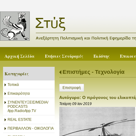
Αρχική Σελίδα
Ετήσιες Συνδρομές
Εκδότης
Επικοι
Επιστήμες - Τεχνολογία
Κατηγορίες
Τοπικά
Επιστροφή
Επικαιρότητα
Αυτόγυρο: Ο πρόγονος του ελικοπτ
ΣΥΝΕΝΤΕΥΞΕΙΣ/MEDIA/
Τετάρτη 09 Ιαν 2019
PODCASTS
/tpp.Radio/tpp.TV
REAL ESTATE
ΠΕΡΙΒΑΛΛΟΝ - ΟΙΚΟΛΟΓΙΑ