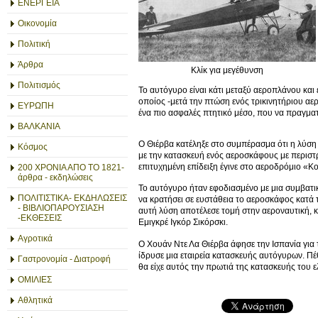
ΕΝΕΡΓΕΙΑ
Οικονομία
Πολιτική
Άρθρα
Κλίκ για μεγέθυνση
Πολιτισμός
Το αυτόγυρο είναι κάτι μεταξύ αεροπλάνου και
οποίος -μετά την πτώση ενός τρικινητήριου α
ΕΥΡΩΠΗ
ένα πιο ασφαλές πτητικό μέσο, που να πραγματ
ΒΑΛΚΑΝΙΑ
Ο Θιέρβα κατέληξε στο συμπέρασμα ότι η λύση 
Κόσμος
με την κατασκευή ενός αεροσκάφους με περιστ
επιτυχημένη επίδειξη έγινε στο αεροδρόμιο «Κ
200 ΧΡΟΝΙΑ ΑΠΟ ΤΟ 1821-
άρθρα - εκδηλώσεις
Το αυτόγυρο ήταν εφοδιασμένο με μια συμβατικ
ΠΟΛΙΤΙΣΤΙΚΑ- ΕΚΔΗΛΩΣΕΙΣ
να κρατήσει σε ευστάθεια το αεροσκάφος κατά 
- ΒΙΒΛΙΟΠΑΡΟΥΣΙΑΣΗ
αυτή λύση αποτέλεσε τομή στην αεροναυτική, 
-ΕΚΘΕΣΕΙΣ
Εμιγκρέ Ιγκόρ Σικόρσκι.
Αγροτικά
Ο Χουάν Ντε Λα Θιέρβα άφησε την Ισπανία για 
ίδρυσε μια εταιρεία κατασκευής αυτόγυρων. Πέθ
Γαστρονομία - Διατροφή
θα είχε αυτός την πρωτιά της κατασκευής του ελ
ΟΜΙΛΙΕΣ
Αθλητικά