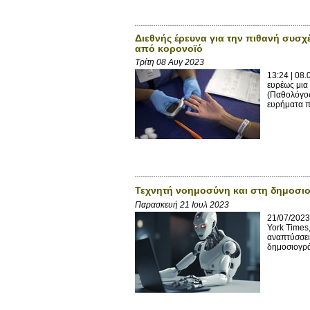
Διεθνής έρευνα για την πιθανή συσχ
από κορονοϊό
Τρίτη 08 Αυγ 2023
13:24 | 08
ευρέως μια
(Παθολόγος
ευρήματα π
Τεχνητή νοημοσύνη και στη δημοσιο
Παρασκευή 21 Ιουλ 2023
21/07/2023
York Times,
αναπτύσσει
δημοσιογρά