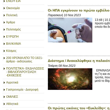
ΕΝΕΡΓΕΙΑ
Οικονομία
Οι ΗΠΑ εγκρίνουν το πρώτο εμβόλιο 
Πολιτική
Παρασκευή 10 Νοε 2023
13:48 | 10
Άρθρα
πρώτο εμβό
οποίο θα δι
Πολιτισμός
ΕΥΡΩΠΗ
ΒΑΛΚΑΝΙΑ
Κόσμος
200 ΧΡΟΝΙΑ ΑΠΟ ΤΟ 1821-
Διάστημα / Ανακαλύφθηκε η παλαιότ
άρθρα - εκδηλώσεις
Τετάρτη 08 Νοε 2023
ΠΟΛΙΤΙΣΤΙΚΑ- ΕΚΔΗΛΩΣΕΙΣ
EPA/NASA (
- ΒΙΒΛΙΟΠΑΡΟΥΣΙΑΣΗ
τη Γη και 
-ΕΚΘΕΣΕΙΣ
τρύπα, που
μετά το Big.
Αγροτικά
Γαστρονομία - Διατροφή
ΟΜΙΛΙΕΣ
Αθλητικά
Οι πρώτες εικόνες του «Ευκλείδη»: 