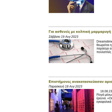
Για ασθενείς με κολπική μαρμαρυγή
Σάββατο 19 Αυγ 2023
Dreamstime
θεωρείται 
παράσχει α
πολλαπλές 
Επιστήμονες ανακατασκεύασαν αρισ
Παρασκευή 18 Αυγ 2023
18.08.23 
Floyd μέσω
έρευνα. «Ο
εγκεφαλικά 