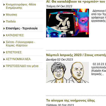
AI: Θα καταλάβουν τα «ρομπότ» τον
Κινηματογράφος -Μέσα
Τετάρτη 04 Οκτ 2023
Ενημέρωσης
Δέσποινα Π
από την Τε
Μουσικη
γράφουμε π
εργασιακής
Παιδεία
Επιστήμες - Τεχνολογία
ΚΑΤΑΣΚΕΥΕΣ
Σκίτσο -Γελοιογραφια -
Κομικς -Καρτουν
ΕΠΙΣΤΟΛΕΣ
Νόμπελ Ιατρικής 2023 / Στους επισ
ΑΣΤΥΝΟΜΙΚΑ ΝΕΑ
Δευτέρα 02 Οκτ 2023
02.10.23 1
ΠΡΩΤΟΣΕΛΙΔΟ του μήνα
τροποποιήσ
(Katalin K
Ιατρικής...
Το αίνιγμα της νοήμονος ύλης
Σάββατο 30 Σεπ 2023