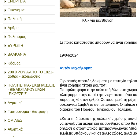
ΕΝΕΡΓΕΙΑ
Οικονομία
Πολιτική
Κλίκ για μεγέθυνση
Άρθρα
Πολιτισμός
Σε ποιες καταστάσεις μπορούν να είναι χρήσιμα
ΕΥΡΩΠΗ
ΒΑΛΚΑΝΙΑ
19/04/2024
Κόσμος
Αντόν Μιχαήλοβιτς
200 ΧΡΟΝΙΑ ΑΠΟ ΤΟ 1821-
άρθρα - εκδηλώσεις
Ο ρωσικός στρατός δοκίμασε με επιτυχία τηλε
είναι χρήσιμα τέτοια ρομπότ;
ΠΟΛΙΤΙΣΤΙΚΑ- ΕΚΔΗΛΩΣΕΙΣ
- ΒΙΒΛΙΟΠΑΡΟΥΣΙΑΣΗ
Για πρώτη φορά στην πολεμική ζώνη στο χωριό
-ΕΚΘΕΣΕΙΣ
πλατφόρμα στην οποία ήταν εγκατεστημένοι αυτ
πυρομαχικά στον εχθρό. Ωστόσο, μετά τη μάχ
Αγροτικά
ουκρανικά ΣμηΕΑ τα αντιμετώπισαν. Οι ειδικοί
διάρκεια του Πρώτου Παγκοσμίου Πολέμου.
Γαστρονομία - Διατροφή
«Κατά τη διάρκεια της πολεμικής χρήσης των dr
ΟΜΙΛΙΕΣ
να εργάζονται ακόμη και σε συνθήκες όπου θα
δήλωσε ο στρατιωτικός εμπειρογνώμονας Μπόρις
Αθλητικά
εξελίξεις υπάρχουν και σε άλλες χώρες, αλλά 