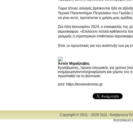
Τώρα τέτοιες αλλαγές βρίσκονται ήδη σε εξέλι
Τεχνικό Πανεπιστήμιο Πετρελαίου του Γκρόζνι
να γίνει αυτό, προτείνεται η χρήση μιας ομάδ
Στα τέλη Ιανουαρίου 2024, ο επικεφαλής της 
αεροσκαφών. «Επιλύουν πολλά καθήκοντα που
γραμμής ή στρατηγικών επιθετικών αεροσκαφών
Έτσι, οι προοπτικές για την ανάπτυξη των μη
Αντόν Μιχαήλοβιτς
Eργαζόμενος, πρώην εποχιακός για χρόνια (πώς 
ενημέρωση/αντιπληροφόρηση και χόμπυ του η κη
προσπαθεί να το βελτιώσει.
από
: https://kosmodromio.gr
Copyright © 2011 - 2026 Στύξ - Ανεξάρτητη Π
Κατασκευή Ι