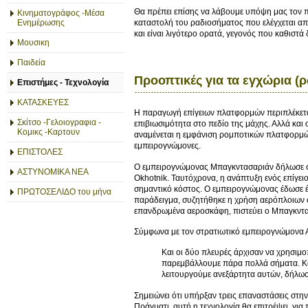
Θα πρέπει επίσης να λάβουμε υπόψη μας τον πα
Κινηματογράφος -Μέσα
καταστολή του ραδιοσήματος που ελέγχεται α
Ενημέρωσης
και είναι λιγότερο ορατά, γεγονός που καθιστ
Μουσικη
Παιδεία
Προοπτικές για τα εγχώρια 
Επιστήμες - Τεχνολογία
ΚΑΤΑΣΚΕΥΕΣ
Η παραγωγή επίγειων πλατφορμών περιπλέκεται 
Σκίτσο -Γελοιογραφια -
επιβιωσιμότητα στο πεδίο της μάχης. Αλλά και
Κομικς -Καρτουν
αναμένεται η εμφάνιση ρομποτικών πλατφορμώ
εμπειρογνώμονες.
ΕΠΙΣΤΟΛΕΣ
Ο εμπειρογνώμονας Μπαγκντασαριάν δήλωσε στο L
ΑΣΤΥΝΟΜΙΚΑ ΝΕΑ
Okhotnik. Ταυτόχρονα, η ανάπτυξη ενός επίγει
σημαντικό κόστος. Ο εμπειρογνώμονας έδωσε 
ΠΡΩΤΟΣΕΛΙΔΟ του μήνα
παράδειγμα, συζητήθηκε η χρήση αερόπλοιων στ
επανδρωμένα αεροσκάφη, πιστεύει ο Μπαγκντα
Σύμφωνα με τον στρατιωτικό εμπειρογνώμονα Αν
Και οι δύο πλευρές άρχισαν να χρησιμο
παρεμβάλλουμε πάρα πολλά σήματα. Και
λειτουργούμε ανεξάρτητα αυτών, δήλωσ
Σημειώνει ότι υπήρξαν τρεις επαναστάσεις στην
Πράγματι, αυτή η τεχνολογία θα επιτρέψει, γ