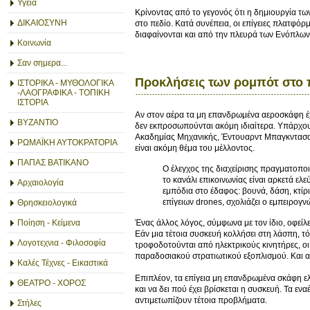
Υγεία
Κρίνοντας από το γεγονός ότι η δημιουργία τω
ΔΙΚΑΙΟΣΥΝΗ
στο πεδίο. Κατά συνέπεια, οι επίγειες πλατφόρμ
διαφαίνονται και από την πλευρά των Ενόπλω
Κοινωνία
Σαν σημερα...
Προκλήσεις των ρομπότ στο 
ΙΣΤΟΡΙΚΑ - ΜΥΘΟΛΟΓΙΚΑ
-ΛΑΟΓΡΑΦΙΚΑ - ΤΟΠΙΚΗ
ΙΣΤΟΡΙΑ
Αν στον αέρα τα μη επανδρωμένα αεροσκάφη έ
ΒΥΖΑΝΤΙΟ
δεν εκπροσωπούνται ακόμη ιδιαίτερα. Υπάρχουν
Ακαδημίας Μηχανικής, Έντουαρντ Μπαγκντασαρ
ΡΩΜΑΪΚΗ ΑΥΤΟΚΡΑΤΟΡΙΑ
είναι ακόμη θέμα του μέλλοντος.
ΠΑΠΑΣ ΒΑΤΙΚΑΝΟ
Ο έλεγχος της διαχείρισης πραγματοποι
το κανάλι επικοινωνίας είναι αρκετά ε
Αρχαιολογία
εμπόδια στο έδαφος: βουνά, δάση, κτίρ
επίγειων drones, σχολιάζει ο εμπειρογ
Θρησκειολογικά
Ποίηση - Κείμενα
Ένας άλλος λόγος, σύμφωνα με τον ίδιο, οφεί
Εάν μια τέτοια συσκευή κολλήσει στη λάσπη, τ
Λογοτεχνια - Φιλοσοφία
τροφοδοτούνται από ηλεκτρικούς κινητήρες, οι 
παραδοσιακού στρατιωτικού εξοπλισμού. Και αυ
Καλές Τέχνες - Εικαστικά
Επιπλέον, τα επίγεια μη επανδρωμένα σκάφη ελ
ΘΕΑΤΡΟ - ΧΟΡΟΣ
και να δει πού έχει βρίσκεται η συσκευή. Τα 
αντιμετωπίζουν τέτοια προβλήματα.
Στήλες