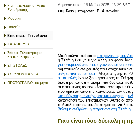
Δημοσιεύτηκε: 16 Μαΐου 2025, 13:29 BST
Κινηματογράφος -Μέσα
Ενημέρωσης
επιμέλεια μετάφραση
Β. Αντωνίου
Μουσικη
Παιδεία
Επιστήμες - Τεχνολογία
ΚΑΤΑΣΚΕΥΕΣ
Σκίτσο -Γελοιογραφια -
Μισό αιώνα αφότου οι
αστροναύτες του Απ
Κομικς -Καρτουν
η Σελήνη έχει γίνει για άλλη μια φορά ένα
για υπερδυνάμεις που αγωνίζονται να τοπ
ΕΠΙΣΤΟΛΕΣ
ρομποτικούς ανιχνευτές που στοχεύουν να 
ανθρώπινη επιστροφή
.Μέχρι στιγμής το 2
ΑΣΤΥΝΟΜΙΚΑ ΝΕΑ
αποστολές
έχουν ξεκινήσει προς τη Σελήνη
διάστημα και στην ακόμη πιο δύσκολη κάθοδ
ΠΡΩΤΟΣΕΛΙΔΟ του μήνα
οι αποστολές αντανακλούν τόσο την υπόσχ
που ορίζεται από την καινοτομία, τον αντ
καθοδήγησης, πλοήγησης και ελέγχου
,
εν
κατανόηση των επιστημόνων. Αυτές οι απο
πολυπλοκότητες του διαστήματος, να λειτ
βιώσιμη ανθρώπινη παρουσία στη Σελήνη
.
Γιατί είναι τόσο δύσκολη η 