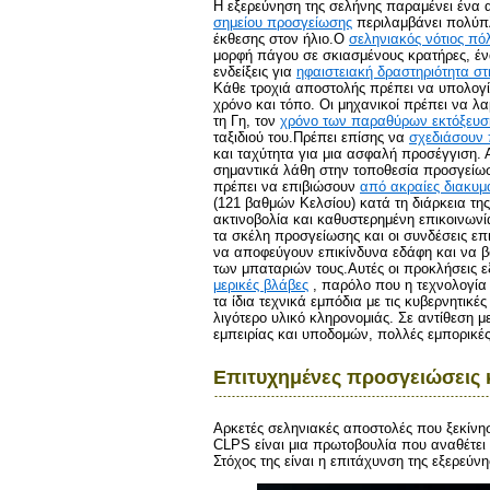
Η εξερεύνηση της σελήνης παραμένει ένα α
σημείου προσγείωσης
περιλαμβάνει πολύπλ
έκθεσης στον ήλιο.Ο
σεληνιακός νότιος πό
μορφή πάγου σε σκιασμένους κρατήρες, ένα
ενδείξεις για
ηφαιστειακή δραστηριότητα σ
Κάθε τροχιά αποστολής πρέπει να υπολογίζε
χρόνο και τόπο. Οι μηχανικοί πρέπει να 
τη Γη, τον
χρόνο των παραθύρων εκτόξευσ
ταξιδιού του.Πρέπει επίσης να
σχεδιάσουν 
και ταχύτητα για μια ασφαλή προσέγγιση.
σημαντικά λάθη στην τοποθεσία προσγείωση
πρέπει να επιβιώσουν
από ακραίες διακυμ
(121 βαθμών Κελσίου) κατά τη διάρκεια της
ακτινοβολία και καθυστερημένη επικοινωνί
τα σκέλη προσγείωσης και οι συνδέσεις επ
να αποφεύγουν επικίνδυνα εδάφη και να β
των μπαταριών τους.Αυτές οι προκλήσεις ε
μερικές βλάβες
, παρόλο που η τεχνολογία 
τα ίδια τεχνικά εμπόδια με τις κυβερνητικ
λιγότερο υλικό κληρονομιάς. Σε αντίθεση μ
εμπειρίας και υποδομών, πολλές εμπορικές
Επιτυχημένες προσγειώσεις 
Αρκετές σεληνιακές αποστολές που ξεκίν
CLPS είναι μια πρωτοβουλία που αναθέτει 
Στόχος της είναι η επιτάχυνση της εξερεύ