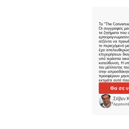
Το "The Conversa
Οι συγγραφείς μα
τα ζητήματα που 
εμπειρογνωμοσύνη
ατζέντα να προωθ
το περιεχόμενό μα
έχει απελευθερώσ
επιχειρήσεων διαφ
υπό τεράστια οικο
κατεύθυνση. Η υπ
του μέλλοντος το
στην απροσδόκητη
προσφέρουν μηνια
εκτιμάτε αυτό πο
Θα σε 
Στίβεν 
Αρχισυντά