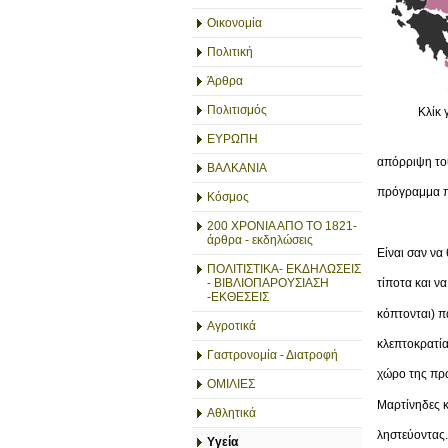
Οικονομία
Πολιτική
Άρθρα
Πολιτισμός
Κλίκ 
ΕΥΡΩΠΗ
απόρριψη του
ΒΑΛΚΑΝΙΑ
πρόγραμμα π
Κόσμος
200 ΧΡΟΝΙΑ ΑΠΟ ΤΟ 1821-
άρθρα - εκδηλώσεις
Είναι σαν να
ΠΟΛΙΤΙΣΤΙΚΑ- ΕΚΔΗΛΩΣΕΙΣ
- ΒΙΒΛΙΟΠΑΡΟΥΣΙΑΣΗ
τίποτα και να
-ΕΚΘΕΣΕΙΣ
κόπτονται) π
Αγροτικά
κλεπτοκρατία
Γαστρονομία - Διατροφή
χώρο της πρω
ΟΜΙΛΙΕΣ
Μαρτίνηδες κ
Αθλητικά
ληστεύοντας.
Υγεία