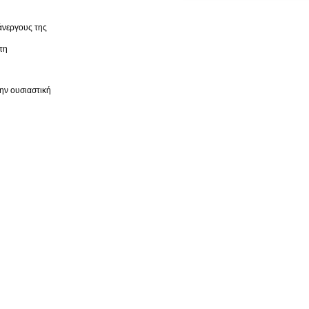
άνεργους της
τη
ν ουσιαστική