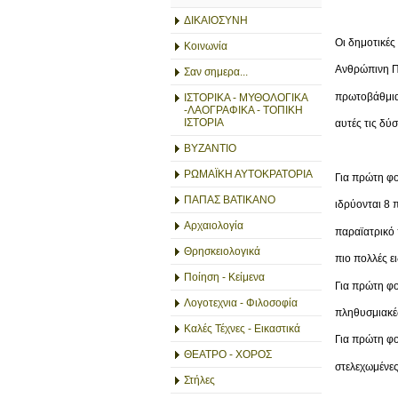
ΔΙΚΑΙΟΣΥΝΗ
Οι δημοτικές
Κοινωνία
Ανθρώπινη Πό
Σαν σημερα...
πρωτοβάθμια 
ΙΣΤΟΡΙΚΑ - ΜΥΘΟΛΟΓΙΚΑ
-ΛΑΟΓΡΑΦΙΚΑ - ΤΟΠΙΚΗ
ΙΣΤΟΡΙΑ
αυτές τις δύσ
ΒΥΖΑΝΤΙΟ
ΡΩΜΑΪΚΗ ΑΥΤΟΚΡΑΤΟΡΙΑ
Για πρώτη φο
ΠΑΠΑΣ ΒΑΤΙΚΑΝΟ
ιδρύονται 8 
Αρχαιολογία
παραϊατρικό 
Θρησκειολογικά
πιο πολλές ε
Ποίηση - Κείμενα
Για πρώτη φο
Λογοτεχνια - Φιλοσοφία
πληθυσμιακές
Καλές Τέχνες - Εικαστικά
Για πρώτη φ
ΘΕΑΤΡΟ - ΧΟΡΟΣ
στελεχωμένες 
Στήλες