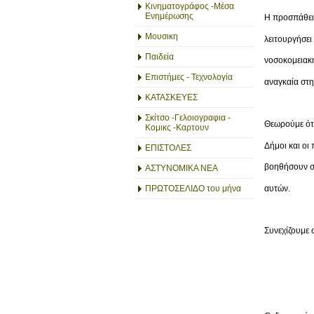
Κινηματογράφος -Μέσα
Ενημέρωσης
Η προσπάθει
Μουσικη
λειτουργήσει
Παιδεία
νοσοκομειακ
Επιστήμες - Τεχνολογία
αναγκαία στη
ΚΑΤΑΣΚΕΥΕΣ
Σκίτσο -Γελοιογραφια -
Θεωρούμε ότι
Κομικς -Καρτουν
Δήμοι και οι
ΕΠΙΣΤΟΛΕΣ
βοηθήσουν σ
ΑΣΤΥΝΟΜΙΚΑ ΝΕΑ
αυτών.
ΠΡΩΤΟΣΕΛΙΔΟ του μήνα
Συνεχίζουμε 