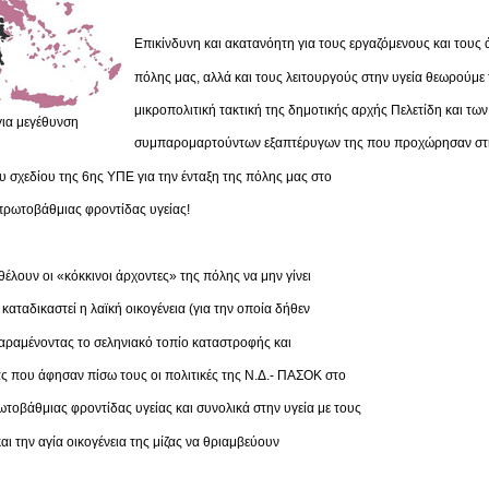
Επικίνδυνη και ακατανόητη για τους εργαζόμενους και τους 
πόλης μας, αλλά και τους λειτουργούς στην υγεία θεωρούμε 
μικροπολιτική τακτική της δημοτικής αρχής Πελετίδη και των
για μεγέθυνση
συμπαρομαρτούντων εξαπτέρυγων της που προχώρησαν στη
 σχεδίου της 6ης ΥΠΕ για την ένταξη της πόλης μας στο
ρωτοβάθμιας φροντίδας υγείας!
 θέλουν οι «κόκκινοι άρχοντες» της πόλης να μην γίνει
 καταδικαστεί η λαϊκή οικογένεια (για την οποία δήθεν
αραμένοντας το σεληνιακό τοπίο καταστροφής και
ς που άφησαν πίσω τους οι πολιτικές της Ν.Δ.- ΠΑΣΟΚ στο
τοβάθμιας φροντίδας υγείας και συνολικά στην υγεία με τους
αι την αγία οικογένεια της μίζας να θριαμβεύουν