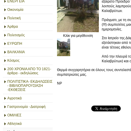
ΕΝΕΡΓΕΙΑ
εξαίρετο Πρόεδρό 
λοιπούς λαμπρούς
Οικονομία
Καλαβρύτων.
Πολιτική
Πράγματι, με τη σ
(!!!) συμπολίτες 
Άρθρα
ημερομηνίες.
Πολιτισμός
Κλίκ για μεγέθυνση
Στο Ιατρείο της 
εξετάστηκαν από τ
ΕΥΡΩΠΗ
είναι τέτοιες εθελ
ΒΑΛΚΑΝΙΑ
Από την πλευρά το
Κόσμος
Καλαβρύτων) και σ
200 ΧΡΟΝΙΑ ΑΠΟ ΤΟ 1821-
Θερμά συγχαρητήρια σε όλους τους συντελεστές,
άρθρα - εκδηλώσεις
συμπατριώτες μας.
ΠΟΛΙΤΙΣΤΙΚΑ- ΕΚΔΗΛΩΣΕΙΣ
ΝΡ
- ΒΙΒΛΙΟΠΑΡΟΥΣΙΑΣΗ
-ΕΚΘΕΣΕΙΣ
Αγροτικά
Γαστρονομία - Διατροφή
ΟΜΙΛΙΕΣ
Αθλητικά