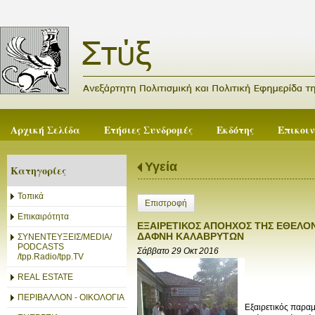
Αρχική Σελίδα
Ετήσιες Συνδρομές
Εκδότης
Επικοι
Υγεία
Κατηγορίες
Τοπικά
Επιστροφή
Επικαιρότητα
ΕΞΑΙΡΕΤΙΚΟΣ ΑΠΟΗΧΟΣ ΤΗΣ ΕΘΕΛΟ
ΔΑΦΝΗ ΚΑΛΑΒΡΥΤΩΝ
ΣΥΝΕΝΤΕΥΞΕΙΣ/MEDIA/
PODCASTS
Σάββατο 29 Οκτ 2016
/tpp.Radio/tpp.TV
REAL ESTATE
ΠΕΡΙΒΑΛΛΟΝ - ΟΙΚΟΛΟΓΙΑ
Εξαιρετικός παραμ