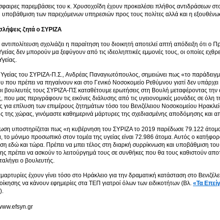
σφαιρες παρεμβάσεις του κ. Χρυσοχοΐδη έχουν προκαλέσει πλήθος αντιδράσεων στον
 υποβάθμιση των παρεχόμενων υπηρεσιών προς τους πολίτες αλλά και η εξουθένωσ
λήψεις ζητά ο ΣΥΡΙΖΑ
 αντιπολίτευση σχολιάζει η παραίτηση του διοικητή αποτελεί απτή απόδειξη ότι ο 
γείας δεν μπορούν μα ξεφύγουν από τις ιδεοληπτικές εμμονές τους, οι οποίες εχθ
γείας.
Υγείας του ΣΥΡΙΖΑ-Π.Σ., Ανδρέας Παναγιωτόπουλος, σημειώνει πως «το παράδειγμα
υ που πρέπει να πηγαίνουν και στο Γενικό Νοσοκομείο Ρεθύμνου γιατί δεν υπάρχει
ι βουλευτές τους ΣΥΡΙΖΑ-ΠΣ καταθέτουμε ερωτήσεις στη Βουλή μεταφέροντας την 
, που μας περιγράφουν τις εικόνες διάλυσης από τις υγειονομικές μονάδες σε όλη τ
ς για επίλυση των επιμέρους ζητημάτων τόσο του Βενιζέλειου Νοσοκομείου Ηρακλε
ς της χώρας, γινόμαστε καθημερινά μάρτυρες της σχεδιασμένης αποδόμησης και απ
ωση υποστηρίζεται πως «η κυβέρνηση του ΣΥΡΙΖΑ το 2019 παρέδωσε 79.122 άτομα κα
, το μόνιμο προσωπικό στον τομέα της υγείας είναι 72.986 άτομα. Αυτός ο κατήφορο
ύση εδώ και τώρα. Πρέπει να μπει τέλος στη διαρκή συρρίκνωση και υποβάθμιση του 
ης πρέπει να ασκούν το λειτούργημά τους σε συνθήκες που θα τους καθιστούν αποτ
αλήγει ο βουλευτής.
αμαρτυρίες έχουν γίνει τόσο στο Ηράκλειο για την δραματική κατάσταση στο Βενιζέλ
ιοίκησης να κάνουν εφημερίες στα ΤΕΠ γιατροί όλων των ειδικοτήτων (Βλ.
«Τα Επεί
).
/www.efsyn.gr