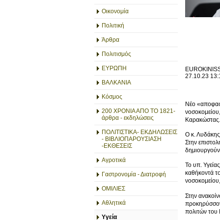
Οικονομία
Πολιτική
Άρθρα
Πολιτισμός
ΕΥΡΩΠΗ
EUROKINIS
27.10.23 13:
ΒΑΛΚΑΝΙΑ
Κόσμος
Νέο «αποφασ
200 ΧΡΟΝΙΑ ΑΠΟ ΤΟ 1821-
νοσοκομείου,
άρθρα - εκδηλώσεις
Καρακώστας
ΠΟΛΙΤΙΣΤΙΚΑ- ΕΚΔΗΛΩΣΕΙΣ
Ο κ. Λυδάκης
- ΒΙΒΛΙΟΠΑΡΟΥΣΙΑΣΗ
Στην επιστολ
-ΕΚΘΕΣΕΙΣ
δημιουργούν 
Αγροτικά
Το υπ. Υγεία
καθήκοντά το
Γαστρονομία - Διατροφή
νοσοκομείου
ΟΜΙΛΙΕΣ
Στην ανακοίν
Αθλητικά
προκηρύσσοντα
πολιτών του 
Υγεία