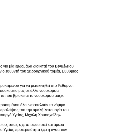
ς για μία εβδομάδα διοικητή του Βενιζέλειου
ν διευθυντή του χειρουργικού τομέα, Ευθύμιος
ροκειμένου για να μετακινηθεί στο Ρέθυμνο.
νοσοκομείο μας σε άλλα νοσοκομεία
τα που βρίσκεται το νοσοκομείο μας».
προκειμένου όλοι να εκτελούν τα νόμιμα
παραλείψεις του την ομαλή λειτουργία του
ουργό Υγείας, Μιχάλη Χρυσοχοΐδη».
ρίου, όπως είχε αποφασιστεί και άμεσα
ίο Υγείας προτεραιότητα έχει η υγεία των