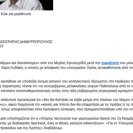
Κλίκ για μεγέθυνση
SI/ΣΩΤΗΡΗΣ ΔΗΜΗΤΡΟΠΟΥΛΟΣ
15
ίζομεν και διατάσσομεν» από τον Μιχάλη Χρυσοχοΐδη μετά την
παραίτηση
του μόλι
 Χάρη Λυδάκη, ο οποίος με απόφαση του υπουργείου Υγείας αντικαθίσταται από το
.
 αρνήθηκε να υποδείξει όνομα γιατρού του νοσηλευτικού ιδρύματος στο Ηράκλειο π
ή παραίτησης τόνισε ότι «οι συνεχιζόμενες μετακινήσεις ιατρών Παθολόγων από το 
επιπλέον αποσταθεροποιητικές εστίες στην ήδη επιβαρυμένη συγκυριακή κρισιμότη
ς απάντησε προκλητικά ότι «δεν θα διστάσει να λάβει μέτρα στο πλαίσιο του Νόμου 
υς», αφού διαμήνυσε ότι «κανείς και τίποτα δεν θα σταματήσει με τις πράξεις ή τις 
, όπως αποφασίστηκε στην πρόσφατη σύσκεψη, που πραγματοποιήθηκε υπό τον υπ
ωση υποστηρίζεται ότι η «πλήρης λειτουργία των χειρουργείων ξεκινά την 1η Νοεμβ
ι, με διαδικασίες fast track, όλες οι θέσεις γιατρών ειδικοτήτων». «Για το Υπουργε
Ηρακλείου και της Κρήτης» διαβάζουμε.