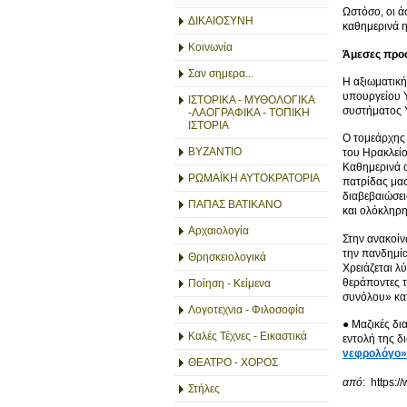
Ωστόσο, οι ά
ΔΙΚΑΙΟΣΥΝΗ
καθημερινά η
Κοινωνία
Άμεσες προσ
Σαν σημερα...
Η αξιωματική
υπουργείου Υ
ΙΣΤΟΡΙΚΑ - ΜΥΘΟΛΟΓΙΚΑ
συστήματος Υ
-ΛΑΟΓΡΑΦΙΚΑ - ΤΟΠΙΚΗ
ΙΣΤΟΡΙΑ
Ο τομεάρχης 
ΒΥΖΑΝΤΙΟ
του Ηρακλείο
Καθημερινά ο
ΡΩΜΑΪΚΗ ΑΥΤΟΚΡΑΤΟΡΙΑ
πατρίδας μας
διαβεβαιώσει
ΠΑΠΑΣ ΒΑΤΙΚΑΝΟ
και ολόκληρη
Αρχαιολογία
Στην ανακοίν
την πανδημία
Θρησκειολογικά
Χρειάζεται λ
θεράποντες τ
Ποίηση - Κείμενα
συνόλου» κατ
Λογοτεχνια - Φιλοσοφία
● Mαζικές δι
Καλές Τέχνες - Εικαστικά
εντολή της δ
νεφρολόγο»
ΘΕΑΤΡΟ - ΧΟΡΟΣ
από
: https:/
Στήλες