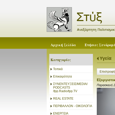
Αρχική Σελίδα
Ετήσιες Συνδρομ
Υγεία
Κατηγορίες
Τοπικά
Επιστροφή
Επικαιρότητα
Εξοργιστι
ΣΥΝΕΝΤΕΥΞΕΙΣ/MEDIA/
Παρασκευή 2
PODCASTS
/tpp.Radio/tpp.TV
REAL ESTATE
ΠΕΡΙΒΑΛΛΟΝ - ΟΙΚΟΛΟΓΙΑ
ΕΝΕΡΓΕΙΑ