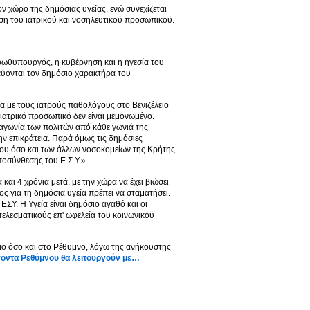
 χώρο της δημόσιας υγείας, ενώ συνεχίζεται
η του ιατρικού και νοσηλευτικού προσωπικού.
Πρωθυπουργός, η κυβέρνηση και η ηγεσία του
ρεύονται τον δημόσιο χαρακτήρα του
 με τους ιατρούς παθολόγους στο Βενιζέλειο
 ιατρικό προσωπικό δεν είναι μεμονωμένο.
αγωνία των πολιτών από κάθε γωνιά της
ην επικράτεια. Παρά όμως τις δημόσιες
ίου όσο και των άλλων νοσοκομείων της Κρήτης
οσύνθεσης του Ε.Σ.Υ.».
ι 4 χρόνια μετά, με την χώρα να έχει βιώσει
ς για τη δημόσια υγεία πρέπει να σταματήσει.
ΕΣΥ. Η Υγεία είναι δημόσιο αγαθό και οι
ελεσματικούς επ' ωφελεία του κοινωνικού
ειο όσο και στο Ρέθυμνο, λόγω της ανήκουστης
γοντα Ρεθύμνου θα λειτουργούν με…