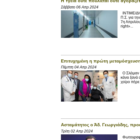
Η Υγεία ούτε πουλιέται ούτε αγοράζε
Σάββατο 06 Απρ 2024
INTIME/ΔΗ
Π.Σ. για τη
7η Απριλίο
right»...
Επιτυχημένη η πρώτη μεταμόσχευσ
Πέμπτη 04 Απρ 2024
Ο Σλέιμαν ε
κάνει ξανά
χοίρο πήρε 
Ασταμάτητος ο Άδ. Γεωργιάδης, προ
Τρίτη 02 Απρ 2024
Φωτογραφία