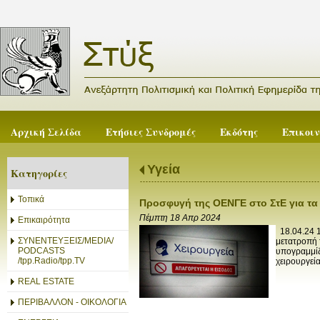
Αρχική Σελίδα
Ετήσιες Συνδρομές
Εκδότης
Επικοι
Υγεία
Κατηγορίες
Τοπικά
Προσφυγή της ΟΕΝΓΕ στο ΣτΕ για τα
Πέμπτη 18 Απρ 2024
Επικαιρότητα
18.04.24 1
ΣΥΝΕΝΤΕΥΞΕΙΣ/MEDIA/
μετατροπή 
PODCASTS
υπογραμμίζ
/tpp.Radio/tpp.TV
χειρουργεία
REAL ESTATE
ΠΕΡΙΒΑΛΛΟΝ - ΟΙΚΟΛΟΓΙΑ