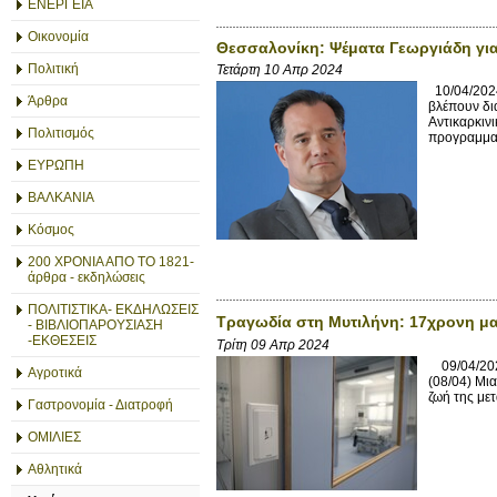
ΕΝΕΡΓΕΙΑ
Οικονομία
Θεσσαλονίκη: Ψέματα Γεωργιάδη γι
Πολιτική
Τετάρτη 10 Απρ 2024
10/04/2024
Άρθρα
βλέπουν δι
Αντικαρκιν
Πολιτισμός
προγραμματ
ΕΥΡΩΠΗ
ΒΑΛΚΑΝΙΑ
Κόσμος
200 ΧΡΟΝΙΑ ΑΠΟ ΤΟ 1821-
άρθρα - εκδηλώσεις
ΠΟΛΙΤΙΣΤΙΚΑ- ΕΚΔΗΛΩΣΕΙΣ
Tραγωδία στη Μυτιλήνη: 17χρονη μα
- ΒΙΒΛΙΟΠΑΡΟΥΣΙΑΣΗ
-ΕΚΘΕΣΕΙΣ
Τρίτη 09 Απρ 2024
09/04/2024
Αγροτικά
(08/04) Μι
ζωή της με
Γαστρονομία - Διατροφή
ΟΜΙΛΙΕΣ
Αθλητικά