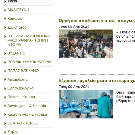
Υγεία
ΔΙΚΑΙΟΣΥΝΗ
Κοινωνία
Οργή και απαξίωση για τα... απογευ
Τρίτη 09 Απρ 2024
Σαν σημερα...
«Η υγεία δ
ΙΣΤΟΡΙΚΑ - ΜΥΘΟΛΟΓΙΚΑ
09.04.24 1
-ΛΑΟΓΡΑΦΙΚΑ - ΤΟΠΙΚΗ
γεγονός» κα
ΙΣΤΟΡΙΑ
ΒΥΖΑΝΤΙΟ
ΡΩΜΑΪΚΗ ΑΥΤΟΚΡΑΤΟΡΙΑ
ΠΑΠΑΣ ΒΑΤΙΚΑΝΟ
Αρχαιολογία
Ξέχασαν εργαλείο μέσα στο σώμα χει
Τρίτη 09 Απρ 2024
Θρησκειολογικά
Dreamstime
διαθεσιμότ
Ποίηση - Κείμενα
είδηση ότι,
Λογοτεχνια - Φιλοσοφία
Καλές Τέχνες - Εικαστικά
ΘΕΑΤΡΟ - ΧΟΡΟΣ
Στήλες