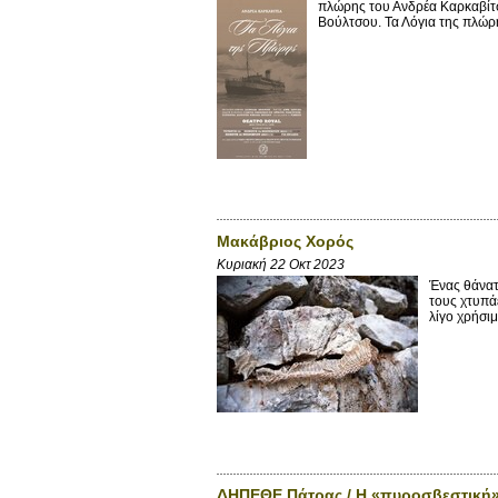
πλώρης του Ανδρέα Καρκαβίτσ
Βούλτσου. Τα Λόγια της πλώρ
Μακάβριος Χορός
Κυριακή 22 Οκτ 2023
Ένας θάνατ
τους χτυπάε
λίγο χρήσιμ
ΔΗΠΕΘΕ Πάτρας / Η «πυροσβεστική»