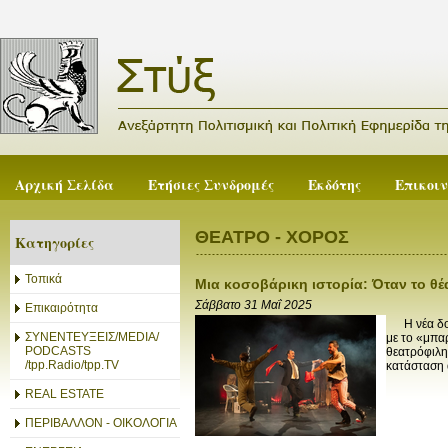
Αρχική Σελίδα
Ετήσιες Συνδρομές
Εκδότης
Επικοι
ΘΕΑΤΡΟ - ΧΟΡΟΣ
Κατηγορίες
Τοπικά
Μια κοσοβάρικη ιστορία: Όταν το θέ
Σάββατο 31 Μαΐ 2025
Επικαιρότητα
Η νέα δουλ
ΣΥΝΕΝΤΕΥΞΕΙΣ/MEDIA/
με το «μπα
PODCASTS
θεατρόφιλη
/tpp.Radio/tpp.TV
κατάσταση α
REAL ESTATE
ΠΕΡΙΒΑΛΛΟΝ - ΟΙΚΟΛΟΓΙΑ