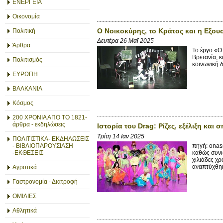
ΕΝΕΡΓΕΙΑ
Οικονομία
Ο Νοικοκύρης, το Κράτος και η Εξου
Πολιτική
Δευτέρα 26 Μαΐ 2025
Άρθρα
Το έργο «Ο
Βρετανία, κ
Πολιτισμός
κοινωνική δ
ΕΥΡΩΠΗ
ΒΑΛΚΑΝΙΑ
Κόσμος
200 ΧΡΟΝΙΑ ΑΠΟ ΤΟ 1821-
άρθρα - εκδηλώσεις
Ιστορία του Drag: Ρίζες, εξέλιξη και 
Τρίτη 14 Ιαν 2025
ΠΟΛΙΤΙΣΤΙΚΑ- ΕΚΔΗΛΩΣΕΙΣ
πηγή: onas
- ΒΙΒΛΙΟΠΑΡΟΥΣΙΑΣΗ
καθώς συνι
-ΕΚΘΕΣΕΙΣ
χιλιάδες χρ
αναπτύχθηκε
Αγροτικά
Γαστρονομία - Διατροφή
ΟΜΙΛΙΕΣ
Αθλητικά