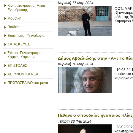
Κυριακή 17 Μαρ 2024
Κινηματογράφος -Μέσα
ΦΩΤ.: ΜΑΡ
Ενημέρωσης
εξευγενισμ
ρόλο της Β
Μουσικη
Κομνηνού ξ
Παιδεία
Επιστήμες - Τεχνολογία
ΚΑΤΑΣΚΕΥΕΣ
Σκίτσο -Γελοιογραφια -
Κομικς -Καρτουν
Δήμος Αβδελιώδης στην «Α» / Το θέ
Κυριακή 10 Μαρ 2024
ΕΠΙΣΤΟΛΕΣ
10.03.24 1
μυούν στα 
ΑΣΤΥΝΟΜΙΚΑ ΝΕΑ
κυρίαρχα στ
ΠΡΩΤΟΣΕΛΙΔΟ του μήνα
Πέθανε ο σπουδαίος ηθοποιός Ηλίας
Τετάρτη 28 Φεβ 2024
28/02/2024
καλλιτεχνι