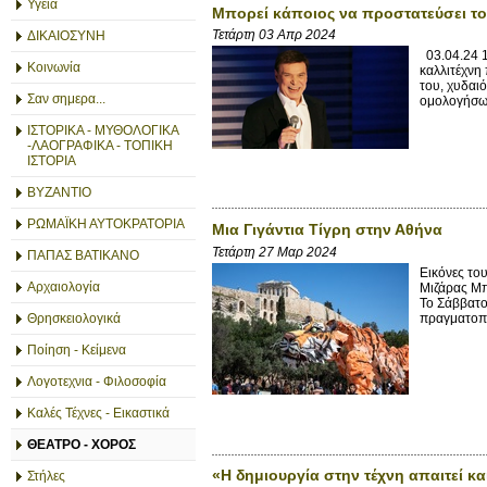
Υγεία
Μπορεί κάποιος να προστατεύσει το
Τετάρτη 03 Απρ 2024
ΔΙΚΑΙΟΣΥΝΗ
03.04.24 1
Κοινωνία
καλλιτέχνη
του, χυδαι
Σαν σημερα...
ομολογήσω 
ΙΣΤΟΡΙΚΑ - ΜΥΘΟΛΟΓΙΚΑ
-ΛΑΟΓΡΑΦΙΚΑ - ΤΟΠΙΚΗ
ΙΣΤΟΡΙΑ
ΒΥΖΑΝΤΙΟ
ΡΩΜΑΪΚΗ ΑΥΤΟΚΡΑΤΟΡΙΑ
Μια Γιγάντια Τίγρη στην Αθήνα
Τετάρτη 27 Μαρ 2024
ΠΑΠΑΣ ΒΑΤΙΚΑΝΟ
Εικόνες το
Αρχαιολογία
Μιζάρας Μπ
Το Σάββατο
πραγματοπο
Θρησκειολογικά
Ποίηση - Κείμενα
Λογοτεχνια - Φιλοσοφία
Καλές Τέχνες - Εικαστικά
ΘΕΑΤΡΟ - ΧΟΡΟΣ
«Η δημιουργία στην τέχνη απαιτεί κ
Στήλες