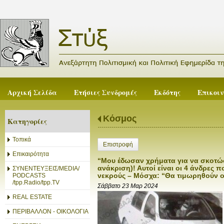
Αρχική Σελίδα
Ετήσιες Συνδρομές
Εκδότης
Επικοι
Κόσμος
Κατηγορίες
Τοπικά
Επιστροφή
Επικαιρότητα
“Μου έδωσαν χρήματα για να σκοτώσ
ανάκριση)! Αυτοί είναι οι 4 άνδρες
ΣΥΝΕΝΤΕΥΞΕΙΣ/MEDIA/
νεκρούς – Μόσχα: “Θα τιμωρηθούν ο
PODCASTS
/tpp.Radio/tpp.TV
Σάββατο 23 Μαρ 2024
REAL ESTATE
ΠΕΡΙΒΑΛΛΟΝ - ΟΙΚΟΛΟΓΙΑ