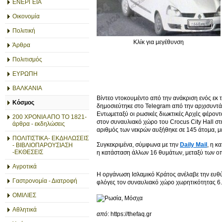
ΕΝΕΡΓΕΙΑ
Οικονομία
Πολιτική
Κλίκ για μεγέθυνση
Άρθρα
Πολιτισμός
ΕΥΡΩΠΗ
ΒΑΛΚΑΝΙΑ
Βίντεο ντοκουμέντο από την ανάκριση ενός εκ
Κόσμος
δημοσιεύτηκε στο Telegram από την αρχισυντά
Εντωμεταξύ οι ρωσικές διωκτικές Αρχές φέροντ
200 ΧΡΟΝΙΑ ΑΠΟ ΤΟ 1821-
στον συναυλιακό χώρο του Crocus City Hall σ
άρθρα - εκδηλώσεις
αριθμός των νεκρών αυξήθηκε σε 145 άτομα, με
ΠΟΛΙΤΙΣΤΙΚΑ- ΕΚΔΗΛΩΣΕΙΣ
Συγκεκριμένα, σύμφωνα με την
Daily Mail
, η κ
- ΒΙΒΛΙΟΠΑΡΟΥΣΙΑΣΗ
-ΕΚΘΕΣΕΙΣ
η κατάσταση άλλων 16 θυμάτων, μεταξύ των οπο
Αγροτικά
Η οργάνωση Ισλαμικό Κράτος ανέλαβε την ευθύνη
Γαστρονομία - Διατροφή
φλόγες τον συναυλιακό χώρο χωρητικότητας 6
ΟΜΙΛΙΕΣ
Αθλητικά
από
: https://thefaq.gr