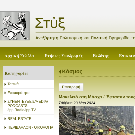
Αρχική Σελίδα
Ετήσιες Συνδρομές
Εκδότης
Επικοι
Κόσμος
Κατηγορίες
Τοπικά
Επιστροφή
Επικαιρότητα
Μακελειό στη Μόσχα / Έφτασαν τους 1
ΣΥΝΕΝΤΕΥΞΕΙΣ/MEDIA/
Σάββατο 23 Μαρ 2024
PODCASTS
/tpp.Radio/tpp.TV
REAL ESTATE
ΠΕΡΙΒΑΛΛΟΝ - ΟΙΚΟΛΟΓΙΑ