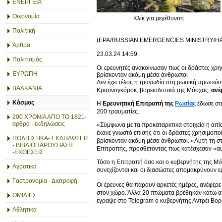
ΕΝΕΡΓΕΙΑ
Οικονομία
Κλίκ για μεγέθυνση
Πολιτική
(EPA/RUSSIAN EMERGENCIES MINISTRY/H
Άρθρα
23.03.24
14:59
Πολιτισμός
Οι ερευνητές ανακοίνωσαν πως οι δράστες χρη
ΕΥΡΩΠΗ
βρίσκονταν ακόμη μέσα άνθρωποι
Δεν έχει τέλος η τραγωδία στη ρωσική πρωτεύ
ΒΑΛΚΑΝΙΑ
Κρασνογκόρσκ, βορειοδυτικά της Μόσχας,
ανέ
Κόσμος
Η
Ερευνητική Επιτροπή της
Ρωσίας
έδωσε στη
200 τραυματίες.
200 ΧΡΟΝΙΑ ΑΠΟ ΤΟ 1821-
άρθρα - εκδηλώσεις
«Σύμφωνα με τα προκαταρκτικά στοιχεία η αιτ
έκανε γνωστό επίσης ότι οι δράστες χρησιμοπ
ΠΟΛΙΤΙΣΤΙΚΑ- ΕΚΔΗΛΩΣΕΙΣ
βρίσκονταν ακόμη μέσα άνθρωποι. «Αυτή τη στιγ
- ΒΙΒΛΙΟΠΑΡΟΥΣΙΑΣΗ
Επιτροπής, προσθέτοντας πως κατέσχεσαν «αυ
-ΕΚΘΕΣΕΙΣ
Τόσο η Επιτροπή όσο και ο κυβερνήτης της Μ
Αγροτικά
συνεχίζονται και οι διασώστες απομακρύνουν ερ
Γαστρονομία - Διατροφή
Οι έρευνες θα πάρουν αρκετές ημέρες, ανέφερ
στον χώρο. Άλλα 20 πτώματα βρέθηκαν κάτω από
ΟΜΙΛΙΕΣ
έγραψε στο Telegram ο κυβερνήτης Αντρέι Βορ
Αθλητικά