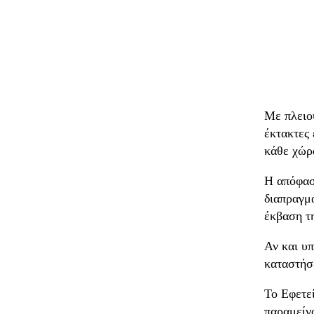
Με πλειοψ
έκτακτες 
κάθε χώρ
Η απόφασ
διαπραγμα
έκβαση τη
Αν και υ
καταστήσε
Το Εφετε
παραμείνο