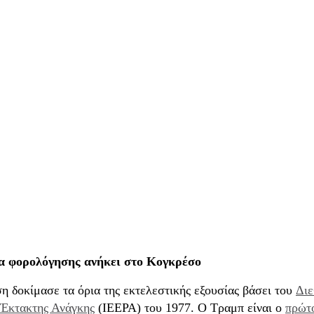
α φορολόγησης ανήκει στο Κογκρέσο
 δοκίμασε τα όρια της εκτελεστικής εξουσίας βάσει του
Διε
 Έκτακτης Ανάγκης
(IEEPA) του 1977. Ο Τραμπ είναι ο
πρώτ