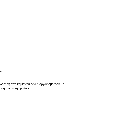
αντ
τοδότηση από καμία εταιρεία ή οργανισμό που θα
καδημαϊκού της ρόλου.