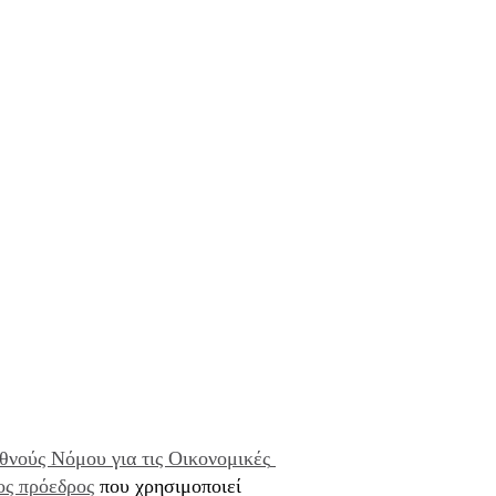
θνούς Νόμου για τις Οικονομικές 
ος πρόεδρος
που χρησιμοποιεί