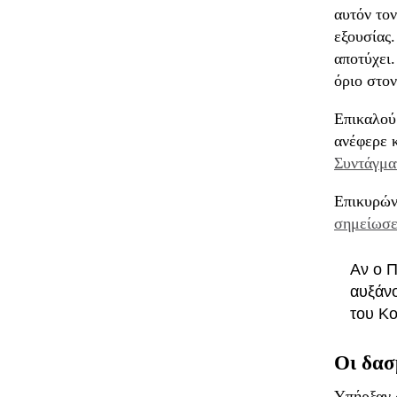
αυτόν τον
εξουσίας.
αποτύχει.
όριο στον
Επικαλού
ανέφερε κ
Συντάγμα
Επικυρών
σημείωσ
Αν ο Π
αυξάνο
του Κ
Οι δασ
Υπήρξαν 