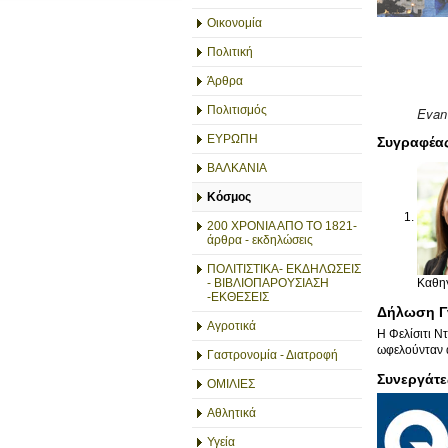
Οικονομία
Πολιτική
Άρθρα
Πολιτισμός
Evan
ΕΥΡΩΠΗ
Συγραφέα
ΒΑΛΚΑΝΙΑ
Κόσμος
200 ΧΡΟΝΙΑ ΑΠΟ ΤΟ 1821-
άρθρα - εκδηλώσεις
ΠΟΛΙΤΙΣΤΙΚΑ- ΕΚΔΗΛΩΣΕΙΣ
Καθηγ
- ΒΙΒΛΙΟΠΑΡΟΥΣΙΑΣΗ
-ΕΚΘΕΣΕΙΣ
Δήλωση Γ
Αγροτικά
Η Φελίσιτι Ν
ωφελούνταν α
Γαστρονομία - Διατροφή
Συνεργάτε
ΟΜΙΛΙΕΣ
Αθλητικά
Υγεία