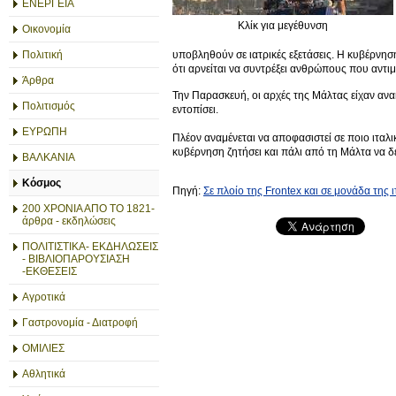
ΕΝΕΡΓΕΙΑ
Κλίκ για μεγέθυνση
Οικονομία
υποβληθούν σε ιατρικές εξετάσεις. Η κυβέρνησ
Πολιτική
ότι αρνείται να συντρέξει ανθρώπους που αντι
Άρθρα
Την Παρασκευή, οι αρχές της Μάλτας είχαν ανακ
Πολιτισμός
εντοπίσει.
ΕΥΡΩΠΗ
Πλέον αναμένεται να αποφασιστεί σε ποιο ιταλι
κυβέρνηση ζητήσει και πάλι από τη Μάλτα να δε
ΒΑΛΚΑΝΙΑ
Κόσμος
Πηγή:
Σε πλοίο της Frontex και σε μονάδα της 
200 ΧΡΟΝΙΑ ΑΠΟ ΤΟ 1821-
άρθρα - εκδηλώσεις
ΠΟΛΙΤΙΣΤΙΚΑ- ΕΚΔΗΛΩΣΕΙΣ
- ΒΙΒΛΙΟΠΑΡΟΥΣΙΑΣΗ
-ΕΚΘΕΣΕΙΣ
Αγροτικά
Γαστρονομία - Διατροφή
ΟΜΙΛΙΕΣ
Αθλητικά