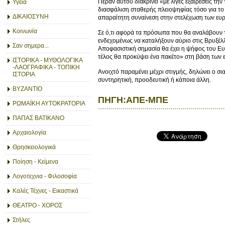
Πέραν αυτού διακρίνει «με λίγες εξαιρέσεις τ
Υγεία
διασφάλιση σταθερής πλειοψηφίας τόσο για το
ΔΙΚΑΙΟΣΥΝΗ
απαραίτητη συναίνεση στην στελέχωση των ευ
Κοινωνία
Σε ό,τι αφορά τα πρόσωπα που θα αναλάβουν τ
ενδεχομένως να καταλήξουν αύριο στις Βρυξέλ
Σαν σημερα...
Αποφασιστική σημασία θα έχει η ψήφος του Ευ
τέλος θα προκύψει ένα πακέτο» στη βάση των ε
ΙΣΤΟΡΙΚΑ - ΜΥΘΟΛΟΓΙΚΑ
-ΛΑΟΓΡΑΦΙΚΑ - ΤΟΠΙΚΗ
Ανοιχτό παραμένει μέχρι στιγμής, δηλώνει ο σ
ΙΣΤΟΡΙΑ
συντηρητική, προοδευτική ή κάποια άλλη.
ΒΥΖΑΝΤΙΟ
ΠΗΓΗ:ΑΠΕ-ΜΠΕ
ΡΩΜΑΪΚΗ ΑΥΤΟΚΡΑΤΟΡΙΑ
ΠΑΠΑΣ ΒΑΤΙΚΑΝΟ
Αρχαιολογία
Θρησκειολογικά
Ποίηση - Κείμενα
Λογοτεχνια - Φιλοσοφία
Καλές Τέχνες - Εικαστικά
ΘΕΑΤΡΟ - ΧΟΡΟΣ
Στήλες