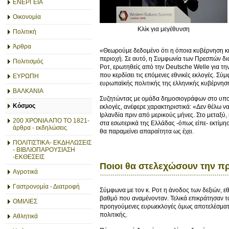
ΕΝΕΡΓΕΙΑ
Οικονομία
Κλίκ για μεγέθυνση
Πολιτική
Άρθρα
«Θεωρούμε δεδομένο ότι η όποια κυβέρνηση κι 
περιοχή. Σε αυτό, η Συμφωνία των Πρεσπών δ
Πολιτισμός
Ροτ, ερωτηθείς από την Deutsche Welle για τη
που κερδίσει τις επόμενες εθνικές εκλογές. Σύ
ΕΥΡΩΠΗ
ευρωπαϊκής πολιτικής της ελληνικής κυβέρνησ
ΒΑΛΚΑΝΙΑ
Συζητώντας με ομάδα δημοσιογράφων στο υπουρ
Κόσμος
εκλογές, ανέφερε χαρακτηριστικά: «Δεν θέλω ν
Ιρλανδία πριν από μερικούς μήνες. Στο μεταξύ,
200 ΧΡΟΝΙΑ ΑΠΟ ΤΟ 1821-
στα εσωτερικά της Ελλάδας -όπως είπε- εκτίμη
άρθρα - εκδηλώσεις
θα παραμείνει απαραίτητα ως έχει.
ΠΟΛΙΤΙΣΤΙΚΑ- ΕΚΔΗΛΩΣΕΙΣ
- ΒΙΒΛΙΟΠΑΡΟΥΣΙΑΣΗ
-ΕΚΘΕΣΕΙΣ
Ποιοι θα στελεχώσουν την πρ
Αγροτικά
Γαστρονομία - Διατροφή
Σύμφωνα με τον κ. Ροτ η άνοδος των δεξιών, εθ
βαθμό που αναμένονταν. Τελικά επικράτησαν 
ΟΜΙΛΙΕΣ
προηγούμενες ευρωεκλογές όμως αποτελέσματα
πολιτικής.
Αθλητικά