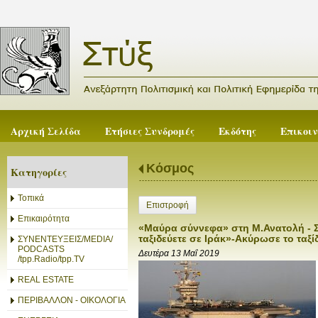
Αρχική Σελίδα
Ετήσιες Συνδρομές
Εκδότης
Επικοι
Κόσμος
Κατηγορίες
Τοπικά
Επιστροφή
Επικαιρότητα
«Μαύρα σύννεφα» στη Μ.Ανατολή - Σ
ταξιδεύετε σε Ιράκ»-Ακύρωσε το ταξ
ΣΥΝΕΝΤΕΥΞΕΙΣ/MEDIA/
PODCASTS
Δευτέρα 13 Μαΐ 2019
/tpp.Radio/tpp.TV
REAL ESTATE
ΠΕΡΙΒΑΛΛΟΝ - ΟΙΚΟΛΟΓΙΑ