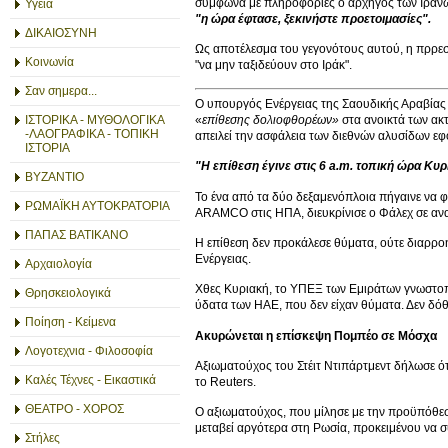
σύμφωνα με πληροφορίες ο αρχηγός των Ιρανών
Υγεία
"η ώρα έφτασε, ξεκινήστε προετοιμασίες".
ΔΙΚΑΙΟΣΥΝΗ
Ως αποτέλεσμα του γεγονότους αυτού, η πρρεσ
Κοινωνία
"να μην ταξιδεύουν στο Ιράκ".
Σαν σημερα...
Ο υπουργός Ενέργειας της Σαουδικής Αραβίας 
«
επίθεσης δολιοφθορέων»
στα ανοικτά των ακ
ΙΣΤΟΡΙΚΑ - ΜΥΘΟΛΟΓΙΚΑ
-ΛΑΟΓΡΑΦΙΚΑ - ΤΟΠΙΚΗ
απειλεί την ασφάλεια των διεθνών αλυσίδων εφ
ΙΣΤΟΡΙΑ
"Η επίθεση έγινε στις 6 a.m. τοπική ώρα Κυ
ΒΥΖΑΝΤΙΟ
Το ένα από τα δύο δεξαμενόπλοια πήγαινε να φ
ΡΩΜΑΪΚΗ ΑΥΤΟΚΡΑΤΟΡΙΑ
ARAMCO στις ΗΠΑ, διευκρίνισε ο Φάλεχ σε αν
ΠΑΠΑΣ ΒΑΤΙΚΑΝΟ
Η επίθεση δεν προκάλεσε θύματα, ούτε διαρρο
Ενέργειας.
Αρχαιολογία
Χθες Κυριακή, το ΥΠΕΞ των Εμιράτων γνωστοπο
Θρησκειολογικά
ύδατα των ΗΑΕ, που δεν είχαν θύματα. Δεν δόθ
Ποίηση - Κείμενα
Ακυρώνεται η επίσκεψη Πομπέο σε Μόσχα
Λογοτεχνια - Φιλοσοφία
Αξιωματούχος του Στέιτ Ντιπάρτμεντ δήλωσε 
Καλές Τέχνες - Εικαστικά
το Reuters.
ΘΕΑΤΡΟ - ΧΟΡΟΣ
Ο αξιωματούχος, που μίλησε με την προϋπόθεση
μεταβεί αργότερα στη Ρωσία, προκειμένου να συ
Στήλες