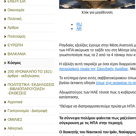
ΕΝΕΡΓΕΙΑ
Οικονομία
Κλίκ για μεγέθυνση
Πολιτική
RU
Άρθρα
AR
Πολιτισμός
Ραγδαίες εξελίξεις έχουμε στην Μέση Ανατολή
ΕΥΡΩΠΗ
των ΗΠΑ ακύρωσε το ταξίδι του στη Μόσχα λόγ
ΒΑΛΚΑΝΙΑ
γνωστοποίησε πως τα 2 από τα 4 τάνκερ που κτ
Κόσμος
Η εξέλιξη αυτή ταιριάζει με όσα είχαν διαρρεύ
πετρελαϊκού τομέα της Σαουδικής Αραβίας
. Μά
200 ΧΡΟΝΙΑ ΑΠΟ ΤΟ 1821-
άρθρα - εκδηλώσεις
Το κτύπημα έγινε εντός σαββατοκύριακου όπως
βγάλει έκτακτη οδηγία
όπως είχε αναφέρει το p
ΠΟΛΙΤΙΣΤΙΚΑ- ΕΚΔΗΛΩΣΕΙΣ
- ΒΙΒΛΙΟΠΑΡΟΥΣΙΑΣΗ
Αξιωματούχος των ΗΑΕ τόνισε πως η κυβέρνηση
-ΕΚΘΕΣΕΙΣ
κατάστασης.
Αγροτικά
"Θέλαμε να διαπραγματευτούμε πρώτα με ΗΠΑ 
Γαστρονομία - Διατροφή
Τα σύννεφα πολέμου φαίνεται πως μαζεύονται
ΟΜΙΛΙΕΣ
σύγκρουση με τις ΗΠΑ στην περιοχή.
Αθλητικά
Ο διοικητής του Ναυτικού του Ιράν, Ναύαρχος