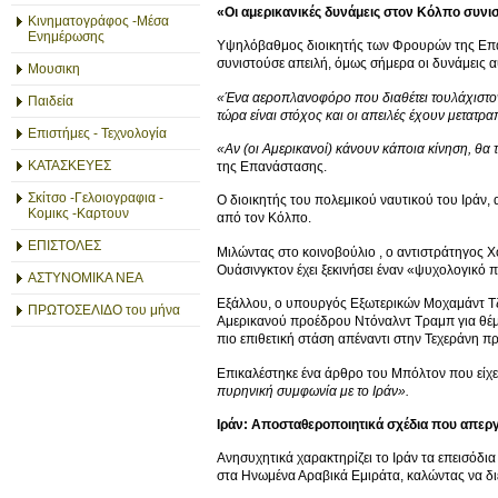
«Οι αμερικανικές δυνάμεις στον Κόλπο συνισ
Κινηματογράφος -Μέσα
Ενημέρωσης
Υψηλόβαθμος διοικητής των Φρουρών της Επα
συνιστούσε απειλή, όμως σήμερα οι δυνάμεις 
Μουσικη
«Ένα αεροπλανοφόρο που διαθέτει τουλάχιστον
Παιδεία
τώρα είναι στόχος και οι απειλές έχουν μετατραπ
Επιστήμες - Τεχνολογία
«Αν (οι Αμερικανοί) κάνουν κάποια κίνηση, θα
ΚΑΤΑΣΚΕΥΕΣ
της Επανάστασης.
Σκίτσο -Γελοιογραφια -
Ο διοικητής του πολεμικού ναυτικού του Ιράν,
Κομικς -Καρτουν
από τον Κόλπο.
ΕΠΙΣΤΟΛΕΣ
Μιλώντας στο κοινοβούλιο , ο αντιστράτηγος Χ
Ουάσινγκτον έχει ξεκινήσει έναν «ψυχολογικό 
ΑΣΤΥΝΟΜΙΚΑ ΝΕΑ
Εξάλλου, ο υπουργός Εξωτερικών Μοχαμάντ Τζα
ΠΡΩΤΟΣΕΛΙΔΟ του μήνα
Αμερικανού προέδρου Ντόναλντ Τραμπ για θέμ
πιο επιθετική στάση απέναντι στην Τεχεράνη π
Επικαλέστηκε ένα άρθρο του Μπόλτον που είχε 
πυρηνική συμφωνία με το Ιράν».
Ιράν: Αποσταθεροποιητικά σχέδια που απεργ
Ανησυχητικά χαρακτηρίζει το Ιράν τα επεισόδι
στα Ηνωμένα Αραβικά Εμιράτα, καλώντας να διε