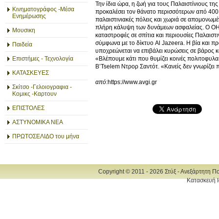
Την ίδια ώρα, η ζωή για τους Παλαιστίνιους τη
Κινηματογράφος -Μέσα
προκαλέσει τον θάνατο περισσότερων από 400 
Ενημέρωσης
παλαιστινιακές πόλεις και χωριά σε απομονωμ
πλήρη κάλυψη των δυνάμεων ασφαλείας. Ο ΟΗΕ
Μουσικη
καταστροφές σε σπίτια και περιουσίες Παλαισ
σύμφωνα με το δίκτυο Al Jazeera. Η βία και π
Παιδεία
υποχρεώνεται να επιβάλει κυρώσεις σε βάρος κ
Επιστήμες - Τεχνολογία
«Βλέπουμε κάτι που θυμίζει κοινές πολιτοφυλ
B’Tselem Ντρορ Σαντότ. «Κανείς δεν γνωρίζει πο
ΚΑΤΑΣΚΕΥΕΣ
από
:https://www.avgi.gr
Σκίτσο -Γελοιογραφια -
Κομικς -Καρτουν
ΕΠΙΣΤΟΛΕΣ
ΑΣΤΥΝΟΜΙΚΑ ΝΕΑ
ΠΡΩΤΟΣΕΛΙΔΟ του μήνα
Copyright © 2011 - 2026 Στύξ - Ανεξάρτητη Π
Κατασκευή Ι