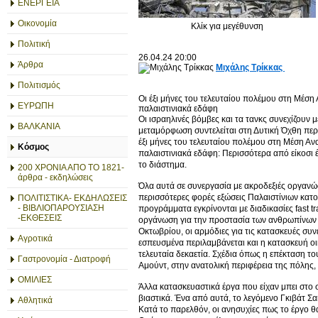
ΕΝΕΡΓΕΙΑ
Οικονομία
Κλίκ για μεγέθυνση
Πολιτική
26.04.24
20:00
Άρθρα
Μιχάλης Τρίκκας
Πολιτισμός
Οι έξι μήνες του τελευταίου πολέμου στη Μέσ
ΕΥΡΩΠΗ
παλαιστινιακά εδάφη
Οι ισραηλινές βόμβες και τα τανκς συνεχίζουν
ΒΑΛΚΑΝΙΑ
μεταμόρφωση συντελείται στη Δυτική Όχθη περ
έξι μήνες του τελευταίου πολέμου στη Μέση Α
Κόσμος
παλαιστινιακά εδάφη: Περισσότερα από είκοσι 
το διάστημα.
200 ΧΡΟΝΙΑ ΑΠΟ ΤΟ 1821-
άρθρα - εκδηλώσεις
Όλα αυτά σε συνεργασία με ακροδεξιές οργανώ
περισσότερες φορές εξώσεις Παλαιστίνιων κατο
ΠΟΛΙΤΙΣΤΙΚΑ- ΕΚΔΗΛΩΣΕΙΣ
- ΒΙΒΛΙΟΠΑΡΟΥΣΙΑΣΗ
προγράμματα εγκρίνονται με διαδικασίες fast t
-ΕΚΘΕΣΕΙΣ
οργάνωση για την προστασία των ανθρωπίνων 
Οκτωβρίου, οι αρμόδιες για τις κατασκευές συ
Αγροτικά
εσπευσμένα περιλαμβάνεται και η κατασκευή οι
τελευταία δεκαετία. Σχέδια όπως η επέκταση τ
Γαστρονομία - Διατροφή
Αμούντ, στην ανατολική περιφέρεια της πόλης, 
ΟΜΙΛΙΕΣ
Άλλα κατασκευαστικά έργα που είχαν μπει στο 
βιαστικά. Ένα από αυτά, το λεγόμενο Γκιβάτ Σ
Αθλητικά
Κατά το παρελθόν, οι ανησυχίες πως το έργο θ