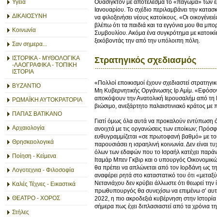
Υγεία
Ουάσιγκτον με αποτέλεσμα το «πάγωμα» των εργ
Ιανουαρίου. Το σχέδιο περιλαμβάνει την κατα
ΔΙΚΑΙΟΣΥΝΗ
να φιλοξενήσει νέους κατοίκους. «Οι οικογένει
βλέπω ότι τα παιδιά και τα εγγόνια μου θα μ
Κοινωνία
Συμβουλίου. Ακόμα ένα συγκρότημα με κατοικίε
ξεκόβοντάς την από την υπόλοιπη πόλη.
Σαν σημερα...
ΙΣΤΟΡΙΚΑ - ΜΥΘΟΛΟΓΙΚΑ
Στρατηγικός σχεδιασμός
-ΛΑΟΓΡΑΦΙΚΑ - ΤΟΠΙΚΗ
ΙΣΤΟΡΙΑ
«Πολλοί εποικισμοί έχουν σχεδιαστεί στρατηγικ
ΒΥΖΑΝΤΙΟ
Μη Κυβερνητικής Οργάνωσης Ιρ Αμίμ. «Εφόσον
αποκόψουν την Ανατολική Ιερουσαλήμ από τη Βη
ΡΩΜΑΪΚΗ ΑΥΤΟΚΡΑΤΟΡΙΑ
βιώσιμο, ανεξάρτητο παλαιστινιακό κράτος με 
ΠΑΠΑΣ ΒΑΤΙΚΑΝΟ
Γιατί όμως όλα αυτά να προκαλούν εντύπωση ότ
Αρχαιολογία
ανοιχτά με τις οργανώσεις των εποίκων; Πρόσ
ευθυγραμμίζεται «σε πρωτοφανή βαθμό» με τους
Θρησκειολογικά
παρουσιάσει η ισραηλινή κοινωνία. Δεν είναι τ
όλων των εδαφών που το Ισραήλ κατέχει παράν
Ποίηση - Κείμενα
Ιταμάρ Μπεν Γκβιρ και ο υπουργός Οικονομικώ
θα πρέπει να απλώνεται από τον Ιορδάνη ως τη
Λογοτεχνια - Φιλοσοφία
αναφέρει ρητά στο καταστατικό του ότι «μεταξ
Νετανιάχου δεν κρύβει άλλωστε ότι θεωρεί την
Καλές Τέχνες - Εικαστικά
πρωθυπουργός θα συνεχίσω να επιμένω σ’ αυτό» τ
ΘΕΑΤΡΟ - ΧΟΡΟΣ
2022, η πιο ακροδεξιά κυβέρνηση στην Ιστορία 
σήμερα πως έχει διπλασιαστεί από τα χρόνια τη
Στήλες