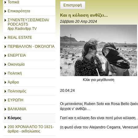
Τοπικά
Επιστροφή
Επικαιρότητα
Και η κόλαση ανθίζει...
ΣΥΝΕΝΤΕΥΞΕΙΣ/MEDIA/
Σάββατο 20 Απρ 2024
PODCASTS
/tpp.Radio/tpp.TV
REAL ESTATE
ΠΕΡΙΒΑΛΛΟΝ - ΟΙΚΟΛΟΓΙΑ
ΕΝΕΡΓΕΙΑ
Οικονομία
Πολιτική
Κλίκ για μεγέθυνση
Άρθρα
20.04.24
Πολιτισμός
ΕΥΡΩΠΗ
Οι μετανάστες Ruben Soto και Rosa Bello ξεκ
άρχισε ν’ ανθίζει…
ΒΑΛΚΑΝΙΑ
Γιατί και η κόλαση δεν είναι ποτέ μόνο κόλαση
Κόσμος
200 ΧΡΟΝΙΑ ΑΠΟ ΤΟ 1821-
(η φωτό είναι του Alejandro Cegarra, Venezuel
άρθρα - εκδηλώσεις