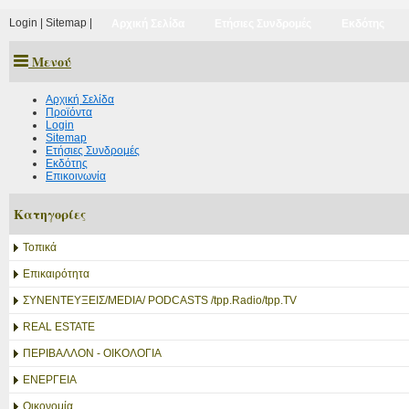
Login
|
Sitemap
|
Αρχική Σελίδα
Ετήσιες Συνδρομές
Εκδότης
Μενού
Αρχική Σελίδα
Προϊόντα
Login
Sitemap
Ετήσιες Συνδρομές
Εκδότης
Επικοινωνία
Κατηγορίες
Τοπικά
Επικαιρότητα
ΣΥΝΕΝΤΕΥΞΕΙΣ/MEDIA/ PODCASTS /tpp.Radio/tpp.TV
REAL ESTATE
ΠΕΡΙΒΑΛΛΟΝ - ΟΙΚΟΛΟΓΙΑ
ΕΝΕΡΓΕΙΑ
Οικονομία