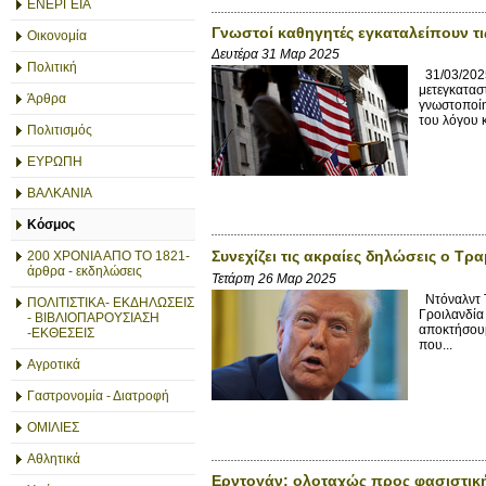
ΕΝΕΡΓΕΙΑ
Γνωστοί καθηγητές εγκαταλείπουν τ
Οικονομία
Δευτέρα 31 Μαρ 2025
Πολιτική
31/03/2025
μετεγκατασ
Άρθρα
γνωστοποίη
του λόγου κ
Πολιτισμός
ΕΥΡΩΠΗ
ΒΑΛΚΑΝΙΑ
Κόσμος
Συνεχίζει τις ακραίες δηλώσεις ο Τ
200 ΧΡΟΝΙΑ ΑΠΟ ΤΟ 1821-
άρθρα - εκδηλώσεις
Τετάρτη 26 Μαρ 2025
Ντόναλντ Τ
ΠΟΛΙΤΙΣΤΙΚΑ- ΕΚΔΗΛΩΣΕΙΣ
Γροιλανδία 
- ΒΙΒΛΙΟΠΑΡΟΥΣΙΑΣΗ
αποκτήσουμ
-ΕΚΘΕΣΕΙΣ
που...
Αγροτικά
Γαστρονομία - Διατροφή
ΟΜΙΛΙΕΣ
Αθλητικά
Ερντογάν: ολοταχώς προς φασιστική 