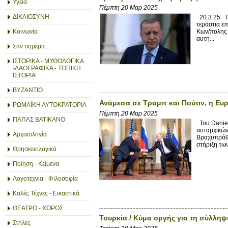
Υγεία
Πέμπτη 20 Μαρ 2025
ΔΙΚΑΙΟΣΥΝΗ
20.3.25 Τη
τεράστια ε
Κοινωνία
Κων/πολης 
αυτή...
Σαν σημερα...
ΙΣΤΟΡΙΚΑ - ΜΥΘΟΛΟΓΙΚΑ
-ΛΑΟΓΡΑΦΙΚΑ - ΤΟΠΙΚΗ
ΙΣΤΟΡΙΑ
ΒΥΖΑΝΤΙΟ
Ανάμεσα σε Τραμπ και Πούτιν, η Ευ
ΡΩΜΑΪΚΗ ΑΥΤΟΚΡΑΤΟΡΙΑ
Πέμπτη 20 Μαρ 2025
ΠΑΠΑΣ ΒΑΤΙΚΑΝΟ
Του Daniel
αυταρχικών
Αρχαιολογία
Βραχυπρόθε
στήριξη των
Θρησκειολογικά
Ποίηση - Κείμενα
Λογοτεχνια - Φιλοσοφία
Καλές Τέχνες - Εικαστικά
ΘΕΑΤΡΟ - ΧΟΡΟΣ
Τουρκία / Κύμα οργής για τη σύλληψ
Στήλες