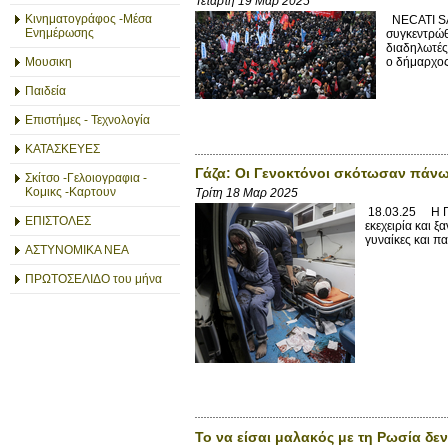
Τετάρτη 19 Μαρ 2025
Κινηματογράφος -Μέσα
NECATI SAV
Ενημέρωσης
συγκεντρώθ
διαδηλωτές
ο δήμαρχος
Μουσικη
Παιδεία
Επιστήμες - Τεχνολογία
ΚΑΤΑΣΚΕΥΕΣ
Γάζα: Οι Γενοκτόνοι σκότωσαν πάνω
Σκίτσο -Γελοιογραφια -
Κομικς -Καρτουν
Τρίτη 18 Μαρ 2025
18.03.25 Η Γεν
ΕΠΙΣΤΟΛΕΣ
εκεχειρία και 
γυναίκες και π
ΑΣΤΥΝΟΜΙΚΑ ΝΕΑ
ΠΡΩΤΟΣΕΛΙΔΟ του μήνα
Το να είσαι μαλακός με τη Ρωσία δεν 