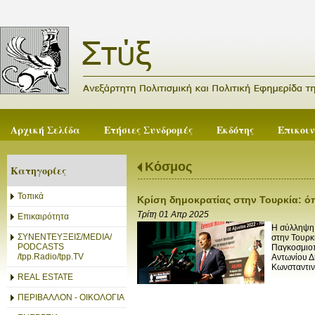
Αρχική Σελίδα
Ετήσιες Συνδρομές
Εκδότης
Επικοι
Κόσμος
Κατηγορίες
Τοπικά
Κρίση δημοκρατίας στην Τουρκία: όπ
Τρίτη 01 Απρ 2025
Επικαιρότητα
Η σύλληψη 
ΣΥΝΕΝΤΕΥΞΕΙΣ/MEDIA/
στην Τουρκ
PODCASTS
Παγκοσμιοπ
/tpp.Radio/tpp.TV
Αντωνίου Δ
Κωνσταντιν
REAL ESTATE
ΠΕΡΙΒΑΛΛΟΝ - ΟΙΚΟΛΟΓΙΑ