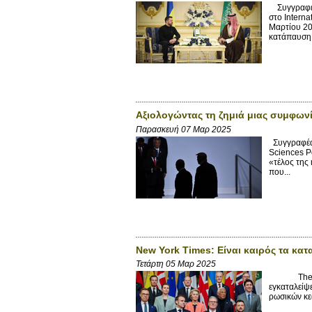
Συγγραφέα
στο Intern
Μαρτίου 20
κατάπαυση 
Αξιολογώντας τη ζημιά μιας συμφων
Παρασκευή 07 Μαρ 2025
Συγγραφέας
Sciences P
«τέλος της
που...
New York Times: Είναι καιρός τα κ
Τετάρτη 05 Μαρ 2025
The New Y
εγκαταλείψε
ρωσικών κεφ