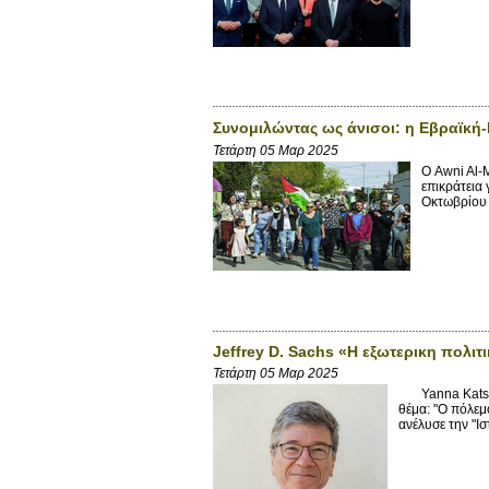
Συνομιλώντας ως άνισοι: η Εβραϊκή
Τετάρτη 05 Μαρ 2025
Ο Awni Al-
επικράτεια
Οκτωβρίου 2
Jeffrey D. Sachs «Η εξωτερικη πολι
Τετάρτη 05 Μαρ 2025
Yanna Katsage
θέμα: "Ο πόλεμ
ανέλυσε την "Ισ