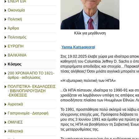
ΕΝΕΡΓΕΙΑ
Οικονομία
Πολιτική
Άρθρα
Κλίκ για μεγέθυνση
Πολιτισμός
ΕΥΡΩΠΗ
Yanna Katsageorgi
ΒΑΛΚΑΝΙΑ
Στις 19.02.2025 έλαβε χώρα μια ιδιαίτερα απο
καθηγητή του Columbia Jeffrey D. Sachs ο όπο
Κόσμος
επιχειρήματα αποδείξεις και στοιχεία... Παρακ
τόσες αλήθειες! Όσοι μιλάτε αγγλικά μπορείτε ν
200 ΧΡΟΝΙΑ ΑΠΟ ΤΟ 1821-
άρθρα - εκδηλώσεις
«Η εξωτερικη πολιτική των ΗΠΑ»
ΠΟΛΙΤΙΣΤΙΚΑ- ΕΚΔΗΛΩΣΕΙΣ
...Οι ΗΠΑ πίστευαν, ιδιαίτερα το 1990-91 και σ
- ΒΙΒΛΙΟΠΑΡΟΥΣΙΑΣΗ
χρειάζεται να λαμβάνουν υπόψη τις απόψεις κανε
-ΕΚΘΕΣΕΙΣ
οποιοδήποτε πλαίσιο των Ηνωμένων Εθνών. Λυπ
Αγροτικά
Το 1991, προσπάθησα πολύ σκληρά να λάβω οικ
Γαστρονομία - Διατροφή
σύγχρονης εποχής μας. Πρόσφατα διάβασα το 
μου στις 3 Ιουνίου 1991 και έμαθα για πρώτη 
ΟΜΙΛΙΕΣ
προς τις ΗΠΑ να βοηθήσουν τη Σοβιετική Ένωσ
τις μεταρρυθμίσεις της.
Αθλητικά
Το υπόμνημα τεκμηριώνει ότι η κυβέρνηση των