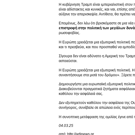
Η κυβέρνηση Τραμπ είναι ιμπεριαλιστική στον
είναι αδίστακτες και κυνικές, και ναι, επίσης
αύξανε την απερισκεψία. Αντίθετα, θα πρέπει ν
Επομένως, δεν λέω ότι βρισκόμαστε σε μια νέα 
επιστροφή στην πολιτική των μεγάλων δυν
ρωσοφοβίας.
Η Ευρώπη χρειάζεται μια εξωτερική πολιτική που
και τι πρεσβεύει, και που προσπαθεί να εμποδ
Σίγουρα δεν είναι αδύνατο η Αμερική του Τραμπ
αστειεύεται.
Η Ευρώπη χρειάζεται μια εξωτερική πολιτική. Η
συναντήσουμε στα μισά του δρόμου». Ξέρετε π
Δημιουργήστε μια ευρωπαϊκή εξωτερική πολιτική
Διακυβεύονται πραγματικά ζητήματα ασφάλειας
καθόλου την ασφάλειά σας.
Δεν εξυπηρετούν καθόλου την ασφάλεια της Ουκρ
συνήγορος, συνέβαλε σε απώλεια ενός περίπο
Η συνοπτικη μετάφραση της ομιλίας έγινε από
04.03.25
από
: http://artinews.gr