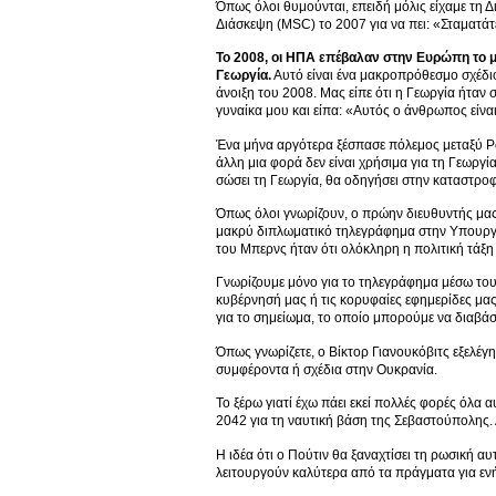
Όπως όλοι θυμούνται, επειδή μόλις είχαμε τη
Διάσκεψη (MSC) το 2007 για να πει: «Σταματάτ
Το 2008, οι ΗΠΑ επέβαλαν στην Ευρώπη το μ
Γεωργία.
Αυτό είναι ένα μακροπρόθεσμο σχέδιο
άνοιξη του 2008. Μας είπε ότι η Γεωργία ήταν
γυναίκα μου και είπα: «Αυτός ο άνθρωπος είναι
Ένα μήνα αργότερα ξέσπασε πόλεμος μεταξύ Ρω
άλλη μια φορά δεν είναι χρήσιμα για τη Γεωργ
σώσει τη Γεωργία, θα οδηγήσει στην καταστρο
Όπως όλοι γνωρίζουν, ο πρώην διευθυντής μας 
μακρύ διπλωματικό τηλεγράφημα στην Υπουργό 
του Μπερνς ήταν ότι ολόκληρη η πολιτική τάξη
Γνωρίζουμε μόνο για το τηλεγράφημα μέσω το
κυβέρνησή μας ή τις κορυφαίες εφημερίδες μας
για το σημείωμα, το οποίο μπορούμε να διαβά
Όπως γνωρίζετε, ο Βίκτορ Γιανουκόβιτς εξελέγ
συμφέροντα ή σχέδια στην Ουκρανία.
Το ξέρω γιατί έχω πάει εκεί πολλές φορές όλα
2042 για τη ναυτική βάση της Σεβαστούπολης. 
Η ιδέα ότι ο Πούτιν θα ξαναχτίσει τη ρωσική α
λειτουργούν καλύτερα από τα πράγματα για ενή