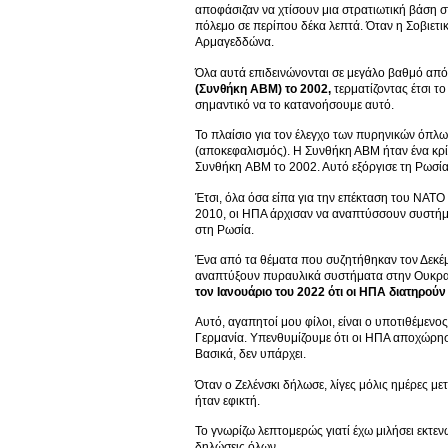
αποφάσιζαν να χτίσουν μια στρατιωτική βάση σ
πόλεμο σε περίπου δέκα λεπτά. Όταν η Σοβιετ
Αρμαγεδδώνα.
Όλα αυτά επιδεινώνονται σε μεγάλο βαθμό απ
(Συνθήκη ABM) το 2002,
τερματίζοντας έτσι τ
σημαντικό να το κατανοήσουμε αυτό.
Το πλαίσιο για τον έλεγχο των πυρηνικών όπ
(αποκεφαλισμός). Η Συνθήκη ΑΒΜ ήταν ένα κρί
Συνθήκη ABM το 2002. Αυτό εξόργισε τη Ρωσία
Έτσι, όλα όσα είπα για την επέκταση του ΝΑΤ
2010, οι ΗΠΑ άρχισαν να αναπτύσσουν συστήμα
στη Ρωσία.
Ένα από τα θέματα που συζητήθηκαν τον Δεκέμ
αναπτύξουν πυραυλικά συστήματα στην Ουκραν
τον Ιανουάριο του 2022 ότι οι ΗΠΑ διατηρού
Αυτό, αγαπητοί μου φίλοι, είναι ο υποτιθέμε
Γερμανία. Υπενθυμίζουμε ότι οι ΗΠΑ αποχώρησ
Βασικά, δεν υπάρχει.
Όταν ο Ζελένσκι δήλωσε, λίγες μόλις ημέρες με
ήταν εφικτή.
Το γνωρίζω λεπτομερώς γιατί έχω μιλήσει εκτε
δηλώσεις όλων.