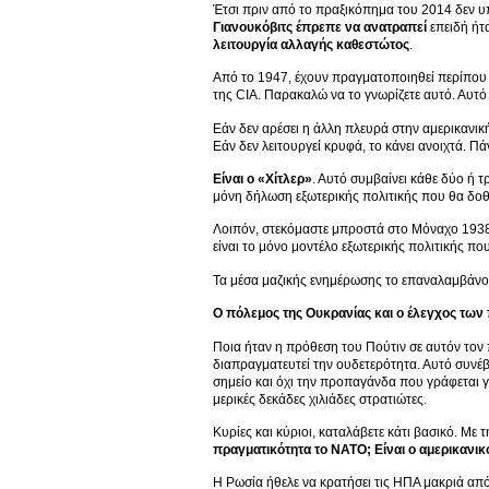
Έτσι πριν από το πραξικόπημα του 2014 δεν υ
Γιανουκόβιτς έπρεπε να ανατραπεί
επειδή ήτ
λειτουργία αλλαγής καθεστώτος
.
Από το 1947, έχουν πραγματοποιηθεί περίπο
της CIA. Παρακαλώ να το γνωρίζετε αυτό. Αυτό 
Εάν δεν αρέσει η άλλη πλευρά στην αμερικανικ
Εάν δεν λειτουργεί κρυφά, το κάνει ανοιχτά. Πάν
Είναι ο «Χίτλερ»
. Αυτό συμβαίνει κάθε δύο ή τρί
μόνη δήλωση εξωτερικής πολιτικής που θα δοθε
Λοιπόν, στεκόμαστε μπροστά στο Μόναχο 1938. 
είναι το μόνο μοντέλο εξωτερικής πολιτικής π
Τα μέσα μαζικής ενημέρωσης το επαναλαμβάνο
Ο πόλεμος της Ουκρανίας και ο έλεγχος τω
Ποια ήταν η πρόθεση του Πούτιν σε αυτόν τον
διαπραγματευτεί την ουδετερότητα. Αυτό συνέ
σημείο και όχι την προπαγάνδα που γράφεται γ
μερικές δεκάδες χιλιάδες στρατιώτες.
Κυρίες και κύριοι, καταλάβετε κάτι βασικό. Με
πραγματικότητα το ΝΑΤΟ; Είναι ο αμερικανικό
Η Ρωσία ήθελε να κρατήσει τις ΗΠΑ μακριά από 