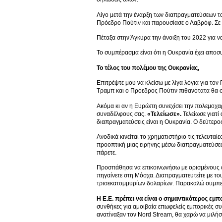
Λίγο μετά την έναρξη των διαπραγματεύσεων τ
Πρόεδρο Πούτιν και παρουσίασε ο Λαβρόφ. Σε 
Πέταξα στην Άγκυρα την άνοιξη του 2022 για ν
Το συμπέρασμα είναι ότι η Ουκρανία έχει απο
Το τέλος του πολέμου της Ουκρανίας,
Επιτρέψτε μου να κλείσω με λίγα λόγια για τον
Τραμπ και ο Πρόεδρος Πούτιν πιθανότατα θα 
Ακόμα κι αν η Ευρώπη συνεχίσει την πολεμοχα
συναδέλφους σας.
«Τελείωσε».
Τελείωσε γιατί
διαπραγματεύσεις είναι η Ουκρανία. Ο δεύτερο
Ανοδικά κινείται το χρηματιστήριο τις τελευτα
προοπτική μιας ειρήνης μέσω διαπραγματεύσεων 
πάρετε.
Προσπάθησα να επικοινωνήσω με ορισμένους α
πηγαίνετε στη Μόσχα. Διαπραγματευτείτε με το
τρισεκατομμυρίων δολαρίων. Παρακαλώ συμπε
Η Ε.Ε. πρέπει να είναι ο σημαντικότερος εμ
συνθήκες για αμοιβαία επωφελείς εμπορικές συ
ανατίναξαν τον Nord Stream, θα χαρώ να μιλήσω