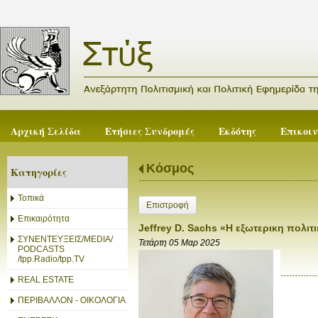
Αρχική Σελίδα
Ετήσιες Συνδρομές
Εκδότης
Επικοι
Κόσμος
Κατηγορίες
Τοπικά
Επιστροφή
Επικαιρότητα
Jeffrey D. Sachs «Η εξωτερικη πολι
ΣΥΝΕΝΤΕΥΞΕΙΣ/MEDIA/
Τετάρτη 05 Μαρ 2025
PODCASTS
/tpp.Radio/tpp.TV
REAL ESTATE
ΠΕΡΙΒΑΛΛΟΝ - ΟΙΚΟΛΟΓΙΑ