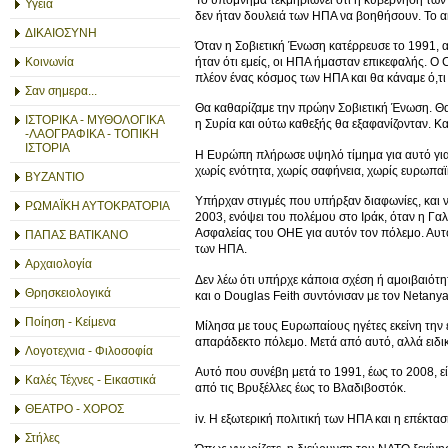
Υγεία
δεν ήταν δουλειά των ΗΠΑ να βοηθήσουν. Το α
ΔΙΚΑΙΟΣΥΝΗ
Όταν η Σοβιετική Ένωση κατέρρευσε το 1991, 
ήταν ότι εμείς, οι ΗΠΑ ήμασταν επικεφαλής. Ο 
Κοινωνία
πλέον ένας κόσμος των ΗΠΑ και θα κάναμε ό,τι
Σαν σημερα...
Θα καθαρίζαμε την πρώην Σοβιετική Ένωση. Θα
ΙΣΤΟΡΙΚΑ - ΜΥΘΟΛΟΓΙΚΑ
η Συρία και ούτω καθεξής θα εξαφανίζονταν. Κα
-ΛΑΟΓΡΑΦΙΚΑ - ΤΟΠΙΚΗ
ΙΣΤΟΡΙΑ
Η Ευρώπη πλήρωσε υψηλό τίμημα για αυτό γιατί
χωρίς ενότητα, χωρίς σαφήνεια, χωρίς ευρωπαϊ
ΒΥΖΑΝΤΙΟ
Υπήρχαν στιγμές που υπήρξαν διαφωνίες, και ν
ΡΩΜΑΪΚΗ ΑΥΤΟΚΡΑΤΟΡΙΑ
2003, ενόψει του πολέμου στο Ιράκ, όταν η Γα
Ασφαλείας του ΟΗΕ για αυτόν τον πόλεμο. Αυ
ΠΑΠΑΣ ΒΑΤΙΚΑΝΟ
των ΗΠΑ.
Αρχαιολογία
Δεν λέω ότι υπήρχε κάποια σχέση ή αμοιβαιότητ
Θρησκειολογικά
και ο Douglas Feith συντόνισαν με τον Netany
Ποίηση - Κείμενα
Μίλησα με τους Ευρωπαίους ηγέτες εκείνη την
απαράδεκτο πόλεμο. Μετά από αυτό, αλλά ειδι
Λογοτεχνια - Φιλοσοφία
Αυτό που συνέβη μετά το 1991, έως το 2008, ε
Καλές Τέχνες - Εικαστικά
από τις Βρυξέλλες έως το Βλαδιβοστόκ.
ΘΕΑΤΡΟ - ΧΟΡΟΣ
iv. Η εξωτερική πολιτική των ΗΠΑ και η επέκτ
Στήλες