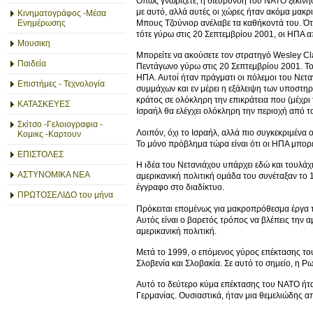
Όπως γνωρίζετε, η διεύρυνση του ΝΑΤΟ ξεκίνησ
με αυτό, αλλά αυτές οι χώρες ήταν ακόμα μακρ
Κινηματογράφος -Μέσα
Ενημέρωσης
Μπους Τζούνιορ ανέλαβε τα καθήκοντά του. Ότ
τότε γύρω στις 20 Σεπτεμβρίου 2001, οι ΗΠΑ α
Μουσικη
Μπορείτε να ακούσετε τον στρατηγό Wesley Clar
Παιδεία
Πεντάγωνο γύρω στις 20 Σεπτεμβρίου 2001. Το
ΗΠΑ. Αυτοί ήταν πράγματι οι πόλεμοι του Νετα
Επιστήμες - Τεχνολογία
συμμάχων και εν μέρει η εξάλειψη των υποστηρι
κράτος σε ολόκληρη την επικράτεια που (μέχρι 
ΚΑΤΑΣΚΕΥΕΣ
Ισραήλ θα ελέγχει ολόκληρη την περιοχή από τ
Σκίτσο -Γελοιογραφια -
Λοιπόν, όχι το Ισραήλ, αλλά πιο συγκεκριμένα 
Κομικς -Καρτουν
Το μόνο πρόβλημα τώρα είναι ότι οι ΗΠΑ μπορεί 
ΕΠΙΣΤΟΛΕΣ
Η ιδέα του Νετανιάχου υπάρχει εδώ και τουλάχ
ΑΣΤΥΝΟΜΙΚΑ ΝΕΑ
αμερικανική πολιτική ομάδα του συνέταξαν το 1
έγγραφο στο διαδίκτυο.
ΠΡΩΤΟΣΕΛΙΔΟ του μήνα
Πρόκειται επομένως για μακροπρόθεσμα έργα τω
Αυτός είναι ο βαρετός τρόπος να βλέπεις την αμ
αμερικανική πολιτική.
Μετά το 1999, ο επόμενος γύρος επέκτασης του
Σλοβενία και Σλοβακία. Σε αυτό το σημείο, η 
Αυτό το δεύτερο κύμα επέκτασης του ΝΑΤΟ ήτα
Γερμανίας. Ουσιαστικά, ήταν μια θεμελιώδης 