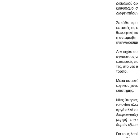
ρωμαϊκού δι
κοινοτισμό, 
διαφεντεύουν
Σε κάθε περί
σε αυτές τις
θεωρητική κα
η ανταμοιβή 
αναγνωρισιμ
Δεν ισχύει α
άγνωστους νε
εμπειρικές π
τες, στο νέο
τρόπο.
Μέσα σε αυτό
ευγενείς χάν
επιστήμης.
Νέες θεωρίες
εναντίον όλων
αργά αλλά στ
διαφωτισμός»
μορφή– στη σ
δομών εξουσί
Για τους λαο