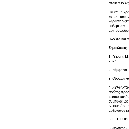
εποικισθούν 
Για να μη χρ
κατακτήσεις 
χαρακτηρίζετ
πολεμικών επ
ανατροφοδοτε
Πλούτο και σ
Σημειώσεις
1. Γιάννης Μ
2024.
2. Σύμφωνα μ
3.
Οδοφράγματ
4.
ΚΥΡΙΑΡΧΙ
πρώτες προσπ
«ευρωπαϊκός 
συνήθως ως μ
ελευθερία στ
ανθρώπου με 
5. E. J. HO
6.
Νεώτερη Ε