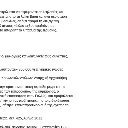
 στρώματα να στρέφονται σε λεηλασίες και
χεται από τη λαϊκή βάση και ανά περίσταση
 βασιλέως, σε ό,τι αφορά τη διεξαγωγή
. Ο αέναος κύκλος εχθροπραξιών που
το απαραίτητο λίπασμα της εξουσίας.
οι βιολογικές και κοινωνικές τους συνέπειες
,
λύπτονται» 800.000 νέες χημικές ενώσεις.
ίο Κοινωνικών Αγώνων, Αναρχική Αρχειοθήκη.
την προεπαναστατική περίοδο μέχρι και τις
εις των εκπροσώπων της κυριαρχίας, ο
νική επανάσταση στην Γαλλία), και προβάλλεται
ική κίνηση αμφισβήτησης, η οποία διεκδικούσε
, ισότητα, επαναπροσδιορισμό της σχέσης του
εζας, σελ. 425, Αθήνα 2012.
Πόλεμο
, εκδόσεις ΒΑΝΙΑΣ, Θεσσαλονίκη 1990.