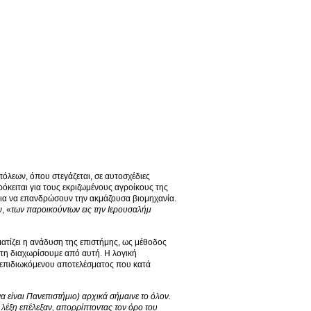
πόλεων, όπου στεγάζεται, σε αυτοσχέδιες
κειται για τους εκριζωμένους αγροίκους της
ς για να επανδρώσουν την ακμάζουσα βιομηχανία.
, «
των παροικούντων εις την Ιερουσαλήμ
ματίζει η ανάδυση της επιστήμης, ως μέθοδος
 τη διαχωρίσουμε από αυτή. Η λογική
υ επιδιωκόμενου αποτελέσματος που κατά
α είναι Πανεπιστήμιο) αρχικά σήμαινε το όλον.
 λέξη επέλεξαν, απορρίπτοντας τον όρο του