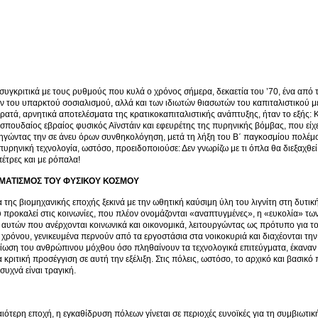
 συγκριτικά με τους ρυθμούς που κυλά ο χρόνος σήμερα, δεκαετία του ’70, ένα από
 του υπαρκτού σοσιαλισμού, αλλά και των ιδιωτών θιασωτών του καπιταλιστικού μ
ορατά, αρνητικά αποτελέσματα της κρατικοκαπιταλιστικής ανάπτυξης, ήταν το εξής: 
σπουδαίος εβραίος φυσικός Αϊνστάιν και εφευρέτης της πυρηνικής βόμβας, που είχε
ηγώντας την σε άνευ όρων συνθηκολόγηση, μετά τη λήξη του Β΄ παγκοσμίου πολέμου
υρηνική τεχνολογία, ωστόσο, προειδοποιούσε: Δεν γνωρίζω με τι όπλα θα διεξαχθεί
πέτρες και με ρόπαλα!
ΜΑΤΙΣΜΟΣ ΤΟΥ ΦΥΣΙΚΟΥ ΚΟΣΜΟΥ
 της βιομηχανικής εποχής ξεκινά με την ωθητική καύσιμη ύλη του λιγνίτη στη δυτ
 προκαλεί στις κοινωνίες, που πλέον ονομάζονται «αναπτυγμένες», η «ευκολία» 
 αυτών που ανέρχονται κοινωνικά και οικονομικά, λειτουργώντας ως πρότυπο για το
χρόνου, γενικευμένα περνούν από τα εργοστάσια στα νοικοκυριά και διαχέονται τη
ίωση του ανθρώπινου μόχθου όσο πληθαίνουν τα τεχνολογικά επιτεύγματα, έκαναν
 κριτική προσέγγιση σε αυτή την εξέλιξη. Στις πόλεις, ωστόσο, το αρχικό και βασικό
συχνά είναι τραγική.
ιότερη εποχή, η εγκαθίδρυση πόλεων γίνεται σε περιοχές ευνοϊκές για τη συμβιωτικ