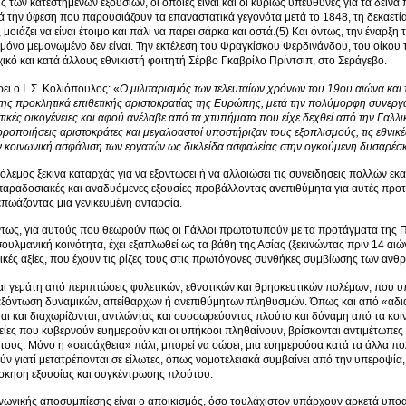
 των κατεστημένων εξουσιών, οι οποίες είναι και οι κυρίως υπεύθυνες για τα δειν
 την ύφεση που παρουσιάζουν τα επαναστατικά γεγονότα μετά το 1848, τη δεκαετία
μοιάζει να είναι έτοιμο και πάλι να πάρει σάρκα και οστά.(5) Και όντως, την έναρξ
μόνο μεμονωμένο δεν είναι. Την εκτέλεση του Φραγκίσκου Φερδινάνδου, του οίκο
ικό και κατά άλλους εθνικιστή φοιτητή Σέρβο Γκαβρίλο Πρίντσιπ, στο Σεράγεβο.
ι ο Ι. Σ. Κολιόπουλος: «
Ο μιλιταρισμός των τελευταίων χρόνων του 19ου αιώνα και 
ης προκλητικά επιθετικής αριστοκρατίας της Ευρώπης, μετά την πολύμορφη συνεργα
τικές οικογένειες και αφού ανέλαβε από τα χτυπήματα που είχε δεχθεί από την Γαλλ
οποιήσεις αριστοκράτες και μεγαλοαστοί υποστήριζαν τους εξοπλισμούς, τις εθνικές δ
ν κοινωνική ασφάλιση των εργατών ως δικλείδα ασφαλείας στην ογκούμενη δυσαρέσκε
λεμος ξεκινά καταρχάς για να εξοντώσει ή να αλλοιώσει τις συνειδήσεις πολλών 
 παραδοσιακές και αναδυόμενες εξουσίες προβάλλοντας ανεπιθύμητα για αυτές προ
επωάζοντας μια γενικευμένη ανταρσία.
ως, για αυτούς που θεωρούν πως οι Γάλλοι πρωτοτυπούν με τα προτάγματα της Π
ουλμανική κοινότητα, έχει εξαπλωθεί ως τα βάθη της Ασίας (ξεκινώντας πριν 14 αιώ
θικές αξίες, που έχουν τις ρίζες τους στις πρωτόγονες συνθήκες συμβίωσης των αν
ναι γεμάτη από περιπτώσεις φυλετικών, εθνοτικών και θρησκευτικών πολέμων, που 
εξόντωση δυναμικών, απείθαρχων ή ανεπιθύμητων πληθυσμών. Όπως και από «αδιαν
αι και διαχωρίζονται, αντλώντας και συσσωρεύοντας πλούτο και δύναμη από τα κο
τείες που κυβερνούν ευημερούν και οι υπήκοοι πληθαίνουν, βρίσκονται αντιμέτωπε
 τους. Μόνο η «σεισάχθεια» πάλι, μπορεί να σώσει, μια ευημερούσα κατά τα άλλα π
ν γιατί μετατρέπονται σε είλωτες, όπως νομοτελειακά συμβαίνει από την υπεροψία,
σκηση εξουσίας και συγκέντρωσης πλούτου.
νωνικής αποσυμπίεσης είναι ο αποικισμός, όσο τουλάχιστον υπάρχουν αρκετά υπο