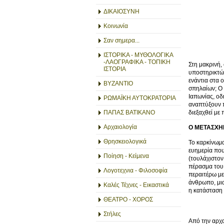
ΔΙΚΑΙΟΣΥΝΗ
Κοινωνία
Σαν σημερα...
ΙΣΤΟΡΙΚΑ - ΜΥΘΟΛΟΓΙΚΑ
-ΛΑΟΓΡΑΦΙΚΑ - ΤΟΠΙΚΗ
Στη μακρινή,
ΙΣΤΟΡΙΑ
υποστηρικτών
ενάντια στα 
ΒΥΖΑΝΤΙΟ
σπηλαίων; Ο 
Ιαπωνίας, οδ
ΡΩΜΑΪΚΗ ΑΥΤΟΚΡΑΤΟΡΙΑ
αναπτύξουν π
διεξαχθεί με 
ΠΑΠΑΣ ΒΑΤΙΚΑΝΟ
Αρχαιολογία
Ο ΜΕΤΑΣΧΗ
Θρησκειολογικά
Το καρκίνωμα
ευημερία που
Ποίηση - Κείμενα
(τουλάχιστον
πέρασμα του 
Λογοτεχνια - Φιλοσοφία
περαιτέρω με
άνθρωπο, μια
Καλές Τέχνες - Εικαστικά
η κατάσταση 
ΘΕΑΤΡΟ - ΧΟΡΟΣ
Στήλες
Από την αρχα