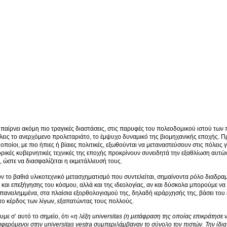
 παίρνει ακόμη πιο τραγικές διαστάσεις, στις παρυφές του πολεοδομικού ιστού των 
ις το ανερχόμενο προλεταριάτο, το έμψυχο δυναμικό της βιομηχανικής εποχής. Πρό
 οποίοι, με πιο ήπιες ή βίαιες πολιτικές, εξωθούνται να μεταναστεύσουν στις πόλει
ρικές κυβερνητικές τεχνικές της εποχής προκρίνουν συνειδητά την εξαθλίωση αυτών
, ώστε να διασφαλίζεται η εκμετάλλευσή τους.
ν το βαθιά υλικοτεχνικό μετασχηματισμό που συντελείται, σημαίνοντα ρόλο διαδρα
 και επεξήγησης του κόσμου, αλλά και της ιδεολογίας, αν και δύσκολα μπορούμε να
επανειλημμένα, στα πλαίσια εξορθολογισμού της, δηλαδή ιεράρχησής της, βάσει το
 το κέρδος των λίγων, εξαπατώντας τους πολλούς.
με σ’ αυτό το σημείο, ότι «
η λέξη
universitas
(η μετάφραση της οποίας επικράτησε ν
αφερόμενοι στην
universitas
vestra
συμπεριλάμβαναν το σύνολο τον πιστών. Την ίδια