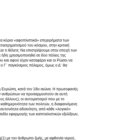
 τα κύρια «αφοπλιστικά» επιχειρήματα των
ετασχηματισμού του κόσμου, στην κριτική
Και τι θέλετε; Να επιστρέψουμε στην εποχή των
 ήδη χρησιμοποιηθεί σε δύο πόλεις της
 και αφού είχαν καταφέρει και οι Ρώσοι να
 ο Γ΄ παγκόσμιος πόλεμος, όμως ο Δ΄ θα
ική Ευρώπη, κατά τον 18ο αιώνα. Η πρωτοφανής
των ανθρώπων να προσαρμοστούν σε αυτή
υς άλλους), οι αυτοματισμοί που με το
ν καθημερινότητα των πολιτών, η διαφαινόμενη
 αυτονόητα αδιανόητη, από κάθε «λογικό»
 πεδίο εφαρμογής των καπιταλιστικών εξελίξεων,
ή(1) με τον άνθρωπο ζωής, με αφθονία νερού,