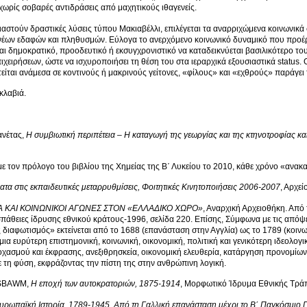
χωρίς σοβαρές αντιδράσεις από μαχητικούς ιθαγενείς.
ειαστούν δραστικές λύσεις τύπου Μακιαβέλλι, επιλέγεται τα αναρριχώμενα κοινωνικά
νέων εδαφών και πληθυσμών. Εύλογα το ανερχόμενο κοινωνικό δυναμικό που προέρ
αι δημοκρατικό, προοδευτικό ή εκσυγχρονιστικό να καταδεικνύεται βασιλικότερο του
ιχειρήσεων, ώστε να ισχυροποιήσει τη θέση του στα ιεραρχικά εξουσιαστικά status
ίται ανάμεσα σε κοντινούς ή μακρινούς γείτονες, «φίλους» και «εχθρούς» παράγει 
κλαβιά.
ανέτας,
Η συμβιωτική περιπέτεια – Η καταγωγή της γεωργίας και της κτηνοτροφίας και 
ε τον πρόλογο του βιβλίου της Χημείας της Β΄ Λυκείου το 2010, κάθε χρόνο «ανακα
α στις εκπαιδευτικές μεταρρυθμίσεις, Φοιτητικές Κινητοποιήσεις 2006-2007
, Αρχε
Α ΚΑΙ ΚΟΙΝΩΝΙΚΟΙ ΑΓΩΝΕΣ ΣΤΟΝ «ΕΛΛΑΔΙΚΟ ΧΩΡΟ»
, Αναρχική Αρχειοθήκη. Από 
άθειες ίδρυσης εθνικού κράτους-1996, σελίδα 220. Επίσης, Σύμφωνα με τις απόψ
διαφωτισμός» εκτείνεται από το 1688 (επανάσταση στην Αγγλία) ως το 1789 (κοινω
ια ευρύτερη επιστημονική, κοινωνική, οικονομική, πολιτική και γενικότερη ιδεολογ
οχασμού και έκφρασης, ανεξιθρησκεία, οικονομική ελευθερία, κατάργηση προνομίων
τη φύση, εκφράζοντας την πίστη της στην ανθρώπινη λογική.
BSBAWM,
Η εποχή των αυτοκρατοριών, 1875-1914
, Μορφωτικό Ίδρυμα Εθνικής Τράπ
υρωπαϊκή Ιστορία, 1789-1945, Από τη Γαλλική επανάσταση μέχρι το Β΄ Παγκόσμιο 