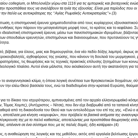
καίου
collegium
, οι Μπολονέζοι γύρω στα 1116 για τις εμπορικές και βιοτεχνικές εν
στην προσπάθεια τους να αναλάβουν τα ηνία της εξουσίας. Είναι μια περίοδος που οι
 την Ιταλία ως αυτοκράτορες της ‘‘Αγίας Ρωμαϊκής Αυτοκρατορίας’’
».(3)
πτωση, η επιστημονική έρευνα χρηματοδοτείται από τους κυρίαρχους εξουσιαστικ
 συνθήκες πριν πάρουν την μεταγενέστερη μορφή τους, το κράτος και το κεφάλαιο. Σ
ι ιδεαλιστική επιστημονική έρευνα, μέσω των πανεπιστημιακών ιδρυμάτων, βάζοντας
των σπουδαίων ερευνητών, επιστημόνων και διανοουμένων, που πρυτανεύουν τις γνωσι
ότητα.
υτό, βέβαια, για όλους, μιας και δημιουργείται, ένα νέο πεδίο δόξης λαμπρό, άκρως 
ροκουβαλητές, αχθοφόρους της γνώσης, που κάνουν τη δουλειά του μυρμηγκιού, μ
αρατηρήσεις, τις θεωρήσεις και τις τεχνικές πρακτικές επίλυσης ζητημάτων των κοιν
 ιδεολογικό πλαίσιο. Αυτοί είναι μάλιστα, που εκλαϊκεύουν αυτή την ακατανόητη για
 το αναγεννησιακό κλίμα, η όποια λογική συνέπεια των θρησκευτικών δογμάτων, σύν
ουν την ελέω Θεού βασιλεία τους, ενώ τα διαδεδομένα στην κραταιά Ευρώπη, θαύμα
 για το δίκαιο του ισχυρότερου, εμπνευσμένες από τον αρχαίο ελληνορωμαϊκό κόσμ
, Τόμας Χομπς), (Αντίχριστος – Νίτσε), που δεν είχε διαβρωθεί από τα ταπεινά κίνητ
αθερά από τη δικαιοδοσία του Θεού και των εντολοδόχων του επί της γης. «
Ενώ ο α
, αποτέλεσε μια κίνηση «κορυφών», που πρόβαλε τα βασικά αιτήματα της ανασυγκρο
ύγκρουση της με το παλιό καθεστώς, αποτελώντας μια προσπάθεια θεωρητικής επ
ας, απέναντι σε ένα σύστημα που, με τις παλιές δομές, ήδη κατέρρεε
».(4)
ύς, η αναθεώρηση της λογικής και της μεθόδου, εκτός από εργαλεία βελτίωσης έργου, 