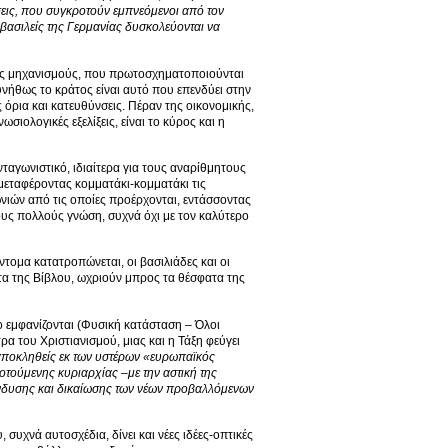
ώσεις, που συγκροτούν εμπνεόμενοι από τον
 βασιλείς της Γερμανίας δυσκολεύονται να
ούς μηχανισμούς, που πρωτοσχηματοποιούνται
υνήθως το κράτος είναι αυτό που επενδύει στην
 όρια και κατευθύνσεις. Πέραν της οικονομικής,
ολογικές εξελίξεις, είναι το κύρος και η
ανταγωνιστικό, ιδιαίτερα για τους αναρίθμητους
εταφέροντας κομματάκι-κομματάκι τις
ωνιών από τις οποίες προέρχονται, εντάσσοντας
 τους πολλούς γνώση, συχνά όχι με τον καλύτερο
τομα κατατροπώνεται, οι βασιλιάδες και οι
τα της Βίβλου, ωχριούν μπρος τα θέσφατα της
ο εμφανίζονται (Φυσική κατάσταση – Όλοι
ρα του Χριστιανισμού, μιας και η Τάξη φεύγει
ποκληθείς εκ των υστέρων «ευρωπαϊκός
τούμενης κυριαρχίας –με την αστική της
ένδυσης και δικαίωσης των νέων προβαλλόμενων
συχνά αυτοσχέδια, δίνει και νέες ιδέες-οπτικές