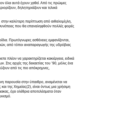
 όλα αυτά έχουν χαθεί. Από τις πρώιμες
ριορίζουν, δηλητηριάζουν και τελικά
ι στην καλύτερη περίπτωση από αιθαλομίχλη,
 συνέπειες που θα επαναληφθούν πολλές φορές
ρίδια. Πρωτόγνωρες ασθένειες εμφανίζονται,
ταμών, από τόποι αναπαραγωγής της υδρόβιας
πε πλέον να χαρακτηρίζεται κακιέργεια, ειδικά
 Στις αρχές της δεκαετίας του ’90, μόλις ένα
ύζουν από τις πιο απόκρημνες,
ινη παρουσία στην ύπαιθρο, αναμένεται να
και της Χημείας(2), είναι όντως μια χρήσιμη
μακας, έχει ολέθρια αποτελέσματα όταν
ωνισμό.