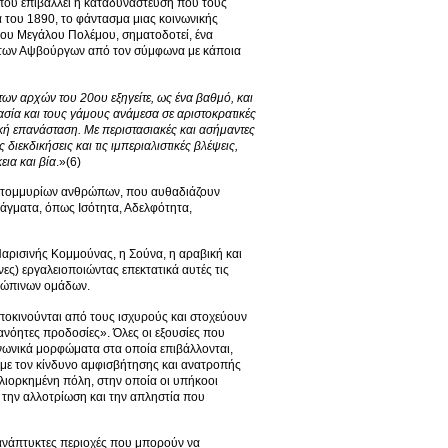
ά που επιβάλλει η καταδυνάστευση που τους
 του 1890, το φάντασμα μιας κοινωνικής
η του Μεγάλου Πολέμου, σηματοδοτεί, ένα
υ των Αψβούργων από τον σύμφωνα με κάποια
των αρχών του 20ου εξηγείτε, ως ένα βαθμό, και
σία και τους γάμους ανάμεσα σε αριστοκρατικές
ική επανάσταση. Με περιστασιακές και ασήμαντες
ιεκδικήσεις και τις ιμπεριαλιστικές βλέψεις,
ια και βία
.»(6)
εκατομμυρίων ανθρώπων, που αυθαδιάζουν
τάγματα, όπως Ισότητα, Αδελφότητα,
αρισινής Κομμούνας, η Σούνα, η αραβική και
νες) εργαλειοποιώντας επεκτατικά αυτές τις
θρώπινων ομάδων.
υποκινούνται από τους ισχυρούς και στοχεύουν
όητες προδοσίες». Όλες οι εξουσίες που
ινωνικά μορφώματα στα οποία επιβάλλονται,
ς με τον κίνδυνο αμφισβήτησης και ανατροπής
ολιορκημένη πόλη, στην οποία οι υπήκοοι
 την αλλοτρίωση και την απληστία που
ανάπτυκτες περιοχές που μπορούν να