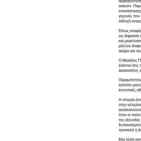
αμφισβήτησης
ασκούν. Παρά
επανάστασης 
γεγονός που 
εκδοχή αναρχ
Όπως αναφέρε
ως έκφραση τ
και μεγαλοασ
μάλλον διαφορ
ακόμη και τη
Ο Μεγάλος Πό
ενάντια στις
Δικαιοσύνη, 
Παρεμπιπτόντ
κατόπιν μουσ
κοινοτικές η
Η ιστορία εί
στην αλληλο
αναδεικνύοντ
όταν οι πολι
της εξουσίας
δυσανασχετού
προκαλεί η ά
Μια λύση κοι