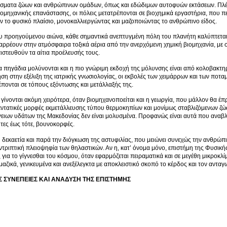
σματα ζώων και ανθρώπινων ομάδων, όπως και εδώδιμων αυτοφυών εκτάσεων. Πλέον
ιομηχανικής επανάστασης, οι πόλεις μετατρέπονται σε βιοχημικά εργαστήρια, που πε
 το φυσικό πλαίσιο, μονοκαλλιεργώντας και μαζοποιώντας το ανθρώπινο είδος.
ου προηγούμενου αιώνα, κάθε σημαντικά ανεπτυγμένη πόλη του πλανήτη καλύπτετα
αρρέουν στην ατμόσφαιρα τοξικά αέρια από την ανερχόμενη χημική βιομηχανία, με
πιστευθούν τα αίτια προέλευσής τους.
τα πηγάδια μολύνονται και η πιο γνώριμη εκδοχή της μόλυνσης είναι από κολοβακτη
ση στην εξέλιξη της ιατρικής γνωσιολογίας, οι εκβολές των χειμάρρων και των πο
έπονται σε τόπους εξόντωσης και μετάλλαξής της.
γίνονται ακόμη χειρότερα, όταν βιομηχανοποείται και η γεωργία, που μάλλον θα έπρε
ντατικές μορφές εκμετάλλευσης τύπου θερμοκηπίων και μονίμως σταβλιζόμενων ζώων.
ειων υδάτων της Μακεδονίας δεν είναι μολυσμένα. Προφανώς είναι αυτά που αναβλ
τες έως τότε, βουνοκορφές.
 δεκαετία και παρά την διόγκωση της αστυφιλίας, που μειώνει συνεχώς την ανθρώπ
υντριπτική πλειοψηφία των θηλαστικών. Αν η, κατ’ όνομα μόνο, επιστήμη της Φυσικής 
για το γίγνεσθαι του κόσμου, όταν εφαρμόζεται πειραματικά και σε μεγέθη μικροκλί
μαζικά, γενικευμένα και ανεξέλεγκτα με αποκλειστικό σκοπό το κέρδος και τον ανταγ
Σ ΣΥΝΕΠΕΙΕΣ
ΚΑΙ ΑΝΑΔΥΣΗ ΤΗΣ ΕΠΙΣΤΗΜΗΣ