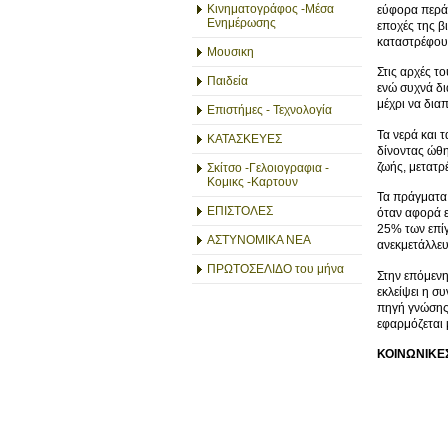
Κινηματογράφος -Μέσα
εύφορα περά
Ενημέρωσης
εποχές της β
καταστρέφουν
Μουσικη
Στις αρχές τ
Παιδεία
ενώ συχνά δι
μέχρι να δια
Επιστήμες - Τεχνολογία
Τα νερά και 
ΚΑΤΑΣΚΕΥΕΣ
δίνοντας ώθη
ζωής, μετατρ
Σκίτσο -Γελοιογραφια -
Κομικς -Καρτουν
Τα πράγματα 
ΕΠΙΣΤΟΛΕΣ
όταν αφορά ε
25% των επίγ
ΑΣΤΥΝΟΜΙΚΑ ΝΕΑ
ανεκμετάλλευ
ΠΡΩΤΟΣΕΛΙΔΟ του μήνα
Στην επόμενη
εκλείψει η σ
πηγή γνώσης 
εφαρμόζεται 
ΚΟΙΝΩΝΙΚΕ