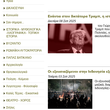
Υγεία
ΔΙΚΑΙΟΣΥΝΗ
Κοινωνία
Ενάντια στον δικτάτορα Τραμπ, η ι
Δευτέρα 08 Σεπ 2025
Σαν σημερα...
του Γιώργο
Τραμπ που 
ΙΣΤΟΡΙΚΑ - ΜΥΘΟΛΟΓΙΚΑ
Πολιτείες,
-ΛΑΟΓΡΑΦΙΚΑ - ΤΟΠΙΚΗ
ακολουθούμ
ΙΣΤΟΡΙΑ
ΒΥΖΑΝΤΙΟ
ΡΩΜΑΪΚΗ ΑΥΤΟΚΡΑΤΟΡΙΑ
ΠΑΠΑΣ ΒΑΤΙΚΑΝΟ
Αρχαιολογία
Οι εξουσιαζόμενοι στην Ινδονησία εξ
Θρησκειολογικά
Τετάρτη 03 Σεπ 2025
Ποίηση - Κείμενα
Οι εξουσια
μαζικές δι
Λογοτεχνια - Φιλοσοφία
Ινδονησία)
Καλές Τέχνες - Εικαστικά
ΘΕΑΤΡΟ - ΧΟΡΟΣ
Στήλες