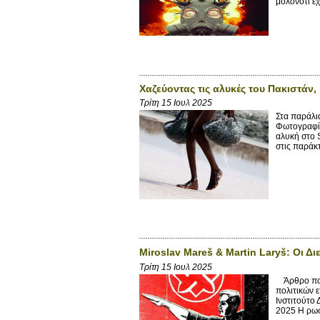
μολονότι έχ
Χαζεύοντας τις αλυκές του Πακιστάν, 
Τρίτη 15 Ιουλ 2025
Στα παράλι
Φωτογραφίε
αλυκή στο 
στις παράκτ
Miroslav Mareš & Martin Laryš: Οι Δ
Τρίτη 15 Ιουλ 2025
Άρθρο που 
πολιτικών 
Ινστιτούτο
2025 Η ρωσι