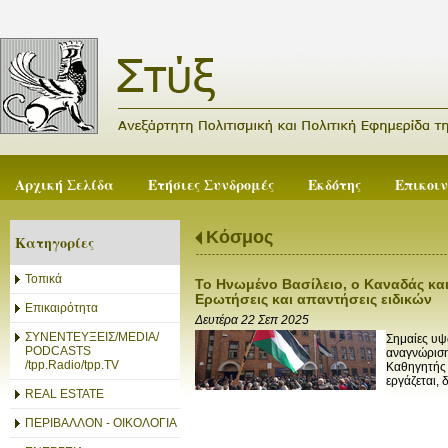
Αρχική Σελίδα
Ετήσιες Συνδρομές
Εκδότης
Επικοι
Κόσμος
Κατηγορίες
Τοπικά
Το Ηνωμένο Βασίλειο, ο Καναδάς και 
Ερωτήσεις και απαντήσεις ειδικών
Επικαιρότητα
Δευτέρα 22 Σεπ 2025
ΣΥΝΕΝΤΕΥΞΕΙΣ/MEDIA/
Σημαίες υψ
PODCASTS
αναγνώρισ
/tpp.Radio/tpp.TV
Καθηγητής 
εργάζεται, 
REAL ESTATE
ΠΕΡΙΒΑΛΛΟΝ - ΟΙΚΟΛΟΓΙΑ