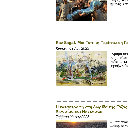
Γάζας, με π
ημέρες. Απ
Raz Segal: Μια Τυπική Περίπτωση Γ
Κυριακή 03 Αυγ 2025
Άρθρο που 
Segal είνα
Στόκτον. Μ
Ισραήλ διέτα
Η καταστροφή στη Λωρίδα της Γάζας
Χιροσίμα και Ναγκασάκι
Σάββατο 02 Αυγ 2025
«Είπα στον
«διαφωνία»