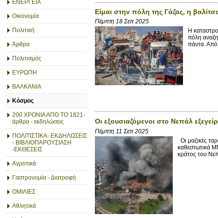
ΕΝΕΡΓΕΙΑ
Είμαι στην πόλη της Γάζας, η βαλίτσ
Οικονομία
Πέμπτη 18 Σεπ 2025
Πολιτική
Η καταστρο
πόλη αναζη
Άρθρα
πάντα. Από
Πολιτισμός
ΕΥΡΩΠΗ
ΒΑΛΚΑΝΙΑ
Κόσμος
200 ΧΡΟΝΙΑ ΑΠΟ ΤΟ 1821-
Οι εξουσιαζόμενοι στο Νεπάλ εξεγείρ
άρθρα - εκδηλώσεις
Πέμπτη 11 Σεπ 2025
ΠΟΛΙΤΙΣΤΙΚΑ- ΕΚΔΗΛΩΣΕΙΣ
Οι μαζικές ταρ
- ΒΙΒΛΙΟΠΑΡΟΥΣΙΑΣΗ
καθεστωτικά ΜΜ
-ΕΚΘΕΣΕΙΣ
κράτος του Νεπ
Αγροτικά
Γαστρονομία - Διατροφή
ΟΜΙΛΙΕΣ
Αθλητικά