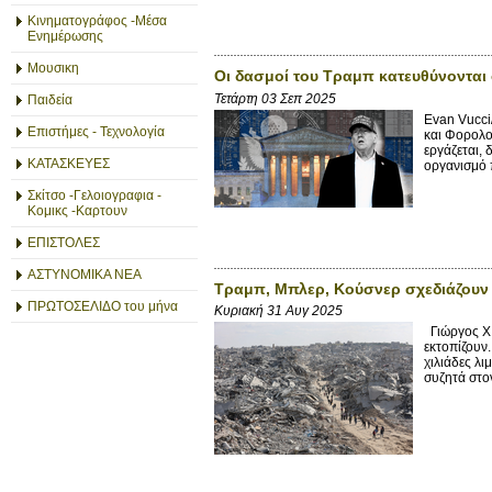
Κινηματογράφος -Μέσα
Ενημέρωσης
Μουσικη
Οι δασμοί του Τραμπ κατευθύνονται
Τετάρτη 03 Σεπ 2025
Παιδεία
Evan Vucci
Επιστήμες - Τεχνολογία
και Φορολο
εργάζεται, 
ΚΑΤΑΣΚΕΥΕΣ
οργανισμό 
Σκίτσο -Γελοιογραφια -
Κομικς -Καρτουν
ΕΠΙΣΤΟΛΕΣ
ΑΣΤΥΝΟΜΙΚΑ ΝΕΑ
Τραμπ, Μπλερ, Κούσνερ σχεδιάζουν 
ΠΡΩΤΟΣΕΛΙΔΟ του μήνα
Κυριακή 31 Αυγ 2025
Γιώργος X.
εκτοπίζουν
χιλιάδες λι
συζητά στον