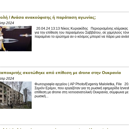
ολή / Ανάσα ανακούφισης ή παράταση αγωνίας;
Απρ 2024
20.04.24 13:13 Νίκος Κυριακίδης Περιορισμένης κλίμακας κ
για την επίθεση του περασμένου Σαββάτου, σε χαμηλούς τόν
παραμένει το ερώτημα αν ο κόσμος μπορεί να πάρει μια ανάσ
αποκριτής σκοτώθηκε από επίθεση με drone στην Ουκρανία
Απρ 2024
Φωτογραφία αρχείου | AP Photo/Evgeniy Maloletka, File 2
Σεμιόν Ερέμιν, που εργαζόταν για τη ρωσική εφημερίδα Izve
επίθεση με drone στη νοτιοανατολική Ουκρανία, σύμφωνα με 
ρωσική...