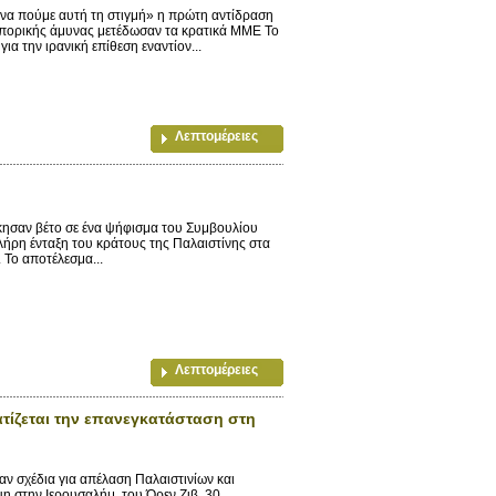
α πούμε αυτή τη στιγμή» η πρώτη αντίδραση
οπορικής άμυνας μετέδωσαν τα κρατικά ΜΜΕ Το
α την ιρανική επίθεση εναντίον...
Λεπτομέρειες
κησαν βέτο σε ένα ψήφισμα του Συμβουλίου
λήρη ένταξη του κράτους της Παλαιστίνης στα
Το αποτέλεσμα...
Λεπτομέρειες
ατίζεται την επανεγκατάσταση στη
ν σχέδια για απέλαση Παλαιστινίων και
η στην Ιερουσαλήμ. του Όρεν Ζιβ, 30