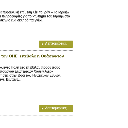
αυλική επίθεση λέει το Ιράν – Το Ισραήλ
οι πληροφορίες για το χτύπημα του Ισραήλ στο
σκήνιο ένα σκληρό παιγνίδι...
Λεπτομέρειες
 τον ΟΗΕ, επέβαλε η Ουάσιγκτον
ωμένες Πολιτείες επέβαλαν πρόσθετους
υπουργού Εξωτερικών Χοσεΐν Αμίρ-
ντήσεις στην έδρα των Ηνωμένων Εθνών,
τ, Βεντάντ...
Λεπτομέρειες