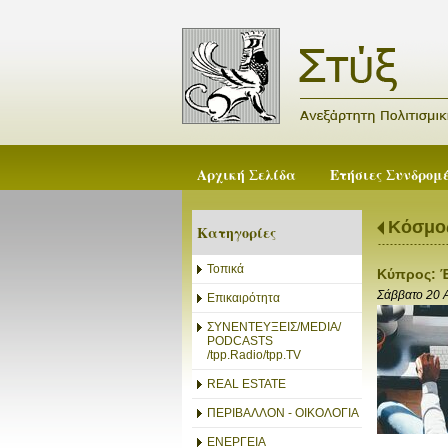
Αρχική Σελίδα
Ετήσιες Συνδρομ
Κόσμο
Κατηγορίες
Τοπικά
Κύπρος: Έ
Σάββατο 20 
Επικαιρότητα
ΣΥΝΕΝΤΕΥΞΕΙΣ/MEDIA/
PODCASTS
/tpp.Radio/tpp.TV
REAL ESTATE
ΠΕΡΙΒΑΛΛΟΝ - ΟΙΚΟΛΟΓΙΑ
ΕΝΕΡΓΕΙΑ