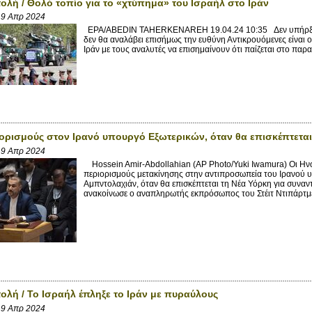
ολή / Θολό τοπίο για το «χτύπημα» του Ισραήλ στο Ιράν
19 Απρ 2024
EPA/ABEDIN TAHERKENAREH 19.04.24 10:35 Δεν υπήρξε πυρ
δεν θα αναλάβει επισήμως την ευθύνη Αντικρουόμενες είναι 
Ιράν με τους αναλυτές να επισημαίνουν ότι παίζεται στο παρα
ορισμούς στον Ιρανό υπουργό Εξωτερικών, όταν θα επισκέπτεται
19 Απρ 2024
Hossein Amir-Abdollahian (AP Photo/Yuki Iwamura) Οι Ην
περιορισμούς μετακίνησης στην αντιπροσωπεία του Ιρανού 
Αμπντολαχιάν, όταν θα επισκέπτεται τη Νέα Υόρκη για συνα
ανακοίνωσε ο αναπληρωτής εκπρόσωπος του Στέιτ Ντιπάρτμεν
ολή / Το Ισραήλ έπληξε το Ιράν με πυραύλους
19 Απρ 2024