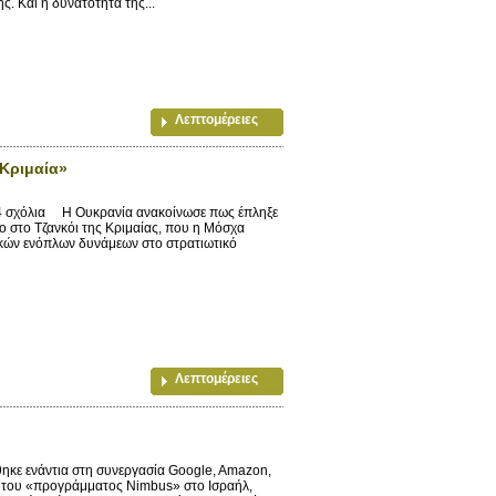
. Και η δυνατότητά της...
Λεπτομέρειες
Κριμαία»
8 4 σχόλια Η Ουκρανία ανακοίνωσε πως έπληξε
ιο στο Τζανκόι της Κριμαίας, που η Μόσχα
κών ενόπλων δυνάμεων στο στρατιωτικό
Λεπτομέρειες
κε ενάντια στη συνεργασία Google, Amazon,
, του «προγράμματος Nimbus» στο Ισραήλ,