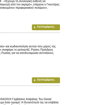
 «Έχουμε τη συλλογική ευθύνη να
περιοχή από τον γκρεμό», επέμεινε ο Γκουτέρες
γενικευμένου περιφερειακού πολέμου»,
Λεπτομέρειες
ση» και κωδικοποίηση αυτών που μέρος της
ς» αναφέρει το ρεπορτάζ. Ρώσος Πρόεδρος
ης Ρωσίας για να αποδυναμώσει αντιπάλους
Λεπτομέρειες
8/04/2024 Γερβάσιος Καψάλας Του David
υμε έναν ορισμό: Η δυνατότητά της να επιβάλει