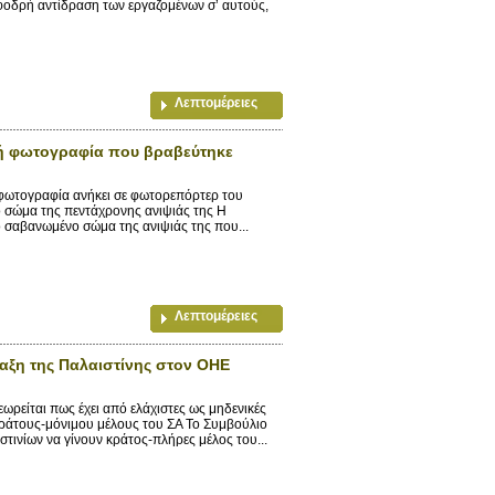
σφοδρή αντίδραση των εργαζομένων σ’ αυτούς,
Λεπτομέρειες
ική φωτογραφία που βραβεύτηκε
ογραφία ανήκει σε φωτορεπόρτερ του
χο σώμα της πεντάχρονης ανιψιάς της Η
ο σαβανωμένο σώμα της ανιψιάς της που...
Λεπτομέρειες
αξη της Παλαιστίνης στον ΟΗΕ
είται πως έχει από ελάχιστες ως μηδενικές
 κράτους-μόνιμου μέλους του ΣΑ Το Συμβούλιο
τινίων να γίνουν κράτος-πλήρες μέλος του...