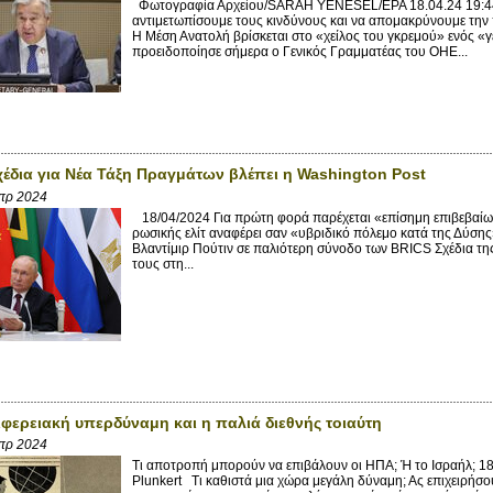
Φωτογραφία Αρχείου/SARAH YENESEL/EPA 18.04.24 19:44
αντιμετωπίσουμε τους κινδύνους και να απομακρύνουμε την 
Η Μέση Ανατολή βρίσκεται στο «χείλος του γκρεμού» ενός «
προειδοποίησε σήμερα ο Γενικός Γραμματέας του ΟΗΕ...
έδια για Νέα Τάξη Πραγμάτων βλέπει η Washington Post
πρ 2024
18/04/2024 Για πρώτη φορά παρέχεται «επίσημη επιβεβαίω
ρωσικής ελίτ αναφέρει σαν «υβριδικό πόλεμο κατά της Δύση
Βλαντίμιρ Πούτιν σε παλιότερη σύνοδο των BRICS Σχέδια τ
τους στη...
ιφερειακή υπερδύναμη και η παλιά διεθνής τοιαύτη
πρ 2024
Τι αποτροπή μπορούν να επιβάλουν οι ΗΠΑ; Ή το Ισραήλ; 1
Plunkert Τι καθιστά μια χώρα μεγάλη δύναμη; Ας επιχειρήσο