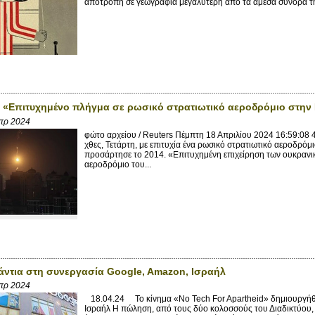
αποτροπή σε γεωγραφία μεγαλύτερη από τα άμεσα σύνορά της
 «Επιτυχημένο πλήγμα σε ρωσικό στρατιωτικό αεροδρόμιο στην 
πρ 2024
φώτο αρχείου / Reuters Πέμπτη 18 Απριλίου 2024 16:59:0
χθες, Τετάρτη, με επιτυχία ένα ρωσικό στρατιωτικό αεροδρόμ
προσάρτησε το 2014. «Επιτυχημένη επιχείρηση των ουκρανι
αεροδρόμιο του...
άντια στη συνεργασία Google, Amazon, Ισραήλ
πρ 2024
18.04.24 Το κίνημα «No Tech For Apartheid» δημιουργήθη
Ισραήλ Η πώληση, από τους δύο κολοσσούς του Διαδικτύου