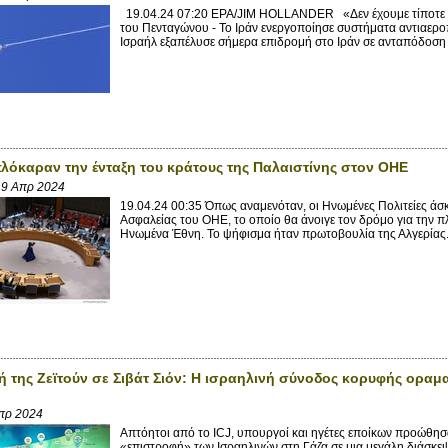
19.04.24 07:20 EPA/JIM HOLLANDER «Δεν έχουμε τίποτε ν
του Πενταγώνου - Το Ιράν ενεργοποίησε συστήματα αντιαερ
Ισραήλ εξαπέλυσε σήμερα επιδρομή στο Ιράν σε ανταπόδοση γι
λόκαραν την ένταξη του κράτους της Παλαιστίνης στον ΟΗΕ
19 Απρ 2024
19.04.24 00:35 Όπως αναμενόταν, οι Ηνωμένες Πολιτείες άσ
Ασφαλείας του ΟΗΕ, το οποίο θα άνοιγε τον δρόμο για την π
Ηνωμένα Έθνη. Το ψήφισμα ήταν πρωτοβουλία της Αλγερίας. 
 της Ζεϊτούν σε Σιβάτ Σιόν: Η ισραηλινή σύνοδος κορυφής οραμ
πρ 2024
Απτόητοι από το ICJ, υπουργοί και ηγέτες εποίκων προώθησα
«επιστροφή» των Ισραηλινών στη Γάζα σε μια μεγάλη διάσκεψ