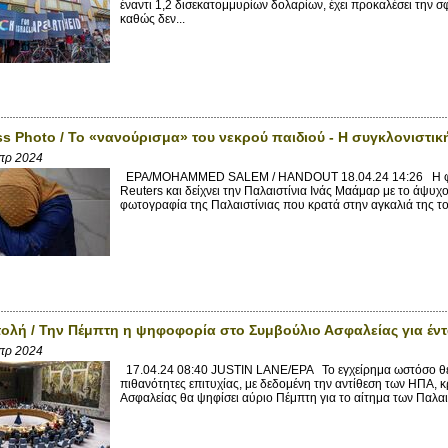
έναντι 1,2 δισεκατομμυρίων δολαρίων, έχει προκαλέσει την 
καθώς δεν...
ss Photo / Το «νανούρισμα» του νεκρού παιδιού - Η συγκλονιστ
πρ 2024
EPA/MOHAMMED SALEM / HANDOUT 18.04.24 14:26 Η φωτ
Reuters και δείχνει την Παλαιστίνια Ινάς Μαάμαρ με το άψυ
φωτογραφία της Παλαιστίνιας που κρατά στην αγκαλιά της τ
ολή / Την Πέμπτη η ψηφοφορία στο Συμβούλιο Ασφαλείας για έντ
Απρ 2024
17.04.24 08:40 JUSTIN LANE/EPA Το εγχείρημα ωστόσο θεωρ
πιθανότητες επιτυχίας, με δεδομένη την αντίθεση των ΗΠΑ,
Ασφαλείας θα ψηφίσει αύριο Πέμπτη για το αίτημα των Παλαισ