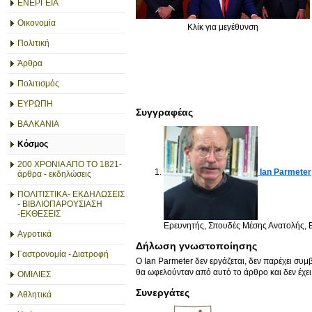
ΕΝΕΡΓΕΙΑ
Οικονομία
Κλίκ για μεγέθυνση
Πολιτική
Άρθρα
Πολιτισμός
ΕΥΡΩΠΗ
Συγγραφέας
ΒΑΛΚΑΝΙΑ
Κόσμος
200 ΧΡΟΝΙΑ ΑΠΟ ΤΟ 1821-
Ian Parmeter
άρθρα - εκδηλώσεις
ΠΟΛΙΤΙΣΤΙΚΑ- ΕΚΔΗΛΩΣΕΙΣ
- ΒΙΒΛΙΟΠΑΡΟΥΣΙΑΣΗ
-ΕΚΘΕΣΕΙΣ
Ερευνητής, Σπουδές Μέσης Ανατολής, Εθ
Αγροτικά
Δήλωση γνωστοποίησης
Γαστρονομία - Διατροφή
Ο Ian Parmeter δεν εργάζεται, δεν παρέχει συμ
θα ωφελούνταν από αυτό το άρθρο και δεν έχε
ΟΜΙΛΙΕΣ
Συνεργάτες
Αθλητικά