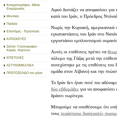
Κινηματογράφος -Μέσα
Ενημέρωσης
Αφού διστάζει να αποφασίσει για
κατά του Ιράν, ο Πρόεδρος Ντόνα
Μουσικη
Παιδεία
Νωρίς την Κυριακή, αμερικανικά π
Επιστήμες - Τεχνολογία
εγκαταστάσεις του Ιράν στο Νατάν
ΚΑΤΑΣΚΕΥΕΣ
εργοστάσιο εμπλουτισμού ουρανίο
Σκίτσο -Γελοιογραφια -
Κομικς -Καρτουν
Αυτές οι επιθέσεις πρέπει να
θεωρ
πόλεμο της Γάζας μετά την επίθεσ
ΕΠΙΣΤΟΛΕΣ
συνεχίστηκε με τις επιθέσεις του
ΑΣΤΥΝΟΜΙΚΑ ΝΕΑ
ομάδα στον Λίβανο) και την πτώσ
ΠΡΩΤΟΣΕΛΙΔΟ του μήνα
Το Ιράν δεν ήταν ποτέ πιο αδύναμο
δύο εβδομάδες
για να αποφασίσει 
δράσει νωρίτερα.
Μπορούμε να υποθέσουμε ότι υπή
τους
τεράστιους διαπερατές πυρομ