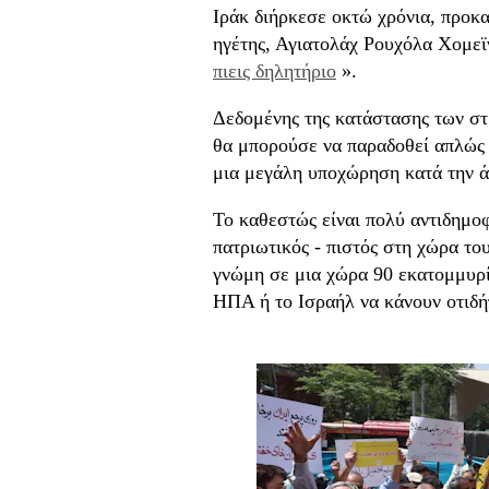
Ιράκ διήρκεσε οκτώ χρόνια, προκ
ηγέτης, Αγιατολάχ Ρουχόλα Χομεϊν
πιεις δηλητήριο
».
Δεδομένης της κατάστασης των στρ
θα μπορούσε να παραδοθεί απλώς 
μια μεγάλη υποχώρηση κατά την ά
Το καθεστώς είναι πολύ αντιδημοφι
πατριωτικός - πιστός στη χώρα του
γνώμη σε μια χώρα 90 εκατομμυρί
ΗΠΑ ή το Ισραήλ να κάνουν οτιδή