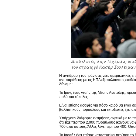
Διαδηλωτές στην Τεχεράνη διαδ
τον στρατηγό Κασέμ Σουλεϊμανί
Η αντίδραση του Ιράν στις νέες αμερικανικές ε
αντιπαράθεση με τις ΗΠΑ εξαπολύοντας επιθέσε
δύναμη:
Το Ιράν, ένας νταής της Μέσης Ανατολής, πρέπει
πολύ πιο εύκολες.
Είναι επίσης ασαφές για πόσο καιρό θα είναι σ
βαλλιστικούς πυραύλους και εκτοξευτές έχει απ
Υπάρχουν διάφορες εκτιμήσεις σχετικά με το π
ότι είχε περίπου 2.000 πυραύλους ικανούς να φ
700 από αυτούς. Άλλες λένε περίπου 400. Όποι
Το Ισραήλ έχει επίσης καταστρέψει περίπου το 