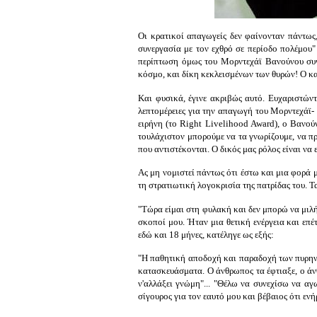
Οι κρατικοί απαγωγείς δεν φαίνονταν πάντως, 
συνεργασία με τον εχθρό σε περίοδο πολέμου"
περίπτωση όμως του Μορντεχάϊ Βανούνου συν
κόσμο, και δίκη κεκλεισμένων των θυρών! Ο κ
Και φυσικά, έγινε ακριβώς αυτό. Ευχαριστών
λεπτομέρειες για την απαγωγή του Μορντεχάϊ-
ειρήνη (το Right Livelihood Award), ο Βανού
τουλάχιστον μπορούμε να τα γνωρίζουμε, να πρ
που αντιστέκονται. Ο δικός μας ρόλος είναι να
Ας μη νομιστεί πάντως ότι έστω και μια φορά 
τη στρατιωτική λογοκρισία της πατρίδας του. Τ
"Τώρα είμαι στη φυλακή και δεν μπορώ να μιλήσ
σκοποί μου. Ήταν μια θετική ενέργεια και επ
εδώ και 18 μήνες, κατέληγε ως εξής:
"Η παθητική αποδοχή και παραδοχή των πυρηνι
κατασκευάσματα. Ο άνθρωπος τα έφτιαξε, ο άν
ν'αλλάξει γνώμη"... "Θέλω να συνεχίσω να αγ
σίγουρος για τον εαυτό μου και βέβαιος ότι εν