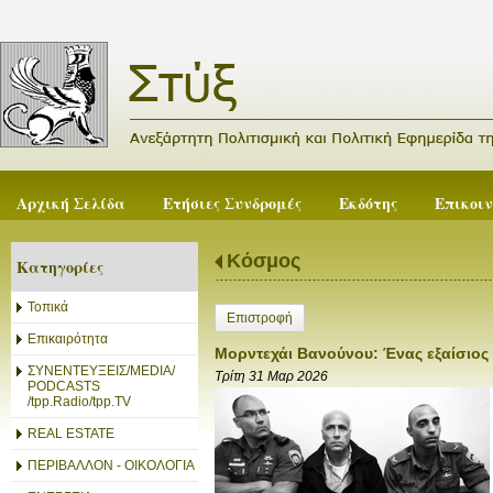
Αρχική Σελίδα
Ετήσιες Συνδρομές
Εκδότης
Επικοι
Κόσμος
Κατηγορίες
Τοπικά
Επιστροφή
Επικαιρότητα
Μορντεχάι Βανούνου: Ένας εξαίσιος
ΣΥΝΕΝΤΕΥΞΕΙΣ/MEDIA/
Τρίτη 31 Μαρ 2026
PODCASTS
/tpp.Radio/tpp.TV
REAL ESTATE
ΠΕΡΙΒΑΛΛΟΝ - ΟΙΚΟΛΟΓΙΑ