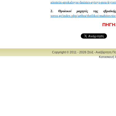
ainstein-apokaloyse-fasistes-aytoys-pou-kyvern
2.
Θρυλικοί μαχητές της εβραϊκής
xreos.gr/index.php/arthra/thrilikoi-mahites-tis-e
ΠΗΓΗ
Copyright © 2011 - 2026 Στύξ - Ανεξάρτητη Π
Κατασκευή Ι