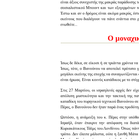
είναι άξιος συνεχιστής της μακράς παράδοσης 
σοσιαλιστικού Μπουντ και των εξεγερμένων το
Έστω και αν ο δρόμος είναι ακόμα μακρύς, έστω
εκείνους που διαλέγουν να πάνε ενάντια στο 
ενωθείτε...
Ο μοναχι
Ίσως δε δέκα, σε είκοσι ή σε τριάντα χρόνια ν
Ίσως, τότε, ο Βανούνου να αποτελεί πρότυπο γ
μεγάλοι εκείνης της εποχής να συναγωνίζοντα
είναι ήρωας. Είναι κοινός κατάδικος με το στί
Στις 27 Μαρτίου, οι ισραηλινές αρχές δεν είχ
απόλυτη μυστικότητα και την τακτική της πα
καταδίκη του πυρηνικού τεχνικού Βανούνου σε 
Πέρες, ο Βανούνου δεν ήταν παρά ένας προδότης
Ωστόσο, η ανάμειξη του κ. Πέρες στην υπόθε
Ισραήλ, όταν έπαιρνε την απόφαση να διατά
Κυριακάτικους Τάϊμς του Λονδίνου. Όπως πάν
τρόπο. Δεν έλειπε μάλιστα, ούτε η ξανθή Μάτα