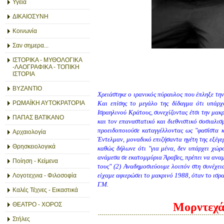
Υγεία
ΔΙΚΑΙΟΣΥΝΗ
Κοινωνία
Σαν σημερα...
ΙΣΤΟΡΙΚΑ - ΜΥΘΟΛΟΓΙΚΑ
-ΛΑΟΓΡΑΦΙΚΑ - ΤΟΠΙΚΗ
ΙΣΤΟΡΙΑ
ΒΥΖΑΝΤΙΟ
Χρειάστηκε ο ιρανικός πύραυλος που έπληξε την
ΡΩΜΑΪΚΗ ΑΥΤΟΚΡΑΤΟΡΙΑ
Και επίσης το μεγάλο της δίδαγμα ότι υπάρχο
Ισραηλινού Κράτους, συνεχίζοντας έτσι την μακ
ΠΑΠΑΣ ΒΑΤΙΚΑΝΟ
και τον επαναστατικό και διεθνιστικό σοσιαλισ
προειδοποιούσε καταγγέλλοντας ως "φασίστα 
Αρχαιολογία
Έντελμαν, μοναδικό επιζήσαντα ηγέτη της εξέγε
Θρησκειολογικά
καθώς δήλωνε ότι "για μένα, δεν υπάρχει χώρος 
ανάμεσα σε εκατομμύρια Άραβες, πρέπει να αναμ
Ποίηση - Κείμενα
τους" (2) Αναδημοσιεύουμε λοιπόν στη συνέχει
είχαμε αφιερώσει το μακρινό 1988, όταν το ισρ
Λογοτεχνια - Φιλοσοφία
Γ.Μ.
Καλές Τέχνες - Εικαστικά
Μορντεχάϊ
ΘΕΑΤΡΟ - ΧΟΡΟΣ
Στήλες