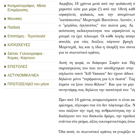
Ακριβώς 18 χρόνια μετά από την φυλάκισή το
Κινηματογράφος -Μέσα
χαριστεί ούτε μια μέρα (!) από την 18ετή κάθ
Ενημέρωσης
ισραηλινές φυλακές, και την απομόνω
Μουσικη
"κατάσκοπος" Μορντεχάϊ Βανούνου. Λοιπόν, επ
ο "μεγάλος έγκλειστος" του αιώνα μας; Ας 
Παιδεία
απίστευτη εκδικητικότητα του ισραηλινού κ
μπορεί να έχει τελειωμό. Οι κάθε λογής απαγο
Επιστήμες - Τεχνολογία
απειλές για νέες διώξεις πέφτουν βροχή
ΚΑΤΑΣΚΕΥΕΣ
Μορντεχάϊ, λες και η ίδια η ύπαρξή του συνι
για το σιωνιστικό κράτος.
Σκίτσο -Γελοιογραφια -
Κομικς -Καρτουν
Αυτή τη φορά, οι διάφοροι Σαρόν και Πέρ
ΕΠΙΣΤΟΛΕΣ
συμπατριώτες του που τον υποδέχτηκαν στην
εύγλωττο πανό "kill Vanunu" δεν έχουν άδικο 
ΑΣΤΥΝΟΜΙΚΑ ΝΕΑ
δηλώνει μόνο "περήφανος για ό,τι έκανα". Τώρ
έπρεπε να ζουν όπου θέλουν". Και για να μη
ΠΡΩΤΟΣΕΛΙΔΟ του μήνα
πενηντάρης πια, δηλώνει την ταυτότητά του: "
Πριν από 16 χρόνια, αναρωτιόμαστε τι είναι 
ερώτημα, σίγουροι πια ότι δεν πέφτουμε έξω. Ν
που σώζουν την τιμή της ανθρωπότητας την ώ
διαλέγουν τον πιο δύσκολο δρόμο, την προδοσί
ενάντια στο ρεύμα, αξίες οικουμενικότερες όπω
Όλα αυτά, το σιωνιστικό κράτος τα γνωρίζει 