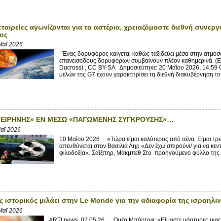
εταιρείες αγωνίζονται για τα αστέρια, χρειαζόμαστε διεθνή συνερ
ος
Μαΐ 2026
Ένας δορυφόρος καίγεται καθώς ταξιδεύει μέσα στην ατμόσφα
επανεισόδους δορυφόρων συμβαίνουν πλέον καθημερινά. (
Ducross) , CC BY-SA Δημοσιεύτηκε: 20 Μαΐου 2026, 14:59
μελών της G7 έχουν χαρακτηρίσει τη διεθνή διακυβέρνηση το
«ΕΙΡΗΝΗΣ» ΕΝ ΜΕΣΩ «ΠΑΓΩΜΕΝΗΣ ΣΥΓΚΡΟΥΣΗΣ»…
Μαΐ 2026
10 Μαΐου 2026 «Τώρα είμαι καλύτερος από σένα. Είμαι τρελό
απευθύνεται στον Βασιλιά Ληρ «Δεν έχω σπιρούνι/ για να κεντ
φιλοδοξία». Σαίξπηρ, Μάκμπεθ Στο προηγούμενο φύλλο της 
ς ιστορικός μιλάει στην Le Monde για την αδιαφορία της ισραηλιν
Μαΐ 2026
ARTI news 07.05.26 Ομέρ Μπάρτοφ: «Είμαστε μάρτυρες μιας 