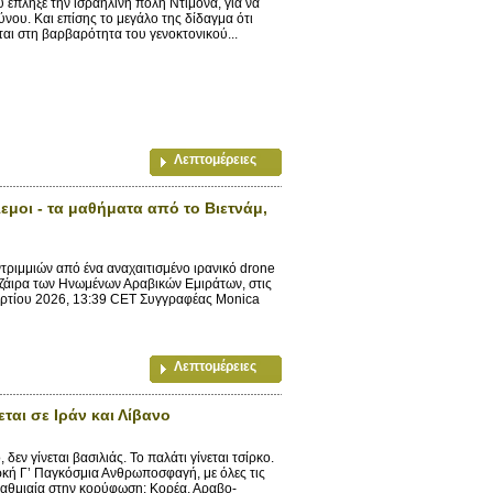
έπληξε την ισραηλινή πόλη Ντιμόνα, για να
νου. Και επίσης το μεγάλο της δίδαγμα ότι
ται στη βαρβαρότητα του γενοκτονικού...
Λεπτομέρειες
εμοι - τα μαθήματα από το Βιετνάμ,
ριμμιών από ένα αναχαιτισμένο ιρανικό drone
τζάιρα των Ηνωμένων Αραβικών Εμιράτων, στις
Μαρτίου 2026, 13:39 CET Συγγραφέας Monica
Λεπτομέρειες
αι σε Ιράν και Λίβανο
ν γίνεται βασιλιάς. Το παλάτι γίνεται τσίρκο.
ρκή Γ’ Παγκόσμια Ανθρωποσφαγή, με όλες τις
βαθμιαία στην κορύφωση: Κορέα, Αραβο-