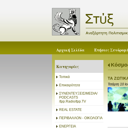
Αρχική Σελίδα
Ετήσιες Συνδρομ
Κόσμο
Κατηγορίες
Τοπικά
ΤΑ ΖΩΤΙΚ
Τετάρτη 10 Ι
Επικαιρότητα
ΣΥΝΕΝΤΕΥΞΕΙΣ/MEDIA/
PODCASTS
/tpp.Radio/tpp.TV
REAL ESTATE
ΠΕΡΙΒΑΛΛΟΝ - ΟΙΚΟΛΟΓΙΑ
ΕΝΕΡΓΕΙΑ