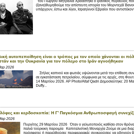
του Γιώργου Μητραλιά Χρειάστηκε ο ιρανικός πύραυλος που 
(ξανα)θυμηθούμε την απίστευτη ιστορία του Μορντεχάϊ Βανού
υπάρχουν, έστω και λίγοι, Ισραηλινοί Εβραίοι που αντιστέκον
ική αυτοπεποίθηση είναι ο τρόπος με τον οποίο χάνονται οι πόλ
στάν και την Ουκρανία για τον πόλεμο στο Ιράν αγνοήθηκαν
Μαρ 2026
Στήλες καπνού και φωτιάς υψώνονται μετά την επίθεση συντ
σε εγκατάσταση πετρελαίου, σύμφωνα με τις αρχές, στη Φου
14 Μαρτίου 2026. AP Photo/Altaf Qadri Δημοσιεύτηκε: 20 
Duffy...
λόφες και κερδοσκοπία: Η Γ’ Παγκόσμια Ανθρωποσφαγή συνεχίζετ
Μαρ 2026
Πυργίτης 29 Μαρτίου 2026 Όταν ο γελωτοποιός καθίσει στον θρόνο, δε
παλιά τούρκικη παροιμία Καπιταλιστική Μοναρχία Ζούμε σε μια δια
πρόσφατες ή παρελθούσες περιφερειακές συγκρούσεις να οδηγούν 