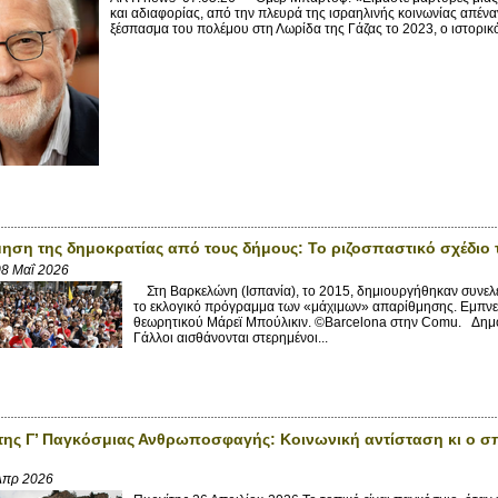
και αδιαφορίας, από την πλευρά της ισραηλινής κοινωνίας απένα
ξέσπασμα του πολέμου στη Λωρίδα της Γάζας το 2023, ο ιστορικό
ηση της δημοκρατίας από τους δήμους: Το ριζοσπαστικό σχέδιο 
8 Μαΐ 2026
Στη Βαρκελώνη (Ισπανία), το 2015, δημιουργήθηκαν συνελεύσ
το εκλογικό πρόγραμμα των «μάχιμων» απαρίθμησης. Εμπνε
θεωρητικού Μάρεϊ Μπούλικιν. ©Barcelona στην Comu. Δημο
Γάλλοι αισθάνονται στερημένοι...
 της Γ’ Παγκόσμιας Ανθρωποσφαγής: Κοινωνική αντίσταση κι ο 
Απρ 2026