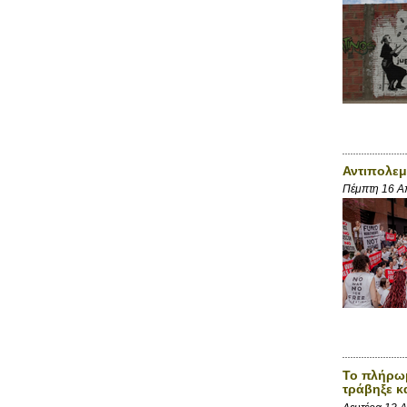
Αντιπολεμ
Πέμπτη 16 Α
Το πλήρωμ
τράβηξε κ