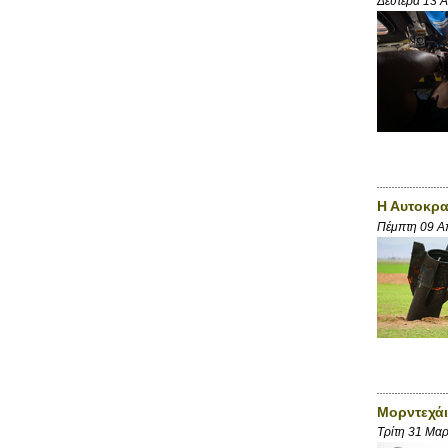
Δευτέρα 13 
Η Αυτοκρα
Πέμπτη 09 Α
Μορντεχάι
Τρίτη 31 Μα