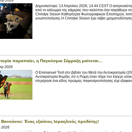
Απρ 2026
Δημοσιεύτηκε: 13 Απριλίου 2026, 14:44 CEST Ο αστροναύτη
από το κάλυμμα της κάμερας που καλύπτει ένα παράθυρο σ
Christye Sisson Καθηγήτρια Φωτογραφικών Επιστημών, Ινστ
γνωστοποίησης Η Christye Sisson έχει λάβει χρηματοδότηση
τορία παραπαίει, η Παγκόσμια Σύρραξη μαίνεται…
πρ 2026
Ο Emmanuel Tont στο βιβλίο του Μετά την Αυτοκρατορία (20
Αυτοκρατορία θυμίζει, ότι η Ρώμη όταν πήρε τον έλεγχο ολό
επιχείρησε ένα είδος πρώιμης παγκοσμιοποίησης είχε εξαφανίσ
 Βανούνου: Ένας εξαίσιος Ισραηλινός προδότης!
ρ 2026