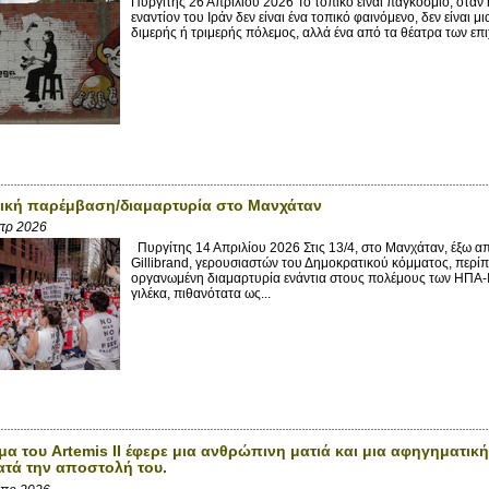
Πυργίτης 26 Απριλίου 2026 Το τοπικό είναι παγκόσμιο, όταν
εναντίον του Ιράν δεν είναι ένα τοπικό φαινόμενο, δεν είναι μ
διμερής ή τριμερής πόλεμος, αλλά ένα από τα θέατρα των επι
ική παρέμβαση/διαμαρτυρία στο Μανχάταν
πρ 2026
Πυργίτης 14 Απριλίου 2026 Στις 13/4, στο Μανχάταν, έξω α
Gillibrand, γερουσιαστών του Δημοκρατικού κόμματος, περ
οργανωμένη διαμαρτυρία ενάντια στους πολέμους των ΗΠΑ-Ι
γιλέκα, πιθανότατα ως...
α του Artemis II έφερε μια ανθρώπινη ματιά και μια αφηγηματι
ατά την αποστολή του.