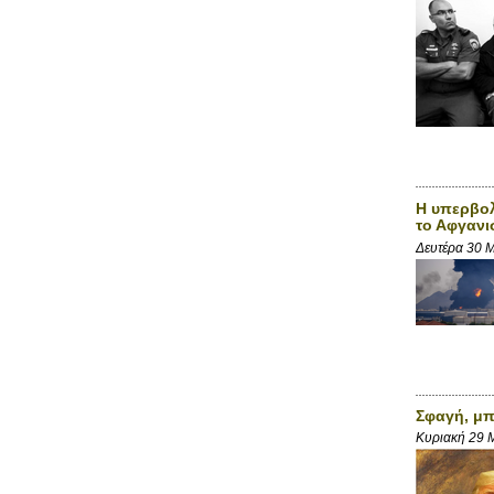
Η υπερβολ
το Αφγανι
Δευτέρα 30 
Σφαγή, μπ
Κυριακή 29 