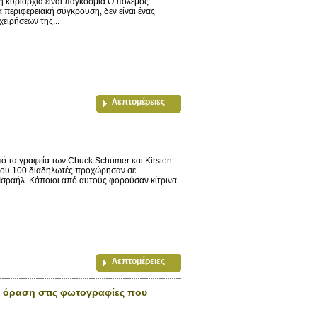
 η κυριαρχία είναι παγκόσμια Ο πόλεμος
ια περιφερειακή σύγκρουση, δεν είναι ένας
χειρήσεων της...
Λεπτομέρειες
πό τα γραφεία των Chuck Schumer και Kirsten
ίπου 100 διαδηλωτές προχώρησαν σε
σραήλ. Κάποιοι από αυτούς φορούσαν κίτρινα
Λεπτομέρειες
κή όραση στις φωτογραφίες που