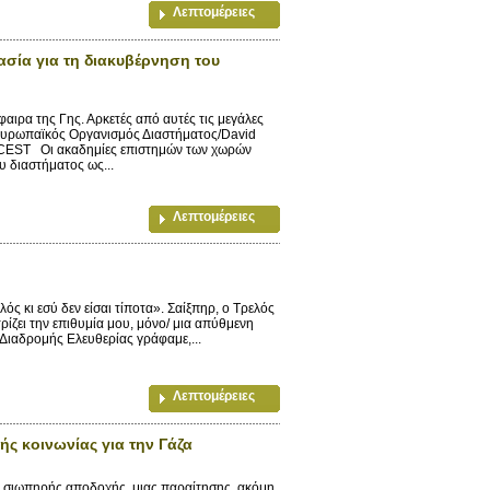
Λεπτομέρειες
γασία για τη διακυβέρνηση του
ιρα της Γης. Αρκετές από αυτές τις μεγάλες
Ευρωπαϊκός Οργανισμός Διαστήματος/David
 CEST Οι ακαδημίες επιστημών των χωρών
υ διαστήματος ως...
Λεπτομέρειες
ς κι εσύ δεν είσαι τίποτα». Σαίξπηρ, ο Τρελός
ρίζει την επιθυμία μου, μόνο/ μια απύθμενη
Διαδρομής Ελευθερίας γράφαμε,...
Λεπτομέρειες
ής κοινωνίας για την Γάζα
σιωπηρής αποδοχής, μιας παραίτησης, ακόμη