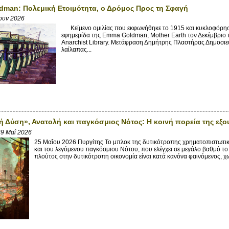
man: Πολεμική Ετοιμότητα, ο Δρόμος Προς τη Σφαγή
Ιουν 2026
Κείμενο ομιλίας που εκφωνήθηκε το 1915 και κυκλοφόρησ
εφημερίδα της Emma Goldman, Mother Earth τον Δεκέμβριο τ
Anarchist Library. Μετάφραση Δημήτρης Πλαστήρας Δημοσιε
λαίλαπας...
ή Δύση», Ανατολή και παγκόσμιος Νότος: Η κοινή πορεία της εξο
9 Μαΐ 2026
25 Μαΐου 2026 Πυργίτης Το μπλοκ της δυτικότροπης χρηματοπιστωτικ
και του λεγόμενου παγκόσμιου Νότου, που ελέγχει σε μεγάλο βαθμό τ
πλούτος στην δυτικότροπη οικονομία είναι κατά κανόνα φαινόμενος, χω