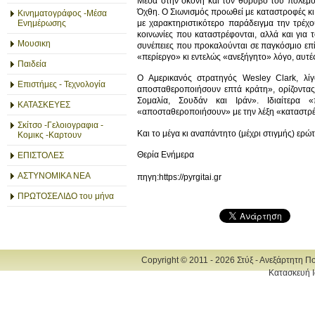
Μέσα στην σκόνη και τον θόρυβο του πολέμου
Όχθη. Ο Σιωνισμός προωθεί με καταστροφές κι 
Κινηματογράφος -Μέσα
με χαρακτηριστικότερο παράδειγμα την τρέχου
Ενημέρωσης
κοινωνίες που καταστρέφονται, αλλά και για
Μουσικη
συνέπειες που προκαλούνται σε παγκόσμιο επίπ
«περίεργο» κι εντελώς «ανεξήγητο» λόγο, αυτέ
Παιδεία
Ο Αμερικανός στρατηγός Wesley Clark, λί
Επιστήμες - Τεχνολογία
αποσταθεροποιήσουν επτά κράτη», ορίζοντας μ
Σομαλία, Σουδάν και Ιράν». Ιδιαίτερα «
ΚΑΤΑΣΚΕΥΕΣ
«αποσταθεροποιήσουν» με την λέξη «καταστρέ
Σκίτσο -Γελοιογραφια -
Και το μέγα κι αναπάντητο (μέχρι στιγμής) ερώ
Κομικς -Καρτουν
Θερία Ενήμερα
ΕΠΙΣΤΟΛΕΣ
ΑΣΤΥΝΟΜΙΚΑ ΝΕΑ
πηγη:https://pyrgitai.gr
ΠΡΩΤΟΣΕΛΙΔΟ του μήνα
Copyright © 2011 - 2026 Στύξ - Ανεξάρτητη Π
Κατασκευή Ι