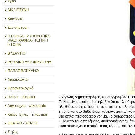
Υγεία
ΔΙΚΑΙΟΣΥΝΗ
Κοινωνία
Σαν σημερα...
ΙΣΤΟΡΙΚΑ - ΜΥΘΟΛΟΓΙΚΑ
-ΛΑΟΓΡΑΦΙΚΑ - ΤΟΠΙΚΗ
ΙΣΤΟΡΙΑ
ΒΥΖΑΝΤΙΟ
ΡΩΜΑΪΚΗ ΑΥΤΟΚΡΑΤΟΡΙΑ
ΠΑΠΑΣ ΒΑΤΙΚΑΝΟ
Αρχαιολογία
Θρησκειολογικά
Ποίηση - Κείμενα
Ο Άγγλος δημοσιογράφος και συγγραφέας Robert
Παλαιστίνιοι από το Ισραήλ, δεν θα απελευθερ
Λογοτεχνια - Φιλοσοφία
αληθέστερο ότι ο Τραμπ έχει υποταχτεί πλήρως
επίσης και στο βαθύ βιομηχανικό-στρατιωτικό 
Καλές Τέχνες - Εικαστικά
νέα όπλα, περισσότερο χρήμα. Το φαιδρότερο μ
ΗΠΑ από τους πολέμους, συγκρουόμενος μάλιστ
ΘΕΑΤΡΟ - ΧΟΡΟΣ
είναι συνένοχοι και συνέταιροι, τόσο σε αυτόν
Στήλες