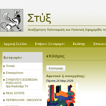
Αρχική Σελίδα
Ετήσιες Συνδρομές
Εκδότης
Επικοι
Κόσμος
Κατηγορίες
Τοπικά
Επιστροφή
Επικαιρότητα
Αφεντικό ή συνεργάτης;
ΣΥΝΕΝΤΕΥΞΕΙΣ/MEDIA/
Πέμπτη 26 Μαρ 2026
PODCASTS
/tpp.Radio/tpp.TV
REAL ESTATE
ΠΕΡΙΒΑΛΛΟΝ - ΟΙΚΟΛΟΓΙΑ