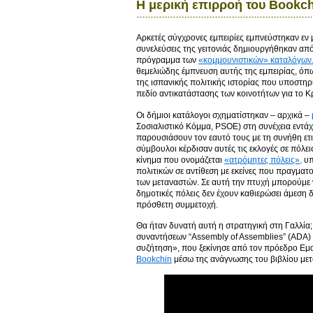
Η μερική επιρροή του Bookch
Αρκετές σύγχρονες εμπειρίες εμπνεύστηκαν εν 
συνελεύσεις της γειτονιάς δημιουργήθηκαν από
πρόγραμμα των
«κομμουνιστικών» καταλόγων
θεμελιώδης έμπνευση αυτής της εμπειρίας, ό
της ισπανικής πολιτικής ιστορίας που υποστηρί
πεδίο αντικατάστασης των κοινοτήτων για το 
Οι δήμιοι κατάλογοι σχηματίστηκαν – αρχικά –
Σοσιαλιστικό Κόμμα, PSOE) στη συνέχεια εντ
παρουσιάσουν τον εαυτό τους με τη συνήθη ετι
σύμβουλοι κέρδισαν αυτές τις εκλογές σε πόλε
κίνημα που ονομάζεται
«ατρόμητες πόλεις»,
υπ
πολιτικών σε αντίθεση με εκείνες που πραγμα
των μεταναστών. Σε αυτή την πτυχή μπορούμε 
δημοτικές πόλεις δεν έχουν καθιερώσει άμεση 
πρόσθετη συμμετοχή.
Θα ήταν δυνατή αυτή η στρατηγική στη Γαλλία;
συναντήσεων “Assembly of Assemblies” (ADA) 
συζήτηση», που ξεκίνησε από τον πρόεδρο Εμ
Bookchin
μέσω της ανάγνωσης του βιβλίου μετ