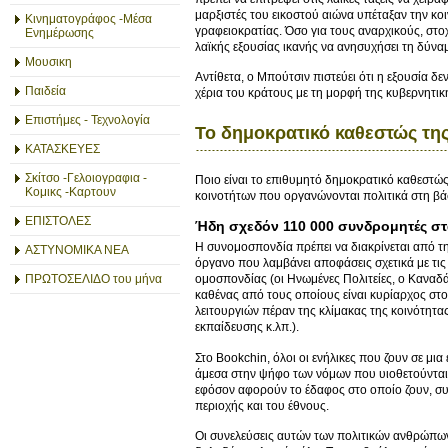
μαρξιστές του εικοστού αιώνα υπέταξαν την κο
Κινηματογράφος -Μέσα
γραφειοκρατίας. Όσο για τους αναρχικούς, στ
Ενημέρωσης
λαϊκής εξουσίας ικανής να ανησυχήσει τη δύνα
Μουσικη
Αντίθετα, ο Μπούτσιν πιστεύει ότι η εξουσία δε
Παιδεία
χέρια του κράτους με τη μορφή της κυβερνητικής
Επιστήμες - Τεχνολογία
Το δημοκρατικό καθεστώς τ
ΚΑΤΑΣΚΕΥΕΣ
Σκίτσο -Γελοιογραφια -
Ποιο είναι το επιθυμητό δημοκρατικό καθεστώ
Κομικς -Καρτουν
κοινοτήτων που οργανώνονται πολιτικά στη β
ΕΠΙΣΤΟΛΕΣ
Ήδη σχεδόν 110 000 συνδρομητές στα
Η συνομοσπονδία πρέπει να διακρίνεται από τ
ΑΣΤΥΝΟΜΙΚΑ ΝΕΑ
όργανο που λαμβάνει αποφάσεις σχετικά με τις 
ΠΡΩΤΟΣΕΛΙΔΟ του μήνα
ομοσπονδίας (οι Ηνωμένες Πολιτείες, ο Καναδά
καθένας από τους οποίους είναι κυρίαρχος στο
λειτουργιών πέραν της κλίμακας της κοινότητα
εκπαίδευσης κ.λπ.).
Στο Bookchin, όλοι οι ενήλικες που ζουν σε μια
άμεσα στην ψήφο των νόμων που υιοθετούνται
εφόσον αφορούν το έδαφος στο οποίο ζουν, συ
περιοχής και του έθνους.
Οι συνελεύσεις αυτών των πολιτικών ανθρώπω