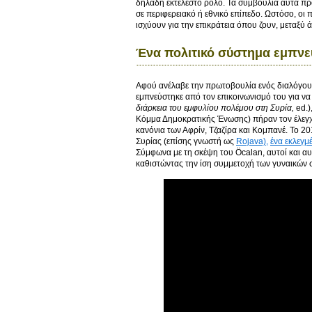
δηλαδή εκτελεστό ρόλο. Τα συμβούλια αυτά πρα
σε περιφερειακό ή εθνικό επίπεδο. Ωστόσο, οι
ισχύουν για την επικράτεια όπου ζουν, μεταξύ
Ένα πολιτικό σύστημα εμπνε
Αφού ανέλαβε την πρωτοβουλία ενός διαλόγου 
εμπνεύστηκε από τον επικοινωνισμό του για να
διάρκεια του εμφυλίου πολέμου στη Συρία,
ed.)
Κόμμα Δημοκρατικής Ένωσης) πήραν τον έλεγχ
κανόνια των Αφρίν, Τζαζίρα και Κομπανέ. Το 2
Συρίας (επίσης γνωστή ως
Rojava),
ένα εκλεγμ
Σύμφωνα με τη σκέψη του Öcalan, αυτοί και αυ
καθιστώντας την ίση συμμετοχή των γυναικών σε