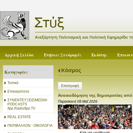
Αρχική Σελίδα
Ετήσιες Συνδρομές
Εκδότης
Επικοι
Κόσμος
Κατηγορίες
Τοπικά
Επιστροφή
Επικαιρότητα
Ανοικοδόμηση της δημοκρατίας από 
ΣΥΝΕΝΤΕΥΞΕΙΣ/MEDIA/
Παρασκευή 08 Μαΐ 2026
PODCASTS
/tpp.Radio/tpp.TV
REAL ESTATE
ΠΕΡΙΒΑΛΛΟΝ - ΟΙΚΟΛΟΓΙΑ
Κλίκ για μεγέθυνση