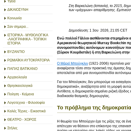
Υγεία
Στη Βαρκελώνη (Ισπανία), το 2015, δημ
ΔΙΚΑΙΟΣΥΝΗ
των «μάχιμων» απαρίθμησης. Εμπνεύστη
Κοινωνία
Σαν σημερα...
Δημοσίευση: 1 3ου 2026, 21:05 CET
ΙΣΤΟΡΙΚΑ - ΜΥΘΟΛΟΓΙΚΑ
Ενώ πολλοί Γάλλοι αισθάνονται στερημένοι α
-ΛΑΟΓΡΑΦΙΚΑ - ΤΟΠΙΚΗ
Αμερικανού θεωρητικού Murray Bookchin προ
ΙΣΤΟΡΙΑ
συνομοσπονδίες αυτόνομων κοινοτήτων που ο
ΒΥΖΑΝΤΙΟ
(Σύριον Κουρδιστάν) ή στη Βαρκελώνη στην Ι
ΡΩΜΑΪΚΗ ΑΥΤΟΚΡΑΤΟΡΙΑ
Ο Μάρεϊ Μπούγκλιν
(1921-2006) προτείνει μια
αναφέρεται τόσο στην πρακτική της άμεσης δημ
ΠΑΠΑΣ ΒΑΤΙΚΑΝΟ
αποτελείται από μια συνομοσπονδία αυτόνομω
Αρχαιολογία
Για τον Μπούγκσιν, δεν μπορούμε να εισαγάγο
Θρησκειολογικά
δημοκρατικά», ανεξάρτητα από τη μορφή αυτών
Αντίθετα, η δημοκρατία σημαίνει ριζική έξοδο
Ποίηση - Κείμενα
διαδικασία θεσμικής δημιουργίας.
Λογοτεχνια - Φιλοσοφία
Το πρόβλημα της δημοκρατίας
Καλές Τέχνες - Εικαστικά
ΘΕΑΤΡΟ - ΧΟΡΟΣ
Η θεωρία του Μπούρχιν έχει τις ρίζες της σε έν
απέτυχαν να θέσουν στο επίκεντρο της επανασ
Στήλες
πρέπει να επιτρέψει στις λαϊκές τάξεις να χει