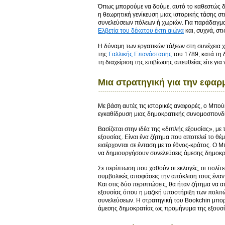
Όπως μπορούμε να δούμε, αυτό το καθεστώς δη
η θεωρητική γενίκευση μιας ιστορικής τάσης σ
συνελεύσεων πόλεων ή χωριών. Για παράδειγμα
Ελβετία του δέκατου έκτη αιώνα
και, συχνά, στ
Η δύναμη των εργατικών τάξεων στη συνέχεια χ
της
Γαλλικής Επανάστασης
του 1789, κατά τη δ
τη διαχείριση της επιβίωσης απευθείας είτε γ
Μια στρατηγική για την εφαρ
Με βάση αυτές τις ιστορικές αναφορές, ο Μπούκ
εγκαθίδρυση μιας δημοκρατικής συνομοσπονδί
Βασίζεται στην ιδέα της «διπλής εξουσίας», μ
εξουσίας. Είναι ένα ζήτημα που αποτελεί το θ
εισέρχονται σε ένταση με το έθνος-κράτος. Ο Μ
να δημιουργήσουν συνελεύσεις άμεσης δημοκρ
Σε περίπτωση που χαθούν οι εκλογές, οι πολίτ
συμβολικές αποφάσεις την απόκλιση τους έναν
Και στις δύο περιπτώσεις, θα ήταν ζήτημα να α
εξουσίας όπου η μαζική υποστήριξη των πολι
συνελεύσεων. Η στρατηγική του Bookchin μπορε
άμεσης δημοκρατίας ως προμήνυμα της εξουσία